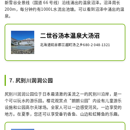
新雪谷全景线（国道 66 号线）沿线涌出的温泉沼泽。沼泽周长
200m，每分钟约有1000L水流出池塘。可以看到沼泽中涌出的温
泉。
二世谷汤本温泉大汤沼
北海道矶谷郡兰越町汤之乡680-2 048-1321
7. 尻别川润润公园
尻别川润润公园位于日本最清澈的溪流之一的尻别川沿岸，是一
个可以玩水的游乐园。樱花观赏点“朗朗公园”内设有儿童游乐
设施和公园高尔夫球场。全家人可以一边感受河风，一边享受的
地方。在夏季，您还可以享受垂钓香鱼、山边和虹鳟鱼的乐趣。