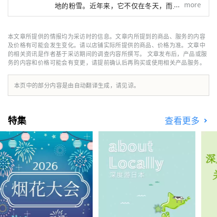
more
地的粉雪。近年来，它不仅在冬天，而且作为避
暑胜地，越来越受到人们的关注。 北海道位于
本州北部，隔着津轻海峡。从北海道最大的城市
札幌到二世谷地区大约需要2个小时的车程。该
本文章所提供的情报均为采访时的信息。文章内所提到的商品、服务的内容
地区包括二世谷地区，有时也被称为“羊蹄山
及价格有可能会发生变化。请以店铺实际所提供的商品、价格为准。文章中
脚”，尤其以肥沃土壤种植的农产品而闻名。
的相关资讯是作者基于采访期间的调查内容所撰写。 文章发布后，产品或服
务的内容和价格可能会有变更，请提前确认后再购买或使用相关产品服务。
凉爽的气候，很容易在夏天的纯净空气中度过。
冬天的大地，是一片绚丽夺目的纯白雪。为了在
美丽的大自然中享受丰富的生活，移民人数逐年
本页中的部分内容是由自动翻译生成，请见谅。
增加。
特集
查看更多