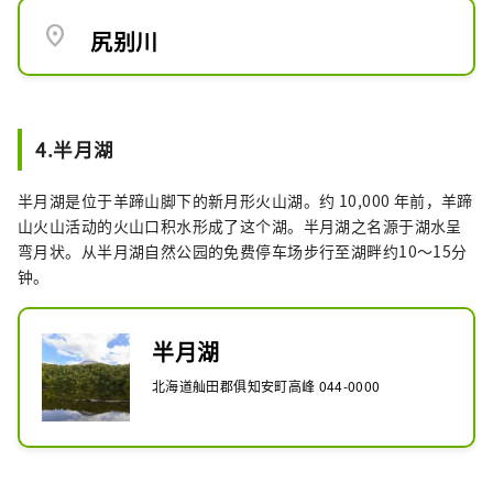
location_on
尻别川
4.半月湖
半月湖是位于羊蹄山脚下的新月形火山湖。约 10,000 年前，羊蹄
山火山活动的火山口积水形成了这个湖。半月湖之名源于湖水呈
弯月状。从半月湖自然公园的免费停车场步行至湖畔约10～15分
钟。
半月湖
北海道舢田郡俱知安町高峰 044-0000