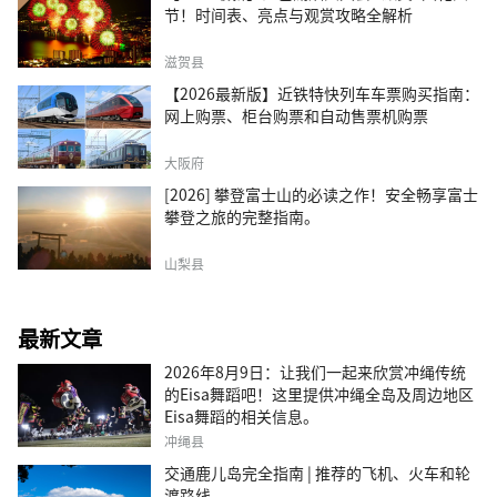
节！时间表、亮点与观赏攻略全解析
滋贺县
【2026最新版】近铁特快列车车票购买指南：
网上购票、柜台购票和自动售票机购票
大阪府
[2026] 攀登富士山的必读之作！安全畅享富士
攀登之旅的完整指南。
山梨县
最新文章
2026年8月9日：让我们一起来欣赏冲绳传统
的Eisa舞蹈吧！这里提供冲绳全岛及周边地区
Eisa舞蹈的相关信息。
冲绳县
交通鹿儿岛完全指南 | 推荐的飞机、火车和轮
渡路线