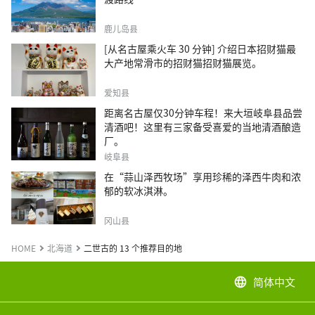
鹿儿岛县
[从名古屋乘火车 30 分钟] 介绍日本招财猫最
大产地常滑市的招财猫招财猫展览。
爱知县
距离名古屋仅30分钟车程！来大垣岐阜县品尝
清酒吧！这里有三家备受喜爱的当地清酒酿造
厂。
岐阜县
在“蒜山泽西牧场”享用珍稀的泽西牛肉和浓
郁的软冰淇淋。
冈山县
HOME
北海道
二世古的 13 个推荐目的地
简体中文
language