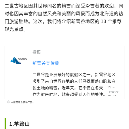
二世古地区因其世界闻名的粉雪而深受滑雪者的欢迎，同
时也因其丰富的自然风光和美丽的风景而成为北海道的热
门旅游胜地。这次，我们将介绍新雪谷地区的 13 个推荐
观光景点。
撰稿
新雪谷宣传板
二世谷是亚洲最好的度假区之一。新雪谷地区
吸引了来自世界各地的人们寻找覆盖山脉和白
色土地的粉雪。近年来，它不仅在冬天，而且
more
作为避暑胜地，越来越受到人们的关注。 北海
道位于本州北部，隔着津轻海峡。从北海道最
本服务包含赞助广告。
大的城市札幌到二世谷地区大约需要2个小时的
车程。该地区包括二世谷地区，有时也被称为
“羊蹄山脚”，尤其以肥沃土壤种植的农产品
1.羊蹄山
而闻名。 凉爽的气候，很容易在夏天的纯净空