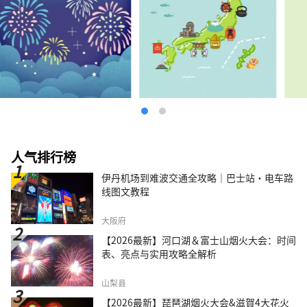
人气排行榜
伊丹机场到难波交通全攻略｜巴士站・电车路
线图文教程
大阪府
【2026最新】河口湖＆富士山烟火大会：时间
表、亮点与实用攻略全解析
山梨县
【2026最新】琵琶湖烟火大会&滋賀4大花火