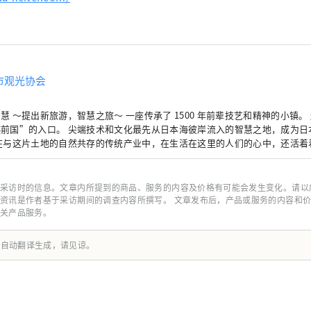
市观光协会
旅游，智慧之旅～ 一座传承了 1500 年前辈技艺和精神的小镇。 越前，古代国王统治
越前国”的入口。 尖端技术和文化最先从日本海彼岸流入的智慧之地，成为日
 在与这片土地的自然共存的传统产业中，在生活在这里的人们的心中，还活着
00年的普世智慧。 此时此地，跨越国界、跨越时空的交流孕育着未来。 寻找
前。
采访时的信息。文章内所提到的商品、服务的内容及价格有可能会发生变化。请以
资讯是作者基于采访期间的调查内容所撰写。 文章发布后，产品或服务的内容和
关产品服务。
由自动翻译生成，请见谅。