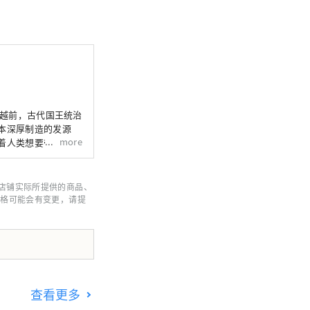
本深厚制造的发源
more
着人类想要带给下一
光的新探索。 欢迎来
店铺实际所提供的商品、
价格可能会有变更，请提
查看更多