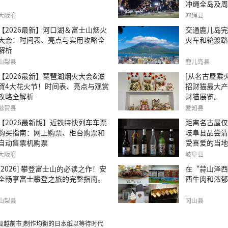
冲绳全岛及周
关信息。
大阪府
冲绳县
【2026最新】河口湖＆富士山烟火
交通鹿儿岛完
大会：时间表、亮点与实用攻略全
火车和轮渡路
解析
山梨县
鹿儿岛县
【2026最新】琵琶湖烟火大会&滋
[从名古屋乘火
賀4大花火节！时间表、亮点与观赏
招财猫最大产
攻略全解析
财猫展览。
滋贺县
爱知县
【2026最新版】近铁特快列车车票
距离名古屋仅
购买指南：网上购票、柜台购票和
岐阜县品尝清
自动售票机购票
受喜爱的当地
大阪府
岐阜县
[2026] 攀登富士山的必读之作！安
在“蒜山泽西
全畅享富士攀登之旅的完整指南。
西牛肉和浓郁
山梨县
冈山县
井县越前市]制作均衡的日本纸以等待时代