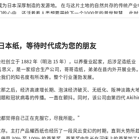
成为日本深厚制造的发源地。 在与这片土地的自然共存的传统产业
们的心中，还活着着人类想要带给下一个1000年的普世智慧。 此
跨越时空的交流孕育着未来。 寻找光的新探索。 欢迎来到越前。
日本纸，等待时代成为您的朋友
创立于 1882 年（明治 15 年），以养蚕业起家，后涉足造纸业（ho
顾名思义，是一家综合生产公司，哥哥造纸，弟弟在县内外开展业务
及我们的知名度有所改善。整个行业蓬勃发展。
在那之后，经济高速增长期、泡沫经济破灭、无纸化、阪神淡路大
和冠状病毒的传播。一直在颤抖。同时，该公司由第四代 Akihiro 
我都觉得自己正在克服它，尽我所能。”
。主打产品耀西纸也经历了一段风云变幻的时期，直到大势所趋。 Yos
使用 30% 至 100% 的芦苇浆，芦苇浆由生长在河床上的芦苇加