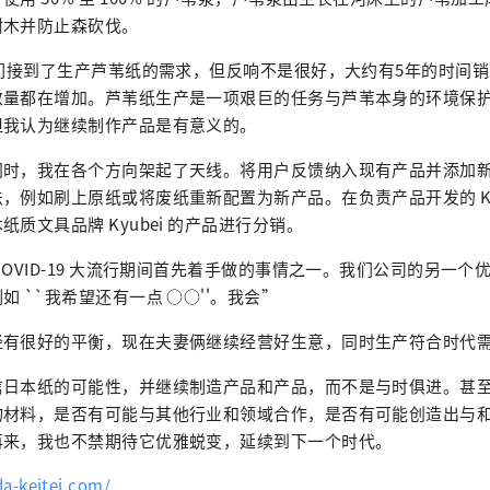
树木并防止森砍伐。
我们接到了生产芦苇纸的需求，但反响不是很好，大约有5年的时间
数量都在增加。芦苇纸生产是一项艰巨的任务与芦苇本身的环境保
但我认为继续制作产品是有意义的。
同时，我在各个方向架起了天线。将用户反馈纳入现有产品并添加
，例如刷上原纸或将废纸重新配置为新产品。在负责产品开发的 Kyos
质文具品牌 Kyubei 的产品进行分销。
COVID-19 大流行期间首先着手做的事情之一。我们公司的另一个
 ``我希望还有一点 ○○''。我会”
经有很好的平衡，现在夫妻俩继续经营好生意，同时生产符合时代
信日本纸的可能性，并继续制造产品和产品，而不是与时俱进。甚
物材料，是否有可能与其他行业和领域合作，是否有可能创造出与
再来，我也不禁期待它优雅蜕变，延续到下一个时代。
a-keitei.com/