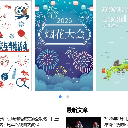
最新文章
伊丹机场到难波交通全攻略｜巴士
2026年8月
站・电车路线图文教程
冲绳传统的E