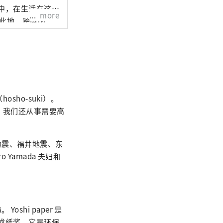
中，在生活在这里
more
时此地，跨越国
sho-suki）。
。我们还从事需要高
地震、福井地震、东
Yamada 夫妇和
hi paper 是
工成纸浆。它是环保