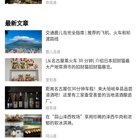
奈良县
最新文章
交通鹿儿岛完全指南 | 推荐的飞机、火车和轮
渡路线
鹿儿岛县
[从名古屋乘火车 30 分钟] 介绍日本招财猫最
大产地常滑市的招财猫招财猫展览。
爱知县
距离名古屋仅30分钟车程！来大垣岐阜县品尝
清酒吧！这里有三家备受喜爱的当地清酒酿造
厂。
岐阜县
在“蒜山泽西牧场”享用珍稀的泽西牛肉和浓
郁的软冰淇淋。
冈山县