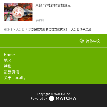
京都7个推荐的赏枫景点
京都府
HOME
大分县
那部民族电影的英雄支援灾区！ - 大分县汤平温泉
简体中文
language
Home
地区
特集
最新资讯
关于 Locally
Copyright © MATCHA Inc.
Powered by