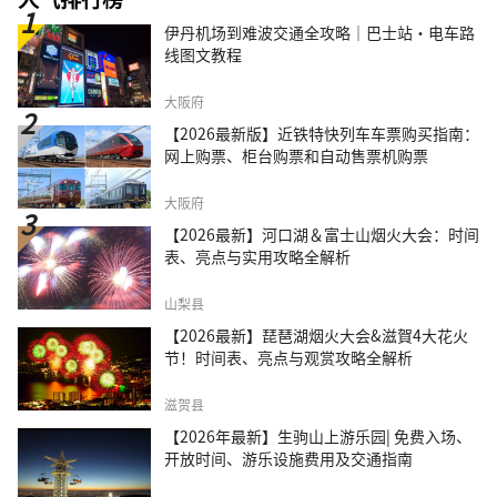
伊丹机场到难波交通全攻略｜巴士站・电车路
线图文教程
大阪府
【2026最新版】近铁特快列车车票购买指南：
网上购票、柜台购票和自动售票机购票
大阪府
【2026最新】河口湖＆富士山烟火大会：时间
表、亮点与实用攻略全解析
山梨县
【2026最新】琵琶湖烟火大会&滋賀4大花火
节！时间表、亮点与观赏攻略全解析
滋贺县
【2026年最新】生驹山上游乐园| 免费入场、
开放时间、游乐设施费用及交通指南