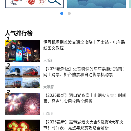
人气排行榜
伊丹机场到难波交通全攻略｜巴士站・电车路
线图文教程
大阪府
【2026最新版】近铁特快列车车票购买指南：
网上购票、柜台购票和自动售票机购票
大阪府
【2026最新】河口湖＆富士山烟火大会：时间
表、亮点与实用攻略全解析
山梨县
【2026最新】琵琶湖烟火大会&滋賀4大花火
节！时间表、亮点与观赏攻略全解析