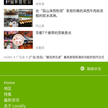
岐阜县
在“蒜山泽西牧场”享用珍稀的泽西牛肉和浓
郁的软冰淇淋。
冈山县
京都7个推荐的赏枫景点
京都府
HOME
广岛县
[广岛/宫岛]“厳岛伊吕波”兼具旅馆和酒店功能的现代日式旅
简体中文
language
Home
地区
特集
最新资讯
关于 Locally