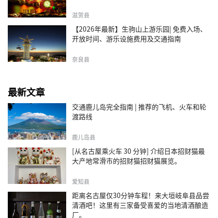
滋贺县
【2026年最新】生驹山上游乐园| 免费入场、
开放时间、游乐设施费用及交通指南
奈良县
最新文章
交通鹿儿岛完全指南 | 推荐的飞机、火车和轮
渡路线
鹿儿岛县
[从名古屋乘火车 30 分钟] 介绍日本招财猫最
大产地常滑市的招财猫招财猫展览。
爱知县
距离名古屋仅30分钟车程！来大垣岐阜县品尝
清酒吧！这里有三家备受喜爱的当地清酒酿造
厂。