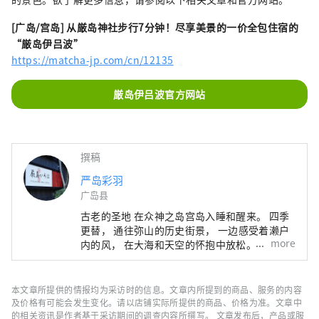
[广岛/宫岛] 从厳岛神社步行7分钟！尽享美景的一价全包住宿的
“厳岛伊吕波”
https://matcha-jp.com/cn/12135
厳岛伊吕波官方网站
撰稿
严岛彩羽
广岛县
古老的圣地 在众神之岛宫岛入睡和醒来。 四季
更替， 通往弥山的历史街景， 一边感受着濑户
more
内的风， 在大海和天空的怀抱中放松。 从记忆
深处磨砺你的感官 在严岛伊吕波度过愉快的时
光 请放松，玩得开心。
本文章所提供的情报均为采访时的信息。文章内所提到的商品、服务的内容
及价格有可能会发生变化。请以店铺实际所提供的商品、价格为准。文章中
的相关资讯是作者基于采访期间的调查内容所撰写。 文章发布后，产品或服