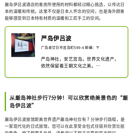
厳岛伊吕波酒店的客房所使用的材料都经过精心挑选，以传达日
本的温暖和传统。这里不仅是日本人怀念的空间，也是海外顾客
能够感受到日本特有材质的温暖和工匠手工的空间。
严岛伊吕波
广岛县廿日市宫岛町589-4 邮编：〒
严岛神社，安艺宫岛，世界文化遗产，
依然保留着王朝文化之美。

宫岛的旅馆“严岛伊吕波”以怀旧的客
房、濑户内的美食、空中的温泉、发自
内心的自然款待迎接旅客，同时也珍视
日本传统仓库的精神，是一家疗愈旅
从厳岛神社步行7分钟！可以欣赏绝美景色的“厳
馆。请您在众神岛上度过一个宁静而无
岛伊吕波”
可替代的夜晚。
厳岛伊吕波旅馆距离世界遗产厳岛神社仅有 7 分钟步行路程，是
一家现代化的日式旅馆，您可以在此享受全包式住宿并欣赏壮丽
的景色。欲了解更多信息，请参阅以下相关文章和官方网站。