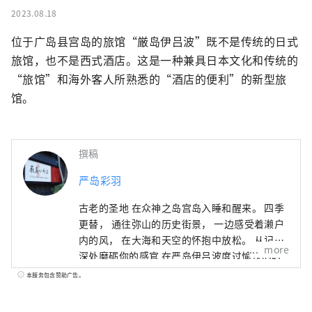
2023.08.18
位于广岛县宫岛的旅馆“厳岛伊吕波”既不是传统的日式
旅馆，也不是西式酒店。这是一种兼具日本文化和传统的
“旅馆”和海外客人所熟悉的“酒店的便利”的新型旅
馆。
撰稿
严岛彩羽
古老的圣地 在众神之岛宫岛入睡和醒来。 四季
更替， 通往弥山的历史街景， 一边感受着濑户
内的风， 在大海和天空的怀抱中放松。 从记忆
more
深处磨砺你的感官 在严岛伊吕波度过愉快的时
光 请放松，玩得开心。
本服务包含赞助广告。