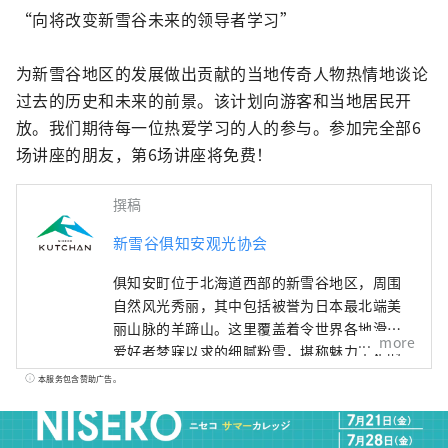
“向将改变新雪谷未来的领导者学习”

为新雪谷地区的发展做出贡献的当地传奇人物热情地谈论
过去的历史和未来的前景。该计划向游客和当地居民开
放。我们期待每一位热爱学习的人的参与。参加完全部6
场讲座的朋友，第6场讲座将免费！
撰稿
新雪谷俱知安观光协会
俱知安町位于北海道西部的新雪谷地区，周围
自然风光秀丽，其中包括被誉为日本最北端美
丽山脉的羊蹄山。这里覆盖着令世界各地滑雪
more
爱好者梦寐以求的细腻粉雪，堪称魅力十足的
度假胜地，堪称“东洋圣莫里茨”。 本账号将
本服务包含赞助广告。
为您介绍新雪谷俱知安的热门餐厅、美丽的自
然风光、豪华酒店，以及实用的旅游信息。