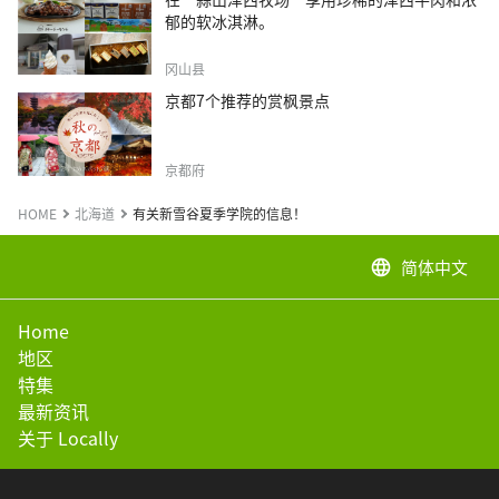
郁的软冰淇淋。
冈山县
京都7个推荐的赏枫景点
京都府
HOME
北海道
有关新雪谷夏季学院的信息！
简体中文
language
Home
地区
特集
最新资讯
关于 Locally