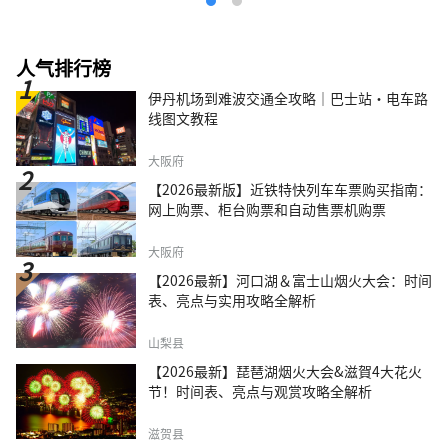
人气排行榜
伊丹机场到难波交通全攻略｜巴士站・电车路
线图文教程
大阪府
【2026最新版】近铁特快列车车票购买指南：
网上购票、柜台购票和自动售票机购票
大阪府
【2026最新】河口湖＆富士山烟火大会：时间
表、亮点与实用攻略全解析
山梨县
【2026最新】琵琶湖烟火大会&滋賀4大花火
节！时间表、亮点与观赏攻略全解析
滋贺县