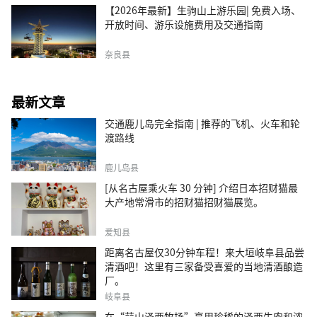
【2026年最新】生驹山上游乐园| 免费入场、
开放时间、游乐设施费用及交通指南
奈良县
最新文章
交通鹿儿岛完全指南 | 推荐的飞机、火车和轮
渡路线
鹿儿岛县
[从名古屋乘火车 30 分钟] 介绍日本招财猫最
大产地常滑市的招财猫招财猫展览。
爱知县
距离名古屋仅30分钟车程！来大垣岐阜县品尝
清酒吧！这里有三家备受喜爱的当地清酒酿造
厂。
岐阜县
在“蒜山泽西牧场”享用珍稀的泽西牛肉和浓