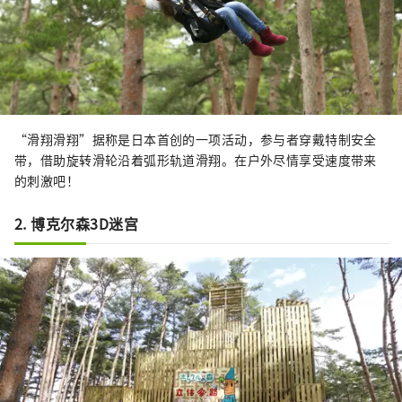
“滑翔滑翔”据称是日本首创的一项活动，参与者穿戴特制安全
带，借助旋转滑轮沿着弧形轨道滑翔。在户外尽情享受速度带来
的刺激吧！
2. 博克尔森3D迷宫