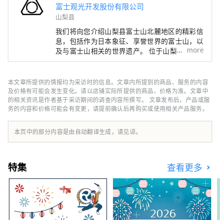
富士观光开发股份有限公司
山梨县
我们将向您介绍山梨县富士山北麓地区的精彩信
息，包括作为日本象征、享誉世界的富士山，以
more
及与富士山相关的世界遗产。 位于山梨县富士
山北侧的富士五湖地区，是一个自然资源丰富的
区域，由本栖湖、精进湖、西湖、河口湖以及山
中湖五座湖泊组成。 联合国教科文组织世界文
本文章所提供的情报均为采访时的信息。文章内所提到的商品、服务的内容
化遗产“富士山——信仰对象与艺术灵感之
及价格有可能会发生变化。请以店铺实际所提供的商品、价格为准。文章中
源”，包括北口本宫富士浅间神社、河口浅间神
的相关资讯是作者基于采访期间的调查内容所撰写。 文章发布后，产品或服
务的内容和价格可能会有变更，请提前确认后再购买或使用相关产品服务。
社、富士御室浅间神社等历史悠久的神社，以及
天然纪念物忍野八海等文化遗产，其中部分遗产
还分布于静冈县。 作为著名旅游胜地的富士山
本页中的部分内容是由自动翻译生成，请见谅。
麓，一年四季都拥有不同的魅力。春季可在新仓
山浅间公园欣赏富士山、樱花和忠灵塔共同构成
的绝美景色；夏季可在大石公园参加河口湖香草
特集
查看更多
节；秋季可在河口湖红叶回廊欣赏富士山与红叶
交织的美景；冬季则可在 Fujiten Snow Resort
一边欣赏壮观的富士山，一边体验滑雪和单板滑
雪等冬季运动。 近年来，在富士山壮丽自然环
境中进行徒步、自行车和露营等户外活动的人数
也不断增加。 本公司以富士山北麓河口湖地区