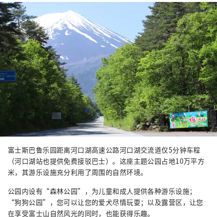
Snow Resort”。 今后，我们也将继续从富士
山北麓河口湖地区向世界传递富士山四季变化
的魅力。
富士斯巴鲁乐园距离河口湖高速公路河口湖交流道仅5分钟车程
（河口湖站也提供免费接驳巴士）。这座主题公园占地10万平方
米，其游乐设施充分利用了周围的自然环境。
公园内设有“森林公园”，为儿童和成人提供各种游乐设施；
“狗狗公园”，您可以让您的爱犬尽情玩耍；以及露营区，让您
在享受富士山自然风光的同时，也能获得乐趣。