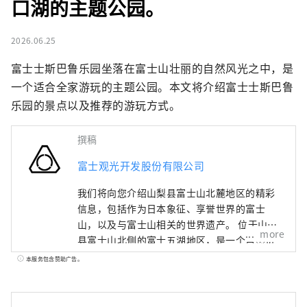
口湖的主题公园。
2026.06.25
富士士斯巴鲁乐园坐落在富士山壮丽的自然风光之中，是
一个适合全家游玩的主题公园。本文将介绍富士士斯巴鲁
乐园的景点以及推荐的游玩方式。
撰稿
富士观光开发股份有限公司
我们将向您介绍山梨县富士山北麓地区的精彩
信息，包括作为日本象征、享誉世界的富士
山，以及与富士山相关的世界遗产。 位于山梨
more
县富士山北侧的富士五湖地区，是一个自然资
源丰富的区域，由本栖湖、精进湖、西湖、河
本服务包含赞助广告。
口湖以及山中湖五座湖泊组成。 联合国教科文
组织世界文化遗产“富士山——信仰对象与艺术
灵感之源”，包括北口本宫富士浅间神社、河