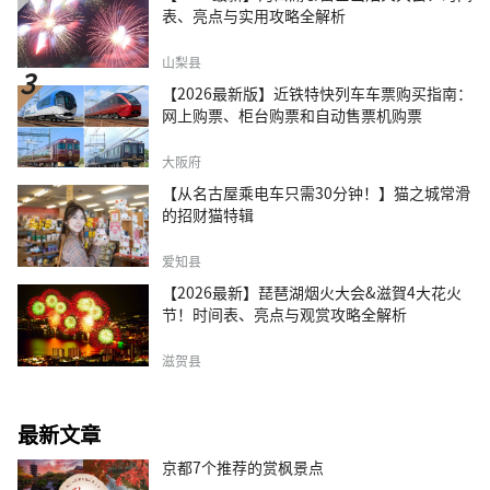
表、亮点与实用攻略全解析
山梨县
【2026最新版】近铁特快列车车票购买指南：
网上购票、柜台购票和自动售票机购票
大阪府
【从名古屋乘电车只需30分钟！】猫之城常滑
的招财猫特辑
爱知县
【2026最新】琵琶湖烟火大会&滋賀4大花火
节！时间表、亮点与观赏攻略全解析
滋贺县
最新文章
京都7个推荐的赏枫景点