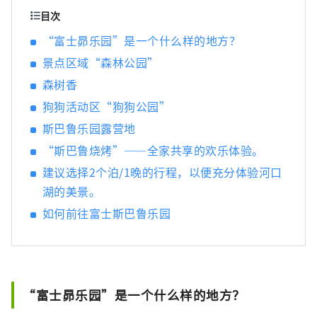
口浅间神社、富士御室浅间神社等历史悠久的
目次
神社，以及天然纪念物忍野八海等文化遗产，
“富士昴乐园”是一个什么样的地方？
其中部分遗产还分布于静冈县。 作为著名旅游
景点区域“森林公园”
胜地的富士山麓，一年四季都拥有不同的魅
力。春季可在新仓山浅间公园欣赏富士山、樱
森树香
花和忠灵塔共同构成的绝美景色；夏季可在大
狗狗活动区“狗狗公园”
石公园参加河口湖香草节；秋季可在河口湖红
叶回廊欣赏富士山与红叶交织的美景；冬季则
斯巴鲁乐园露营地
可在 Fujiten Snow Resort 一边欣赏壮观的富
“斯巴鲁烧烤”——全家共享的欢乐体验。
士山，一边体验滑雪和单板滑雪等冬季运动。
建议选择2个泊/1晚的行程，以便充分体验河口
近年来，在富士山壮丽自然环境中进行徒步、
湖的美景。
自行车和露营等户外活动的人数也不断增加。
本公司以富士山北麓河口湖地区为基地，经营
如何前往富士斯巴鲁乐园
多项设施，包括利用富士山自然环境打造的主
题乐园“Fuji Subaru Land”、采用富士山天
然水酿造并享誉国际的精酿啤酒“Fujizakura
Heights Beer”、采用富士山麓地下1000米天
然温泉的“Fuji Chobo no Yu Yurari
“富士昴乐园”是一个什么样的地方？
Onsen”，以及可体验冬季运动的“Fujiten