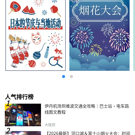
为基地，经营多项设施，包括利用富士山自然环
境打造的主题乐园“Fuji Subaru Land”、采
用富士山天然水酿造并享誉国际的精酿啤酒
“Fujizakura Heights Beer”、采用富士山麓
地下1000米天然温泉的“Fuji Chobo no Yu
Yurari Onsen”，以及可体验冬季运动的
“Fujiten Snow Resort”。 今后，我们也将继
续从富士山北麓河口湖地区向世界传递富士山四
季变化的魅力。
人气排行榜
伊丹机场到难波交通全攻略｜巴士站・电车路
线图文教程
大阪府
【2026最新】河口湖＆富士山烟火大会：时间