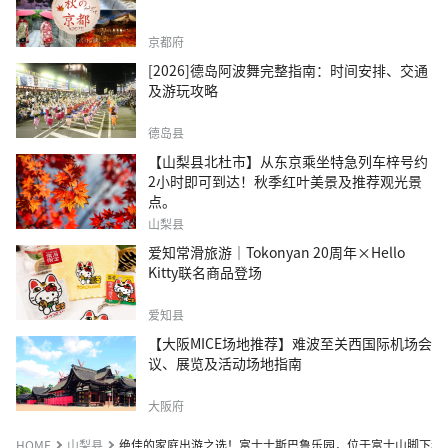
京都府
[2026]德岛阿波舞完整指南：时间安排、交通
及游玩攻略
德岛县
【山梨县北杜市】从东京乘坐特急列车梓号约
2小时即可到达！秋季红叶美景及推荐观光景
点。
山梨县
爱知常滑旅游｜Tokonyan 20周年×Hello
Kitty联名商品登场
爱知县
【大阪MICE场地推荐】难波至关西国际机场会
议、展览及活动场地指南
大阪府
HOME
山梨县
绝佳的家庭出游之选！富士士斯巴鲁乐园，位于富士山脚下和