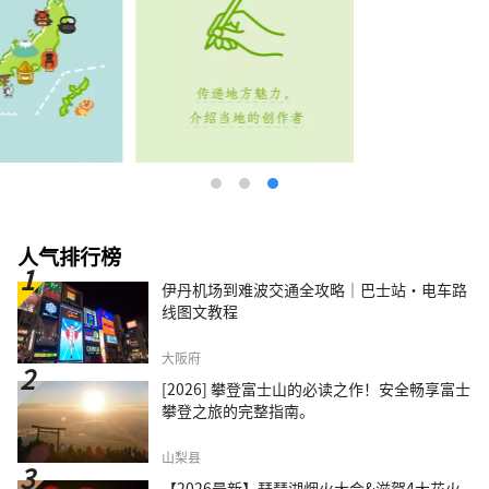
人气排行榜
伊丹机场到难波交通全攻略｜巴士站・电车路
线图文教程
大阪府
[2026] 攀登富士山的必读之作！安全畅享富士
攀登之旅的完整指南。
山梨县
【2026最新】琵琶湖烟火大会&滋賀4大花火