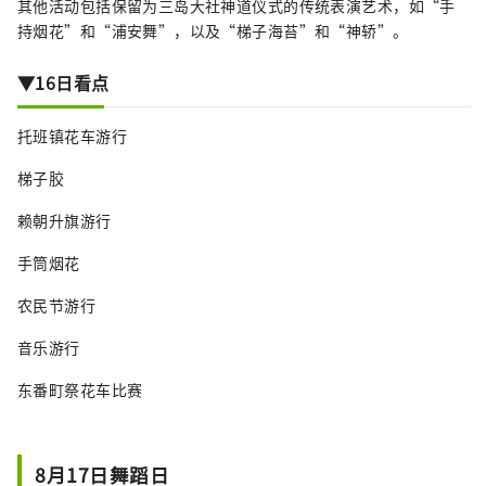
其他活动包括保留为三岛大社神道仪式的传统表演艺术，如“手
持烟花”和“浦安舞”，以及“梯子海苔”和“神轿”。
▼16日看点
托班镇花车游行
梯子胶
赖朝升旗游行
手筒烟花
农民节游行
音乐游行
东番町祭花车比赛
8月17日舞蹈日