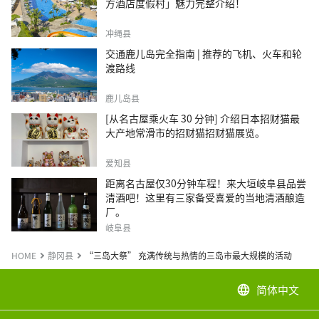
方酒店度假村」魅力完整介绍！
冲绳县
交通鹿儿岛完全指南 | 推荐的飞机、火车和轮
渡路线
鹿儿岛县
[从名古屋乘火车 30 分钟] 介绍日本招财猫最
大产地常滑市的招财猫招财猫展览。
爱知县
距离名古屋仅30分钟车程！来大垣岐阜县品尝
清酒吧！这里有三家备受喜爱的当地清酒酿造
厂。
岐阜县
HOME
静冈县
“三岛大祭” 充满传统与热情的三岛市最大规模的活动
简体中文
language