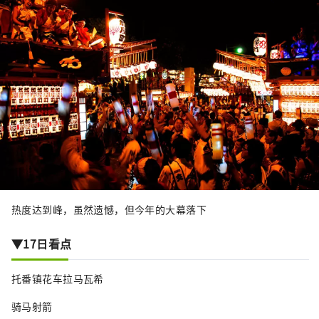
热度达到峰，虽然遗憾，但今年的大幕落下
▼17日看点
托番镇花车拉马瓦希
骑马射箭