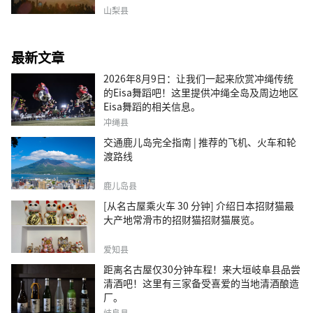
山梨县
最新文章
2026年8月9日：让我们一起来欣赏冲绳传统
的Eisa舞蹈吧！这里提供冲绳全岛及周边地区
Eisa舞蹈的相关信息。
冲绳县
交通鹿儿岛完全指南 | 推荐的飞机、火车和轮
渡路线
鹿儿岛县
[从名古屋乘火车 30 分钟] 介绍日本招财猫最
大产地常滑市的招财猫招财猫展览。
爱知县
距离名古屋仅30分钟车程！来大垣岐阜县品尝
清酒吧！这里有三家备受喜爱的当地清酒酿造
厂。
岐阜县