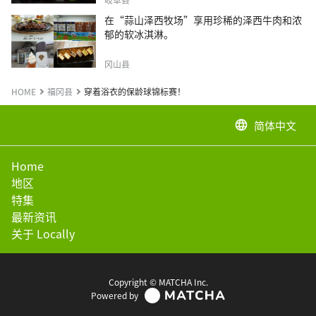
在“蒜山泽西牧场”享用珍稀的泽西牛肉和浓
郁的软冰淇淋。
冈山县
HOME
福冈县
穿着浴衣的保龄球锦标赛！
简体中文
language
Home
地区
特集
最新资讯
关于 Locally
Copyright © MATCHA Inc.
Powered by