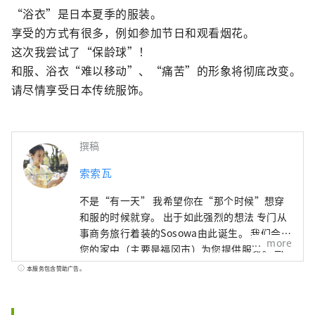
“浴衣”是日本夏季的服装。

享受的方式有很多，例如参加节日和观看烟花。

这次我尝试了“保龄球”！

和服、浴衣“难以移动”、“痛苦”的形象将彻底改变。

请尽情享受日本传统服饰。
撰稿
索索瓦
不是“有一天” 我希望你在“那个时候”想穿
和服的时候就穿。 出于如此强烈的想法 专门从
事商务旅行着装的Sosowa由此诞生。 我们会在
more
您的家中（主要是福冈市）为您提供服装。 与
朋友共进午餐、参观博物馆、音乐会、约会。
本服务包含赞助广告。
。 。 就像选择衣柜里的第一件衣服一样 请选择
和服。 ●和服出租 ●浴衣租赁 ●和服穿着课程
●和服护理机构