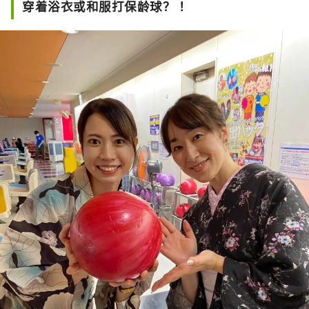
穿着浴衣或和服打保龄球？ ！