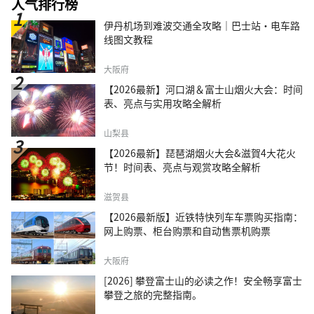
人气排行榜
伊丹机场到难波交通全攻略｜巴士站・电车路
线图文教程
大阪府
【2026最新】河口湖＆富士山烟火大会：时间
表、亮点与实用攻略全解析
山梨县
【2026最新】琵琶湖烟火大会&滋賀4大花火
节！时间表、亮点与观赏攻略全解析
滋贺县
【2026最新版】近铁特快列车车票购买指南：
网上购票、柜台购票和自动售票机购票
大阪府
[2026] 攀登富士山的必读之作！安全畅享富士
攀登之旅的完整指南。