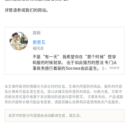
详情请参阅我们的网站。
撰稿
索索瓦
福冈县
不是“有一天” 我希望你在“那个时候”想穿
和服的时候就穿。 出于如此强烈的想法 专门从
more
事商务旅行着装的Sosowa由此诞生。 我们会在
您的家中（主要是福冈市）为您提供服装。 与
朋友共进午餐、参观博物馆、音乐会、约会。
。 。 就像选择衣柜里的第一件衣服一样 请选择
本文章所提供的情报均为采访时的信息。文章内所提到的商品、服务的内容
和服。 ●和服出租 ●浴衣租赁 ●和服穿着课程
及价格有可能会发生变化。请以店铺实际所提供的商品、价格为准。文章中
●和服护理机构
的相关资讯是作者基于采访期间的调查内容所撰写。 文章发布后，产品或服
务的内容和价格可能会有变更，请提前确认后再购买或使用相关产品服务。
本页中的部分内容是由自动翻译生成，请见谅。