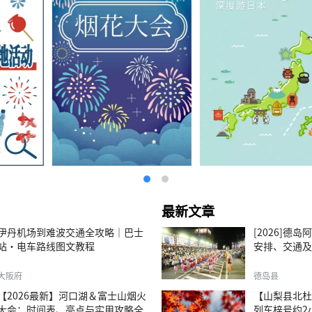
最新文章
伊丹机场到难波交通全攻略｜巴士
[2026]德
站・电车路线图文教程
安排、交通及
大阪府
德岛县
【2026最新】河口湖＆富士山烟火
【山梨县北杜
大会：时间表、亮点与实用攻略全
列车梓号约2