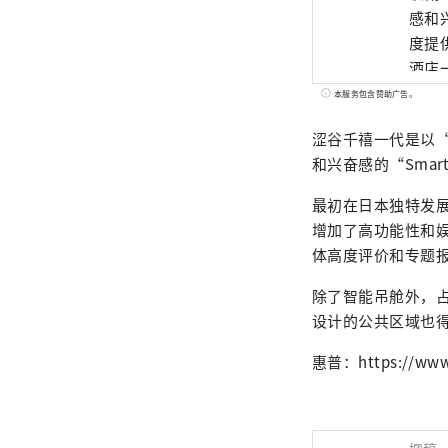
感和
度提
酒店
新。
本服务包含赞助广告。
涩谷千禧一代是以
和兴奋感的“Smar
最初在日本独特发
增加了高功能性和
体高度评价和专题
除了智能吊舱外，占
设计的公共区域也
惠普：https://www.l