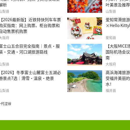
解析
叶美景及推荐
山梨县
山梨县
【2026最新版】近铁特快列车车票
爱知常滑旅游｜T
购买指南：网上购票、柜台购票和
×Hello Ki
自动售票机购票
大阪府
爱知县
富士山五合目完全指南｜景点·服
【大阪MIC
装·交通·河口湖旅游路线
国际机场会议
南
山梨县
大阪府
【2026】冬季富士山麓富士五湖必
高浜海滩旅游
游景点7选｜滑雪・温泉・绝景
受福井美丽的
水！
山梨县
福井县
一代涩谷