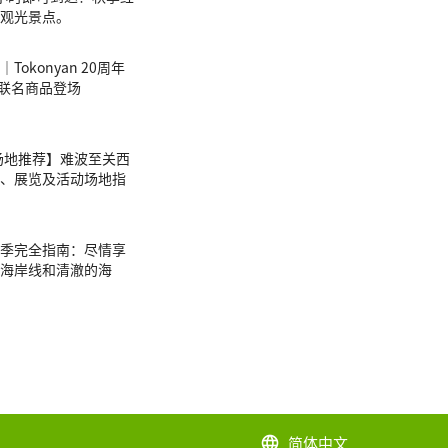
观光景点。
okonyan 20周年
tty联名商品登场
E场地推荐】难波至关西
、展览及活动场地指
季完全指南：尽情享
海岸线和清澈的海
简体中文
language