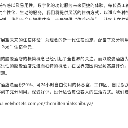
兴奋感以及易用性。数字化的功能服务带来便捷的体验，每位员工
供个性化、生动的服务，我们将提供灵活的住宿方式，以适应各种
一样，我们不会只提供住宿，而是提供“体验价值”，让客人在住
“展望未来的住宿体验”为理念的新一代住宿设施，配备了充分利
t Pod”住宿单元。
展的胶囊酒店的极简概念已经引起了全世界的关注，而以胶囊酒店
娱乐性的胶囊酒店先进而独特的概念，在世界范围内受到高度评价
报道。
酒店总面积20%、可24小时自由使用的休息室、工作区、自助厨
得到了充分利用。深受好评，设计适合每位客人的生活方式。我们
ivelyhotels.com/en/themillennialsshibuya/