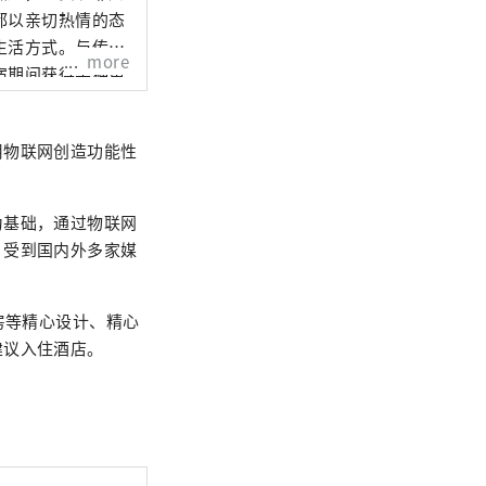
都以亲切热情的态
生活方式。与传统
more
宿期间获得某种更
用物联网创造功能性
为基础，通过物联网
。受到国内外多家媒
房等精心设计、精心
建议入住酒店。