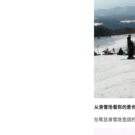
从滑雪场看到的景
在鹫岳滑雪场宽阔