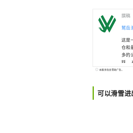
撰稿
鹫岳
这是
仓和
多的
跃。
住宅
本服务包含赞助广告。
舒适的雪上生活。 滑雪场
可以滑雪进