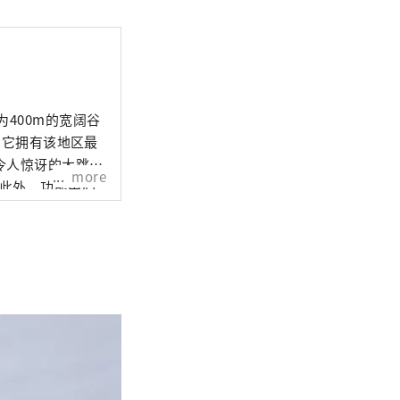
400m的宽阔谷
 它拥有该地区最
令人惊讶的大跳
more
 此外，功能中心
。我们承诺便捷、
3月下旬预定