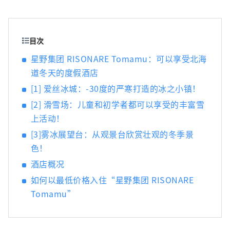
自2001年后急速成长，现在在国内外共运营超
过60家酒店设施。星野集团致力于推广酒店所
在地区本土特色及精致细腻的日式服务，目前
经营有顶级奢华酒店品牌“虹夕诺雅”、日式
目次
精品温泉旅馆品牌“界”、时尚亲子度假村品
星野集团 RISONARE Tomamu：可以享受北海
牌“RISONARE”、都市观光酒店品牌
道冬天的度假酒店
“OMO”、以自由为本的兴趣主题酒店品牌
“BEB”五大品牌，及其他个性酒店设施。
[1] 爱丝冰城：-30度的严寒打造的冰之小镇！
[2] 滑雪场：儿童和初学者都可以享受的丰富雪
上活动！
[3]雾冰展望台：从观景台欣赏壮观的冬季景
色！
酒店概况
如何以最低价格入住“星野集团 RISONARE
Tomamu”