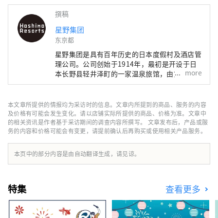
撰稿
星野集团
东京都
星野集团是具有百年历史的日本度假村及酒店管
理公司。公司创始于1914年，最初是开设于日
more
本长野县轻井泽町的一家温泉旅馆，由第四代经
营者星野佳路氏将其转型为度假酒店营运公司，
继而发展成为业界具有影响力的存在。自2001
年后急速成长，现在在国内外共运营超过60家
本文章所提供的情报均为采访时的信息。文章内所提到的商品、服务的内容
酒店设施。星野集团致力于推广酒店所在地区本
及价格有可能会发生变化。请以店铺实际所提供的商品、价格为准。文章中
土特色及精致细腻的日式服务，目前经营有顶级
的相关资讯是作者基于采访期间的调查内容所撰写。 文章发布后，产品或服
务的内容和价格可能会有变更，请提前确认后再购买或使用相关产品服务。
奢华酒店品牌“虹夕诺雅”、日式精品温泉旅馆
品牌“界”、时尚亲子度假村品牌
“RISONARE”、都市观光酒店品牌
本页中的部分内容是由自动翻译生成，请见谅。
“OMO”、以自由为本的兴趣主题酒店品牌
“BEB”五大品牌，及其他个性酒店设施。
特集
查看更多