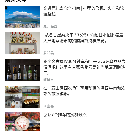
交通鹿儿岛完全指南 | 推荐的飞机、火车和轮
渡路线
鹿儿岛县
[从名古屋乘火车 30 分钟] 介绍日本招财猫最
大产地常滑市的招财猫招财猫展览。
爱知县
距离名古屋仅30分钟车程！来大垣岐阜县品尝
清酒吧！这里有三家备受喜爱的当地清酒酿造
厂。
岐阜县
在“蒜山泽西牧场”享用珍稀的泽西牛肉和浓
郁的软冰淇淋。
冈山县
京都7个推荐的赏枫景点