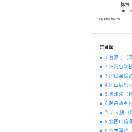
称为
味，都
世界
本服务包含赞助广告。
艺术
目錄
1.曹源寺（
2.旧闲谷学
3.冈山县综
4.冈山后乐
5.奥津溪（
6.越畠故乡
7. 方丈院
8.笠西山药
9.白发溪谷