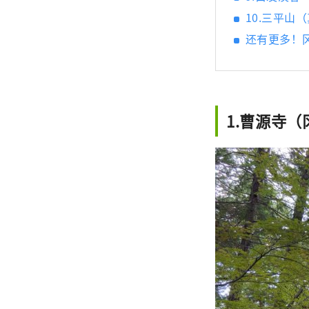
10.三平山
还有更多！
1.曹源寺