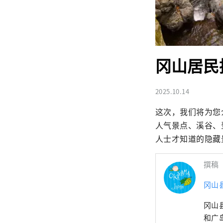
冈山居民
2025.10.14
这次，我们将为您
人气景点、溪谷、
人士才知道的隐藏
撰稿
冈山
冈山
和广