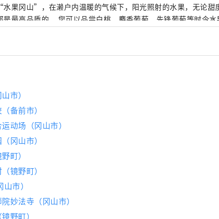
“水果冈山”，在濑户内温暖的气候下，阳光照射的水果，无论甜
是最高品质的。 您可以品尝白桃、麝香葡萄、先锋葡萄等时令水果！ 冈山
级的旅游景点，包括冈山城、日本三大名园之一的冈山后乐园以及
的仓敷美观地区！
冈山市）
校（备前市）
合运动场（冈山市）
园（冈山市）
镜野町）
村（镜野町）
（冈山市）
师院妙法寺（冈山市）
（镜野町）