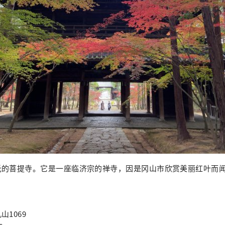
氏的菩提寺。它是一座临济宗的禅寺，因是冈山市欣赏美丽红叶而
1069