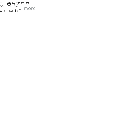
度、香气还是风
more
还拥有
拥有历史、文化和