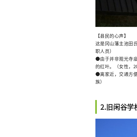
【县民的心声】
这是冈山藩主池田
职人员）
●由于并非观光寺
的红叶。（女性，2
●离家近，交通方
族）
2.旧闲谷