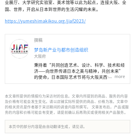
岛新产业都市创造机构（株式会社）/秘书处：
业展厅、大学研究实验室、美术馆等以此为起点，连接大阪、全
健康都市设计研究所
国、世界，开启从日本到世界的生活闪耀的未来。
https://yumeshimakikou.org/ 每日新闻大
https://yumeshimakikou.org/jiaf2023/
厦，大阪市北区梅田3-4-5，邮编：530-0001
邮箱：info@yumeshimakikou.com 电话：
06-6136-8803
撰稿
***************************************
梦岛新产业与都市创造组织
大阪府
秉持着“共同创造艺术、设计、科学、技术和经
济——向世界传递日本之美与精神，共创未来”
more
的使命，日本国际艺术节将与大阪关西世博会同
期举办，为期六个月。届时，将有来自158个国
家和地区以及7个国际组织的代表参与，通过世
博会场馆、京都、大阪、关西以及日本各地的网
本文章所提供的情报均为采访时的信息。文章内所提到的商品、服务的内容
络平台，共同构建文化艺术、经济社会之间的良
及价格有可能会发生变化。请以店铺实际所提供的商品、价格为准。文章中
性循环，并致力于创造一个充满光彩的美好未
的相关资讯是作者基于采访期间的调查内容所撰写。 文章发布后，产品或服
务的内容和价格可能会有变更，请提前确认后再购买或使用相关产品服务。
来。我们希望世博会能够成为与世界各国在多元
文化艺术、科学技术和经济领域拓展合作共创的
契机。
本页中的部分内容是由自动翻译生成，请见谅。
************************************** 梦