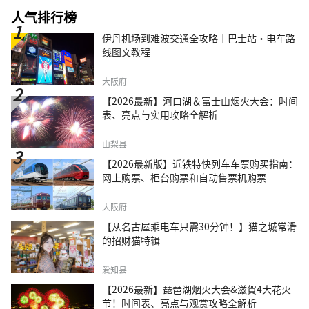
人气排行榜
伊丹机场到难波交通全攻略｜巴士站・电车路
线图文教程
大阪府
【2026最新】河口湖＆富士山烟火大会：时间
表、亮点与实用攻略全解析
山梨县
【2026最新版】近铁特快列车车票购买指南：
网上购票、柜台购票和自动售票机购票
大阪府
【从名古屋乘电车只需30分钟！】猫之城常滑
的招财猫特辑
爱知县
【2026最新】琵琶湖烟火大会&滋賀4大花火
节！时间表、亮点与观赏攻略全解析