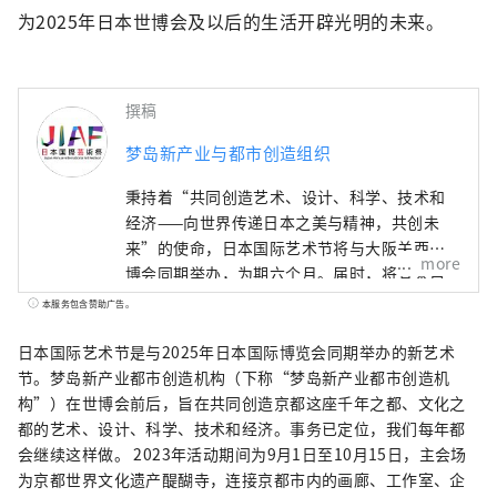
为2025年日本世博会及以后的生活开辟光明的未来。
撰稿
梦岛新产业与都市创造组织
秉持着“共同创造艺术、设计、科学、技术和
经济——向世界传递日本之美与精神，共创未
来”的使命，日本国际艺术节将与大阪关西世
more
博会同期举办，为期六个月。届时，将有来自
158个国家和地区以及7个国际组织的代表参
本服务包含赞助广告。
与，通过世博会场馆、京都、大阪、关西以及
日本各地的网络平台，共同构建文化艺术、经
日本国际艺术节是与2025年日本国际博览会同期举办的新艺术
济社会之间的良性循环，并致力于创造一个充
节。梦岛新产业都市创造机构（下称“梦岛新产业都市创造机
满光彩的美好未来。我们希望世博会能够成为
构”）在世博会前后，旨在共同创造京都这座千年之都、文化之
与世界各国在多元文化艺术、科学技术和经济
都的艺术、设计、科学、技术和经济。事务已定位，我们每年都
领域拓展合作共创的契机。
会继续这样做。 2023年活动期间为9月1日至10月15日，主会场
************************************** 梦
为京都世界文化遗产醍醐寺，连接京都市内的画廊、工作室、企