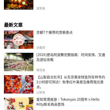
滋贺县
最新文章
京都7个推荐的赏枫景点
京都府
[2026]德岛阿波舞完整指南：时间安排、交通
及游玩攻略
德岛县
【山梨县北杜市】从东京乘坐特急列车梓号约
2小时即可到达！秋季红叶美景及推荐观光景
点。
山梨县
爱知常滑旅游｜Tokonyan 20周年×Hello
Kitty联名商品登场