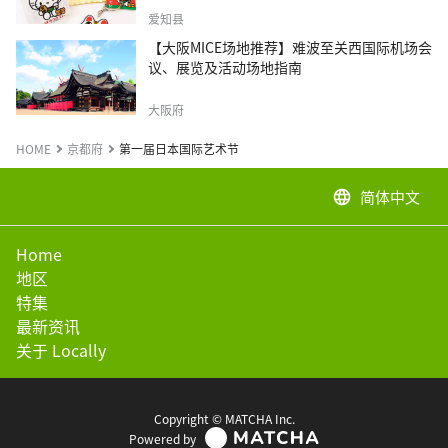
爱知县
【大阪MICE场地推荐】难波至关西国际机场会
议、展览及活动场地指南
大阪府
HOME
京都府
第一届日本国际艺术节
简体中文
language
Home
地区
特集
最新资讯
关于 Locally
Copyright © MATCHA Inc.
Powered by