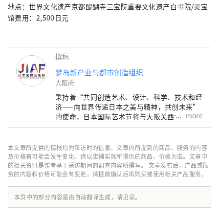
济社会之间的良性循环，并致力于创造一个充
地点：世界文化遗产京都醍醐寺三宝院重要文化遗产白书院/灵宝
满光彩的美好未来。我们希望世博会能够成为
馆费用：2,500日元
与世界各国在多元文化艺术、科学技术和经济
领域拓展合作共创的契机。
************************************** 梦
撰稿
岛新产业都市创造机构（株式会社）/秘书处：
梦岛新产业与都市创造组织
健康都市设计研究所
大阪府
https://yumeshimakikou.org/ 每日新闻大
厦，大阪市北区梅田3-4-5，邮编：530-0001
秉持着“共同创造艺术、设计、科学、技术和经
邮箱：info@yumeshimakikou.com 电话：
济——向世界传递日本之美与精神，共创未来”
more
的使命，日本国际艺术节将与大阪关西世博会同
06-6136-8803
期举办，为期六个月。届时，将有来自158个国
***************************************
家和地区以及7个国际组织的代表参与，通过世
博会场馆、京都、大阪、关西以及日本各地的网
本文章所提供的情报均为采访时的信息。文章内所提到的商品、服务的内容
络平台，共同构建文化艺术、经济社会之间的良
及价格有可能会发生变化。请以店铺实际所提供的商品、价格为准。文章中
性循环，并致力于创造一个充满光彩的美好未
的相关资讯是作者基于采访期间的调查内容所撰写。 文章发布后，产品或服
务的内容和价格可能会有变更，请提前确认后再购买或使用相关产品服务。
来。我们希望世博会能够成为与世界各国在多元
文化艺术、科学技术和经济领域拓展合作共创的
契机。
本页中的部分内容是由自动翻译生成，请见谅。
************************************** 梦
岛新产业都市创造机构（株式会社）/秘书处：