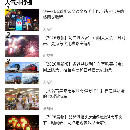
人气排行榜
伊丹机场到难波交通全攻略｜巴士站・电车路
线图文教程
大阪府
【2026最新】河口湖＆富士山烟火大会：时间
表、亮点与实用攻略全解析
山梨县
【2026最新版】近铁特快列车车票购买指南：
网上购票、柜台购票和自动售票机购票
大阪府
【从名古屋乘电车只需30分钟！】猫之城常滑
的招财猫特辑
爱知县
【2026最新】琵琶湖烟火大会&滋賀4大花火
节！时间表、亮点与观赏攻略全解析