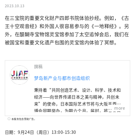
2023.10.13
在三宝院的重要文化财产四郎书院体验抄经。例如，《古
王十空观音经》和外国人很容易参与的《一地释经》。另
外，在醍醐寺宝物馆灵宝馆参加了太空追悼会后，我们在
被国宝和重要文化遗产包围的灵宝馆内体验了冥想。
撰稿
梦岛新产业与都市创造组织
秉持着“共同创造艺术、设计、科学、技术和
经济——向世界传递日本之美与精神，共创未
来”的使命，日本国际艺术节将与大阪关西世
more
博会同期举办，为期六个月。届时，将有来自
158个国家和地区以及7个国际组织的代表参
本服务包含赞助广告。
与，通过世博会场馆、京都、大阪、关西以及
日本各地的网络平台，共同构建文化艺术、经
日期：9月24日（周日）13:00-15:30