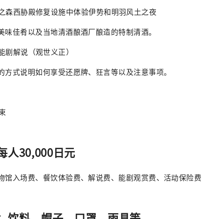
0 在平安之森西胁殿修复设施中体验伊势和明羽风土之夜
的美味佳肴以及当地清酒酿酒厂酿造的特制清酒。
 观世流能剧解说（观世义正）
懂的方式说明如何享受还愿牌、狂言等以及注意事项。
结束
人30,000日元
博物馆入场费、餐饮体验费、解说费、能剧观赏费、活动保险费
：饮料、帽子、口罩、雨具等。