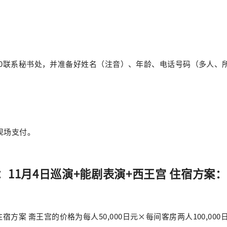
-6850联系秘书处，并准备好姓名（注音）、年龄、电话号码（多人、
y现场支付。
：11月4日巡演+能剧表演+西王宫 住宿方案：
住宿方案 斋王宫的价格为每人50,000日元×每间客房两人100,000