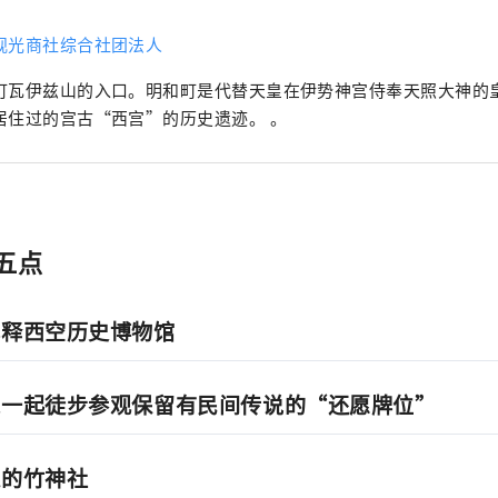
观光商社综合社团法人
町瓦伊兹山的入口。明和町是代替天皇在伊势神宫侍奉天照大神的
居住过的宫古“西宫”的历史遗迹。 。
五点
解释西空历史博物馆
家一起徒步参观保留有民间传说的“还愿牌位”
连的竹神社