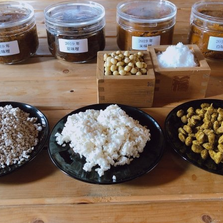
s://www.instagram.com/sugita.plum.groves/ 官方 HP（英文
s://shunsaika.yokohama/en/