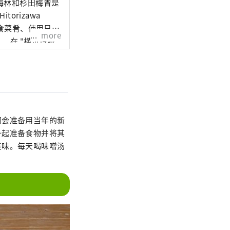
梅林和杉田梅曾是
orizawa
素食菜肴、使用日本
more
。 在 "横滨传统
院内体验茶道和野
 我们特别为居住
表格申请。 入选
 [3 对]。 1
们会准备用当年的新
27 日（周六）：
一起准备食物并将其
美味。每天喝味噌汤
上外国人时，还将免费
 并发布体验视频者。
 如果申请人数过
员会秘书处 电子邮件：