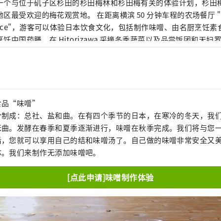
一个与位于矶子区杉田的杉田梅林和杉田梅有关的体验计划，杉田
区最受欢迎的梅花观赏地。 在距离横滨 50 分钟车程的农场餐厅 "Hit
rrace"，游客可以体验日本饮食文化，包括制作味噌、由名厨烹饪
饪中国药膳、在 Hitorizawa 采摘冬季蔬菜以及品尝饭团和天妇罗
体验 "活动中，参加者将在杉叶梅尚存的妙法寺禅修和诵经，在寺
随后欣赏横滨艺妓的歌舞表演，并品尝使用杉叶梅制作的怀石料理。
本的外国人在横滨的以下体验课程中邀请三对监护人。 请使用谷歌
监督计划 杉田梅的生活 使用杉田梅进行烹饪体验。 1 月 11 日
）：3 对素菜和杉田梅。 1 月 13 日（星期六）：药膳中华料理 x 杉田梅
食品“味噌”
日（星期四）：体验制作味噌酱的艺术 [3 对]。 2 月 6 日星期二：在横滨日鸟泽收
分制成：总社、盐和曲。在有四个季节的日本，在寒冷的冬天，我
蔬菜并享用天妇罗和饭团午餐[3 对] 2. 2. 横滨传统文化体验 1 月 
米曲。发酵在春季和夏季逐渐进行，味噌在秋季完成。我们将与您
日本传统文化 [3 对 报名人数 每期 3 对（每对将有英语导游陪同） 报名条
后，您就可以享用自己的结和味噌汤了。自己做的味噌非常安全又
1) 在日本居住或访问日本的 16 岁以上的外国人（3 名或 3 名以
体。我们来制作无添加味噌吧。
行的日本人）。 (2）能在自己的 SNS 上传播官方 Instagram
合进行简单的网络问卷调查者。 申请截止日期 每次体验计划前 3 天
[点此申请]味噌制作体验
将进行抽签。 请尽快申请。 申请方法 请从以下地址申请
ps://forms.gle/Xtq7uvwZYkDRhHYz9 咨询 杉田梅林执行委
ta.umematsuri@gmail.com 相关网址 官方 Instagram：