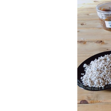
http
http