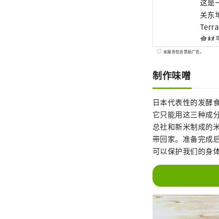
这是
关东地
Te
食材烹
文化
本服务包含赞助广告。
手，
制作味噌
在日
后请不要取消申请。 免费
（周四
日本代表性的发酵
月 14 
它只能用这三种成
获冬季
总社和新米制成的
在横滨矶子体验
带回家。准备完成
件 (
可以保护我们的身
邀请随
能配
多，
htt
sugi