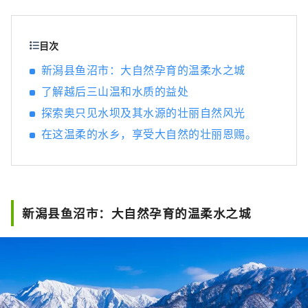
留念。 旅行结束后，不妨泡个温泉放松一下。
新鲜煮熟的越光米和野菜等雪国独有的美味，
定会让您心满意足。 从东京乘坐新干线约2小时
目次
即可到达。 何不悠闲地体验一次旅行，感受大
新潟县鱼沼市：大自然孕育的温柔水之城
自然与人文的温暖？
了解越后三山温和水质的益处
探索奥只见水坝及其水源的壮丽自然风光
在这温柔的水乡，享受大自然的壮丽恩赐。
新潟县鱼沼市：大自然孕育的温柔水之城