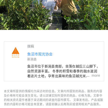
撰稿
鱼沼市观光协会
新潟县
鱼沼市位于新潟县南部，坐落在越后三山脚下，
自然资源丰富。 冬季的积雪和春季的融水滋润
more
着这片土地，孕育出美味的鱼沼越光米。 春季
樱花烂漫，绿意盎然；夏季户外体验；秋季金黄
的稻田和红叶；冬季白雪皑皑。 每个季节都有
着令人心动的美景，让人忍不住想拍照留念。
本文章所提供的情报均为采访时的信息。文章内所提到的商品、服务的内容
旅行结束后，不妨泡个温泉放松一下。新鲜煮熟
及价格有可能会发生变化。请以店铺实际所提供的商品、价格为准。文章中
的越光米和野菜等雪国独有的美味，定会让您心
的相关资讯是作者基于采访期间的调查内容所撰写。 文章发布后，产品或服
务的内容和价格可能会有变更，请提前确认后再购买或使用相关产品服务。
满意足。 从东京乘坐新干线约2小时即可到达。