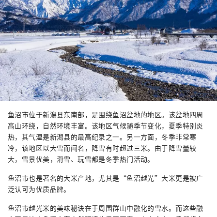
鱼沼市位于新潟县东南部，是围绕鱼沼盆地的地区。该盆地四周
高山环绕，自然环境丰富。该地区气候随季节变化，夏季特别炎
热，其气温是新潟县的最高纪录之一。另一方面，冬季非常寒
冷，该地区以大雪而闻名，降雪有时超过三米。由于降雪量较
大，雪景优美，滑雪、玩雪都是冬季热门活动。
鱼沼市也是著名的大米产地，尤其是“鱼沼越光”大米更是被广
泛认可为优质品牌。
鱼沼市越光米的美味秘诀在于周围群山中融化的雪水。而这些融