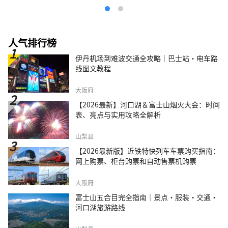
人气排行榜
伊丹机场到难波交通全攻略｜巴士站・电车路
线图文教程
大阪府
【2026最新】河口湖＆富士山烟火大会：时间
表、亮点与实用攻略全解析
山梨县
【2026最新版】近铁特快列车车票购买指南：
网上购票、柜台购票和自动售票机购票
大阪府
富士山五合目完全指南｜景点·服装·交通·
河口湖旅游路线