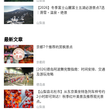
山梨县
【2026】冬季富士山麓富士五湖必游景点7选
｜滑雪・温泉・绝景
山梨县
最新文章
京都7个推荐的赏枫景点
京都府
[2026]德岛阿波舞完整指南：时间安排、交通
及游玩攻略
德岛县
【山梨县北杜市】从东京乘坐特急列车梓号约
2小时即可到达！秋季红叶美景及推荐观光景
点。
山梨县