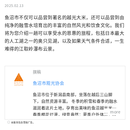
2025.02.13
鱼沼市不仅可以品尝到著名的越光大米，还可以品尝到由
纯净的融雪水培育出的丰富的自然风光和饮食文化。我们
将为您介绍一趟可以享受水的恩惠的旅程，包括日本最大
的人工湖之一的奥只见湖，以及如果天气条件合适，一生
难得的江取岭瀑布云景。
撰稿
鱼沼市观光协会
鱼沼市位于新潟县南部，坐落在越后三山脚
下，自然资源丰富。 冬季的积雪和春季的融水
滋润着这片土地，孕育出美味的鱼沼越光米。
more
春季樱花烂漫，绿意盎然；夏季户外体验；秋
季金黄的稻田和红叶；冬季白雪皑皑。 每个季
本服务包含赞助广告。
节都有着令人心动的美景，让人忍不住想拍照