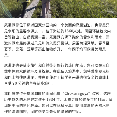
尾濑湖是位于尾濑国家公园内的一个美丽的高原湖泊，也是奥只
见水坝的重要水源之一。位于海拔约1660米处，周围环绕着火内
岳等群山，自然资源丰富。尾濑湖充满了融化的雪水和雨水，清
澈的湖水最终通过只见川流入奥只见湖。周围为沼泽地，春季至
夏季，臭菘、萱草等高山植物盛开，一年四季均可欣赏美丽风
景。
尾濑湖也是徒步旅行和自然徒步旅行的热门地点，您可以在大自
然中体验水的循环及其祝福。在此私人旅游中，您将乘坐观光船
和巴士前往尾濑湖，并在即使对于初学者来说也很安全的路线上
享受 90 分钟的单程徒步旅行。
我们将在位于尾濑湖畔的山间小屋“Chokuragoya”过夜。这座
历史悠久的木制建筑建于 1934 年。木质走廊经过多年的打磨，呈
现出美丽的黑色光泽。您可以在休息室享用使用尾濑的天然水制
作的滴滤咖啡，同时感受到柴火的温暖的空间。