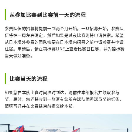
从参加比赛到比赛前一天的流程
参赛队伍的招募将提前一到两个月开始。一旦招募开始，参赛队
伍将在一周左右确定，然后如果是过夜比赛则将申请住宿。希望
从日本境外参赛的团队需要在日本境内招募之前申请参赛并申请
住宿。申请后，请在锦标赛LINE上查看比赛日程等，并为锦标赛
当天做好准备。
比赛当天的流程
如果您在本队比赛时间准时到达，请前往本部报名并领取参与
奖。届时，您还将收到一张写有您所在球队优秀球员奖的纸条，
请填写好并在比赛结束前提交给本部。