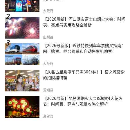
大阪府
【2026最新】河口湖＆富士山烟火大会：时间
表、亮点与实用攻略全解析
山梨县
【2026最新版】近铁特快列车车票购买指南：
网上购票、柜台购票和自动售票机购票
大阪府
【从名古屋乘电车只需30分钟！】猫之城常滑
的招财猫特辑
爱知县
【2026最新】琵琶湖烟火大会&滋賀4大花火
节！时间表、亮点与观赏攻略全解析
滋贺县