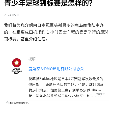
青少年足球锦标赛是怎样的？
2024.05.08
我们将为您介绍由日本冠军头衔最多的鹿岛鹿角队主办
的、在距离成田机场约 1 小时巴士车程的鹿岛举行的足球
锦标赛，甚至介绍住宿。
撰稿
鹿角家乡DMO通用有限公司协会
茨城县Rokko地区是日本J联赛冠军次数最多的
俱乐部——鹿岛鹿角队的主场，也是足球训练营
的热门地点。如果您正在计划举办足球训练
more
营，请务必前往茨城县Rokko地区！如果您对
足球训练营或锦标赛有任何疑问，欢迎随时联
本服务包含赞助广告。
系我们。