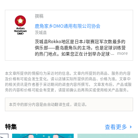
撰稿
鹿角家乡DMO通用有限公司协会
茨城县
茨城县Rokko地区是日本J联赛冠军次数最多的
俱乐部——鹿岛鹿角队的主场，也是足球训练营
more
的热门地点。如果您正在计划举办足球训练营，
请务必前往茨城县Rokko地区！如果您对足球训
练营或锦标赛有任何疑问，欢迎随时联系我们。
本文章所提供的情报均为采访时的信息。文章内所提到的商品、服务的内容
及价格有可能会发生变化。请以店铺实际所提供的商品、价格为准。文章中
的相关资讯是作者基于采访期间的调查内容所撰写。 文章发布后，产品或服
务的内容和价格可能会有变更，请提前确认后再购买或使用相关产品服务。
本页中的部分内容是由自动翻译生成，请见谅。
特集
查看更多