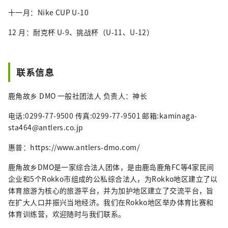
十一月：Nike CUP U-10
12 月：耐克杯 U-9、挑战杯（U-11、U-12）
联系信息
鹿角故乡 DMO 一般社团法人 负责人：神长
电话:0299-77-9500 传真:0299-77-9501 邮箱:kaminaga-
sta464@antlers.co.jp
惠普：https://www.antlers-dmo.com/
鹿角故乡DMO是一家综合法人团体，是由鹿岛鹿角FC等4家民间
企业和5个Rokko市组成的公私综合法人，为Rokko地区建立了以
体育旅游为核心的旅游平台，并为加护地区建立了交流平台，旨
在扩大人口并振兴当地经济。我们在Rokko地区举办体育比赛和
体育训练营，欢迎随时与我们联系。