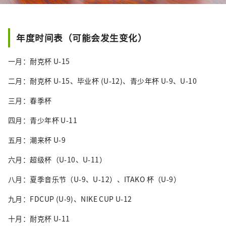
年度时间表（可能会发生变化）
一月：耐克杯 U-15
二月：耐克杯 U-15、毕业杯 (U-12)、青少年杯 U-9、U-10
三月：春季杯
四月：青少年杯 U-11
五月：潮来杯 U-9
六月：超级杯（U-10、U-11）
八月：夏季音乐节（U-9、U-12）、ITAKO 杯（U-9）
九月：FDCUP (U-9)、NIKE CUP U-12
十月：耐克杯 U-11