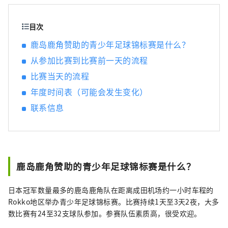
目次
鹿岛鹿角赞助的青少年足球锦标赛是什么？
从参加比赛到比赛前一天的流程
比赛当天的流程
年度时间表（可能会发生变化）
联系信息
鹿岛鹿角赞助的青少年足球锦标赛是什么？
日本冠军数量最多的鹿岛鹿角队在距离成田机场约一小时车程的
Rokko地区举办青少年足球锦标赛。比赛持续1天至3天2夜，大多
数比赛有24至32支球队参加。参赛队伍素质高，很受欢迎。