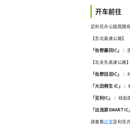
开车前往
足利花卉公园周围有
【东北高速公路】
「佐野藤冈IC」
：
【北关东高速公路
「佐野田沼IC」
：
「大田桐生 IC」
：
「足利IC」
：经由国
「出流原SMART IC
请査看
这里
足利花