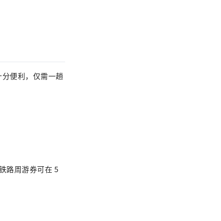
十分便利，仅需一趟
铁路周游券可在 5