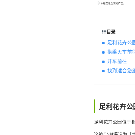
之花
本服务包含赞助广告。
光花
品，
目录
足利花卉公
搭乘火车前
开车前往
找到适合您
足利花卉公
足利花卉公园位于
这被CNN评选为