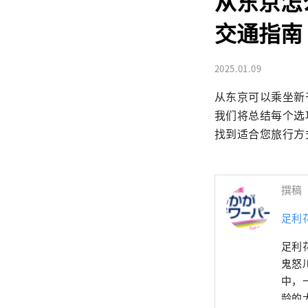
从东京怎
交通指南
2025.01.09
从东京可以乘坐新
我们将总结每个选
找到适合您旅行方
撰稿
足利
足利
鬼怒
中，
龄的