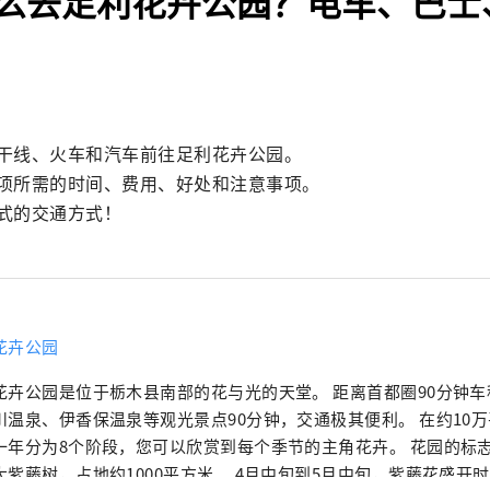
么去足利花卉公园？电车、巴士
干线、火车和汽车前往足利花卉公园。

项所需的时间、费用、好处和注意事项。

式的交通方式！
花卉公园
花卉公园是位于栃木县南部的花与光的天堂。 距离首都圈90分钟
川温泉、伊香保温泉等观光景点90分钟，交通极其便利。 在约10
一年分为8个阶段，您可以欣赏到每个季节的主角花卉。 花园的标志
大紫藤树，占地约1000平方米。 4月中旬到5月中旬，紫藤花盛开