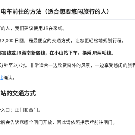
乘电车前往的方法（适合想要悠闲旅行的人）
的人，我们建议使用JR在来线。
 2,000 日圆，是最便宜的交通方式，让您更轻松地规划行程。
都宫线或JR湘南新宿线，在小山站下车，换乘JR两毛线
。
0分钟至2小时。非常适合一边欣赏窗外的风景，一边享受悠闲的旅
此
确认。
园站的交通方式
个入口：正门和西门。
示牌会告诉您哪个闸门开放，因此请依照指示牌前往闸门。