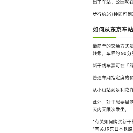
出了车站，公园就
步行约3分钟即可
如何从东京车
最简单的交通方式
转乘，车程约 90 
新干线车票可在「
普通车厢指定席的价
从小山站到足利花卉公
此外，对于想要周游
天内无限次乘坐。
*有关如何购买新干
*有关JR东日本铁