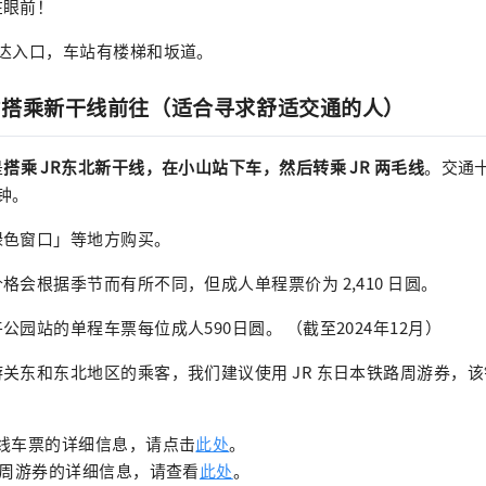
在眼前！
到达入口，车站有楼梯和坂道。
站搭乘新干线前往（适合寻求舒适交通的人）
是
搭乘 JR东北新干线，在小山站下车，然后转乘 JR 两毛线
。交通
分钟。
绿色窗口」等地方购买。
格会根据季节而有所不同，但成人单程票价为 2,410 日圆。
园站的单程车票每位成人590日圆。 （截至2024年12月）
关东和东北地区的乘客，我们建议使用 JR 东日本铁路周游券，该
线车票的详细信息，请点击
此处
。
路周游券的详细信息，请查看
此处
。