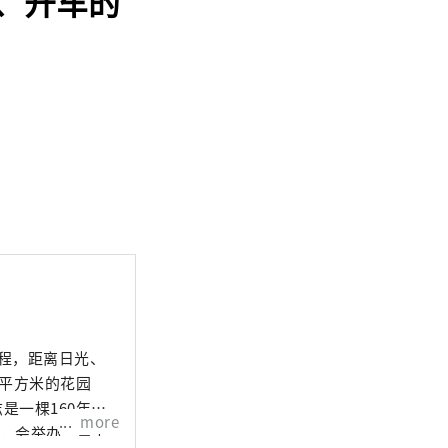
、开车的
车程，距离日光、
万平方米的花园
是一棵160年树
more
时，会举办“富士