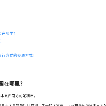
物语”活动，晚上还会举办灯光秀。 每年10月中旬至2月中旬都会
园”。被认证为日本三大灯饰之一的宏伟规模的灯饰，以及以光表
营造出一个梦幻般的世界。
园在哪里?
往
旅行方式的交通方式！
园在哪里?
栃木县西南方的足利市。
「世界十大梦想旅行目的地」之一的大紫藤，以及被评选为日本三大