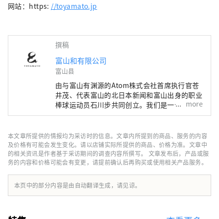
网站：https:
//toyamato.jp
撰稿
富山和有限公司
富山县
由与富山有渊源的Atom株式会社首席执行官苍
井茂、代表富山的北日本新闻和富山出身的职业
more
棒球运动员石川步共同创立。我们是一个与富山
有联系、与富山一起创造新事业的团队。 如果
将“地区振兴”定义为利用日本各地区的特点，
遏制东京的过度集中，创造可持续发展的社会，
本文章所提供的情报均为采访时的信息。文章内所提到的商品、服务的内容
那么富山和所追求的“地区觉醒”则完全不同。
及价格有可能会发生变化。请以店铺实际所提供的商品、价格为准。文章中
许多热爱富山的人们会重新发现富山的魅力，为
的相关资讯是作者基于采访期间的调查内容所撰写。 文章发布后，产品或服
务的内容和价格可能会有变更，请提前确认后再购买或使用相关产品服务。
它感到自豪，并主动将它传播到世界各地，而不
是由当地政府或政府主导。归根结底，主角是
“人”，我相信多元化的人混合在一起会增强富
本页中的部分内容是由自动翻译生成，请见谅。
山的吸引力。