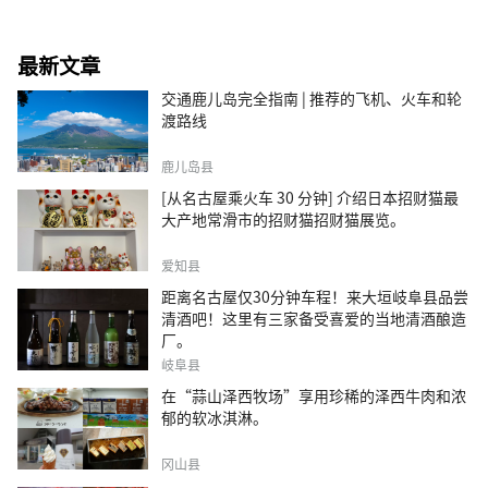
最新文章
交通鹿儿岛完全指南 | 推荐的飞机、火车和轮
渡路线
鹿儿岛县
[从名古屋乘火车 30 分钟] 介绍日本招财猫最
大产地常滑市的招财猫招财猫展览。
爱知县
距离名古屋仅30分钟车程！来大垣岐阜县品尝
清酒吧！这里有三家备受喜爱的当地清酒酿造
厂。
岐阜县
在“蒜山泽西牧场”享用珍稀的泽西牛肉和浓
郁的软冰淇淋。
冈山县