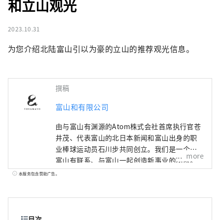
和立山观光
2023.10.31
为您介绍北陆富山引以为豪的立山的推荐观光信息。
撰稿
富山和有限公司
由与富山有渊源的Atom株式会社首席执行官苍
井茂、代表富山的北日本新闻和富山出身的职
业棒球运动员石川步共同创立。我们是一个与
more
富山有联系、与富山一起创造新事业的团队。
如果将“地区振兴”定义为利用日本各地区的
本服务包含赞助广告。
特点，遏制东京的过度集中，创造可持续发展
的社会，那么富山和所追求的“地区觉醒”则
完全不同。许多热爱富山的人们会重新发现富
山的魅力，为它感到自豪，并主动将它传播到
目次