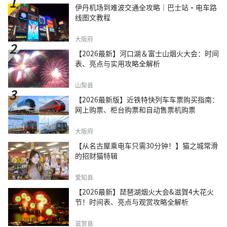
伊丹机场到难波交通全攻略｜巴士站・电车路
线图文教程
大阪府
【2026最新】河口湖＆富士山烟火大会：时间
表、亮点与实用攻略全解析
山梨县
【2026最新版】近铁特快列车车票购买指南：
网上购票、柜台购票和自动售票机购票
大阪府
【从名古屋乘电车只需30分钟！】猫之城常滑
的招财猫特辑
爱知县
【2026最新】琵琶湖烟火大会&滋賀4大花火
节！时间表、亮点与观赏攻略全解析
滋贺县