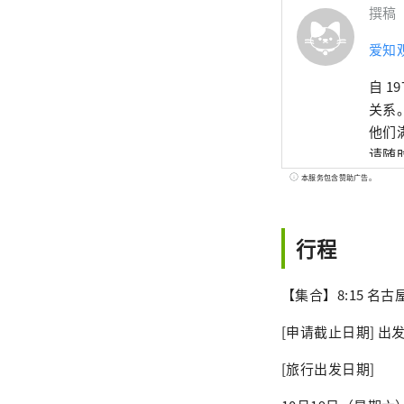
撰稿
爱知
自 
关系
他们
请随
本服务包含赞助广告。
行程
【集合】8:15 名
[申请截止日期] 出
[旅行出发日期]