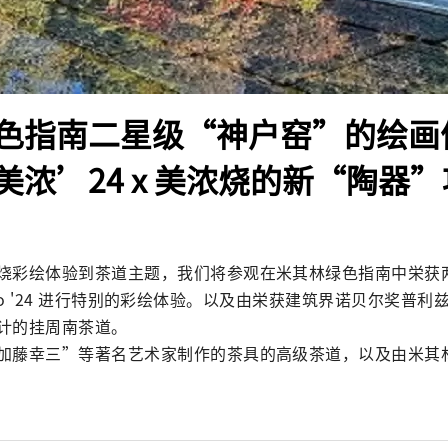
色指南二星级“神户窑”的绘画
美浓’24 x 美浓烧的新“陶器
烧彩绘体验到茶道主题，我们将参观在米其林绿色指南中栄获
l Mino '24 进行特别的彩绘体验。以及由栄获建筑界诺贝尔奖
计的挂周南茶道。

加藤幸三”等著名艺术家制作的茶具的高级茶道，以及由米其