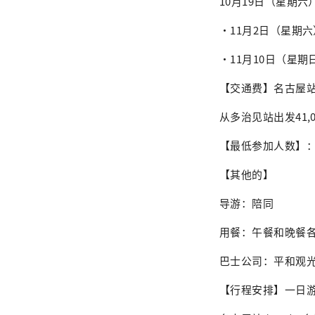
10月19日（星期六
・11月2日（星期六
・11月10日（星期
【交通费】名古屋站
从多治见站出发41,
【最低参加人数】：
【其他的】
导游：陪同
用餐：午餐和晚餐
巴士公司：平和观
【行程安排】一日