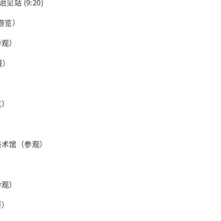
治见站 (9:20)
游览）
参观）
餐）
）
览）
美术馆（参观）
参观）
餐）