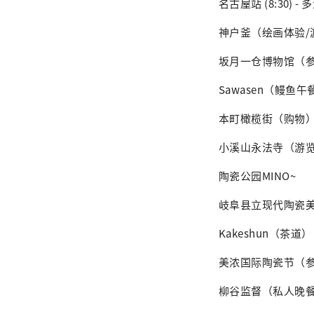
名古屋站 (8:30) - 多
神户釜（绘画体验/
坂月一仓博物馆（
Sawasen（鳗鱼午
本町橄榄街（购物
小溪山永法寺（游
陶瓷公园MINO~
岐阜县立现代陶瓷
Kakeshun（茶道）
美浓国际陶瓷节（
柳谷监督（私人晚