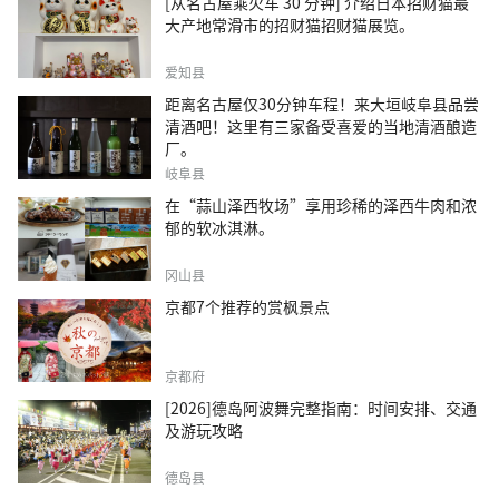
[从名古屋乘火车 30 分钟] 介绍日本招财猫最
大产地常滑市的招财猫招财猫展览。
爱知县
距离名古屋仅30分钟车程！来大垣岐阜县品尝
清酒吧！这里有三家备受喜爱的当地清酒酿造
厂。
岐阜县
在“蒜山泽西牧场”享用珍稀的泽西牛肉和浓
郁的软冰淇淋。
冈山县
京都7个推荐的赏枫景点
京都府
[2026]德岛阿波舞完整指南：时间安排、交通
及游玩攻略
德岛县