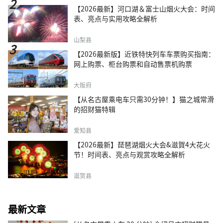
【2026最新】河口湖＆富士山烟火大会：时间
表、亮点与实用攻略全解析
山梨县
【2026最新版】近铁特快列车车票购买指南：
网上购票、柜台购票和自动售票机购票
大阪府
【从名古屋乘电车只需30分钟！】猫之城常滑
的招财猫特辑
爱知县
【2026最新】琵琶湖烟火大会&滋賀4大花火
节！时间表、亮点与观赏攻略全解析
滋贺县
最新文章