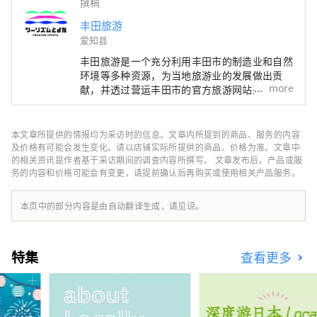
撰稿
丰田旅游
爱知县
丰田旅游是一个充分利用丰田市的制造业和自然
环境等多种资源，为当地旅游业的发展做出贡
more
献，并透过营运丰田市的官方旅游网站来传播旅
游资讯，促进市内旅游相关行业发展的组织。
以全国闻名的红叶胜地香岚溪为首，到东海地区
最大规模、吸引了众多游客的丰田Oiden夏祭花
本文章所提供的情报均为采访时的信息。文章内所提到的商品、服务的内容
火大会，以及展示日本当代著名艺术作品的丰田
及价格有可能会发生变化。请以店铺实际所提供的商品、价格为准。文章中
市美术馆等。丰田市被称为「汽车之城」，但其
的相关资讯是作者基于采访期间的调查内容所撰写。 文章发布后，产品或服
务的内容和价格可能会有变更，请提前确认后再购买或使用相关产品服务。
实也是一个充满魅力的城市，拥有多样化的旅游
资源和迷人的观光景点，欢迎旅客一年四季多次
造访。 为了让丰田市在未来继续成为旅游目的
本页中的部分内容是由自动翻译生成，请见谅。
地的首选城市，我们正在努力向外展现丰田市的
魅力，发掘及提升旅游资源，并为该地区的旅游
业发展作出贡献。
特集
查看更多