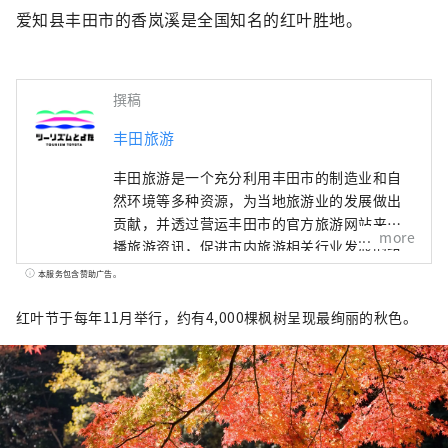
爱知县丰田市的香岚溪是全国知名的红叶胜地。
撰稿
丰田旅游
丰田旅游是一个充分利用丰田市的制造业和自
然环境等多种资源，为当地旅游业的发展做出
贡献，并透过营运丰田市的官方旅游网站来传
more
播旅游资讯，促进市内旅游相关行业发展的组
织。 以全国闻名的红叶胜地香岚溪为首，到东
本服务包含赞助广告。
海地区最大规模、吸引了众多游客的丰田Oiden
夏祭花火大会，以及展示日本当代著名艺术作
红叶节于每年11月举行，约有4,000棵枫树呈现最绚丽的秋色。
品的丰田市美术馆等。丰田市被称为「汽车之
城」，但其实也是一个充满魅力的城市，拥有
多样化的旅游资源和迷人的观光景点，欢迎旅
客一年四季多次造访。 为了让丰田市在未来继
续成为旅游目的地的首选城市，我们正在努力