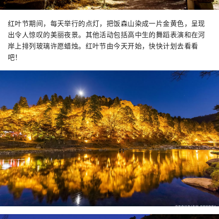
红叶节期间，每天举行的点灯，把饭森山染成一片金黄色，呈现
出令人惊叹的美丽夜景。其他活动包括高中生的舞蹈表演和在河
岸上排列玻璃许愿蜡烛。红叶节由今天开始，快快计划去看看
吧！