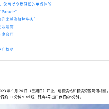
吧，您可以享受轻松的用餐体验
arade”
海洋米兰海鲜烤牛肉”
吧及酒廊
的宴会厅
酒店概览
023 年 9 月 24 日（星期日）开业，与横滨站和横滨湾区隔河相望，
约 11 分钟Mirai线，距离4号出口步行约5分钟。