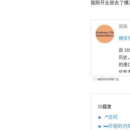
我刚开业就去了横
撰稿
横滨
自 
历史
的港
化和
座令
本服务包含赞助广告。
目次
📍访问
🛏华丽的