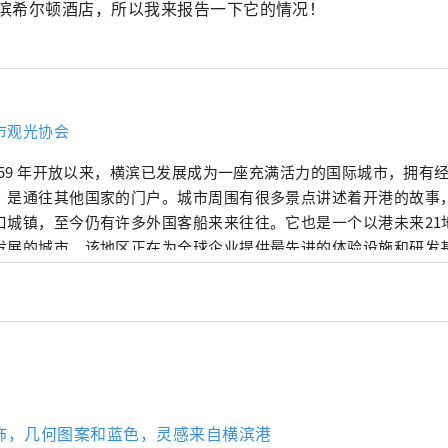
滨希尔顿酒店，所以我来报告一下它的情况！
市观光协会
1859 年开放以来，横滨已发展成为一座充满活力的国际城市，拥有
，是通往其他国家的门户。城市周围有很多景点讲述着开港的故事
口城镇，至今仍有许多外国客船来来往往。它也是一个以港未来21
发展的城市，该地区正在为全球企业提供最先进的体验设施和研发
人兴奋的城市，它融合了精致的城市滨水区和田园诗般的绿色郊区
内饰，几何图案和蓝色，灵感来自横滨港