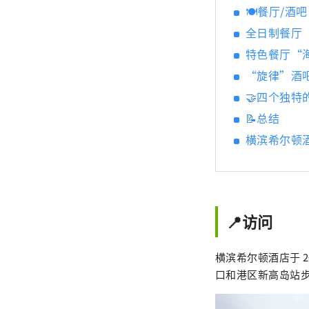
🍽餐厅/酒
全日制餐厅“P
特色餐厅“
“旋律”酒
🤝四个独特
📝总结
横滨希尔顿
📍访问
横滨希尔顿酒店于 2
口和港区新高岛站步行