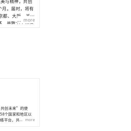
之美与精神，共创
个月。届时，将有
、京都、大阪、关西
more
环，并致力于创造
文化艺术、科学技
* 梦岛新产
，共创未来”的使
58个国家和地区以
more
网络平台，共同构建
们希望世博会能够成