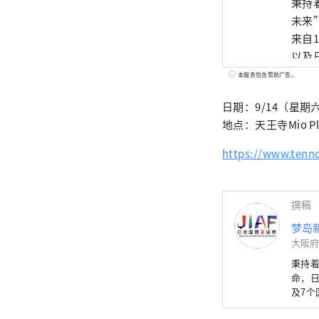
秉持
未来
来自
以及
一个
本服务包含赞助广告。
术和经济
日期：9/14（星期
业都
地点：天王寺Mio 
https://yu
邮箱：inf
https://www.tenno
*****
撰稿
梦岛
大阪府
秉持
命，日
及7
文化