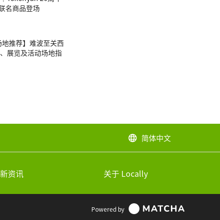
tty联名商品登场
E场地推荐】难波至关西
、展览及活动场地指
简体中文
language
新资讯
关于 Locally
Powered by