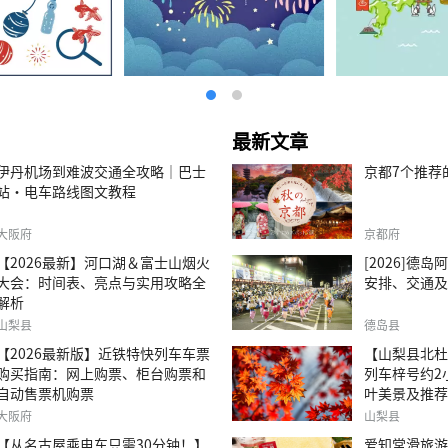
最新文章
伊丹机场到难波交通全攻略｜巴士
京都7个推荐
站・电车路线图文教程
大阪府
京都府
【2026最新】河口湖＆富士山烟火
[2026]德
大会：时间表、亮点与实用攻略全
安排、交通及
解析
山梨县
德岛县
【2026最新版】近铁特快列车车票
【山梨县北杜
购买指南：网上购票、柜台购票和
列车梓号约2
自动售票机购票
叶美景及推荐
大阪府
山梨县
【从名古屋乘电车只需30分钟！】
爱知常滑旅游｜T