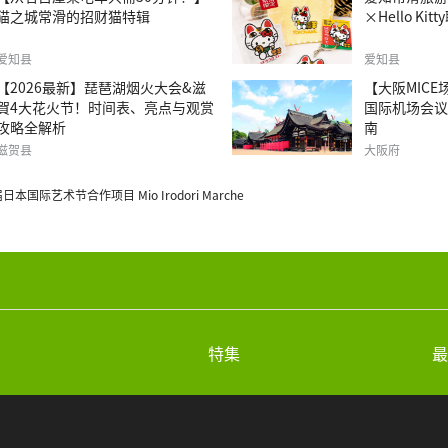
猫之城常滑的招财猫特辑
×Hello Ki
爱知县
爱知县
【2026最新】琵琶湖烟火大会&滋
【大阪MIC
賀4大花火节！时间表、亮点与观赏
国际机场会议
攻略全解析
南
滋贺县
大阪府
日本国际艺术节合作项目 Mio Irodori Marche
特集
最