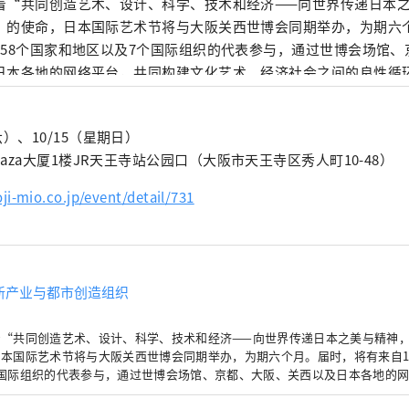
着“共同创造艺术、设计、科学、技术和经济——向世界传递日本
”的使命，日本国际艺术节将与大阪关西世博会同期举办，为期六
158个国家和地区以及7个国际组织的代表参与，通过世博会场馆
日本各地的网络平台，共同构建文化艺术、经济社会之间的良性循
充满光彩的美好未来。我们希望世博会能够成为与世界各国在多元
领域拓展合作共创的契机。 *************************************
六）、10/15（星期日）
市创造机构（株式会社）/秘书处：健康都市设计研究所
Plaza大厦1楼JR天王寺站公园口（大阪市天王寺区秀人町10-48）
meshimakikou.org/ 每日新闻大厦，大阪市北区梅田3-4-5，邮编：530-0001
o@yumeshimakikou.com 电话：06-6136-8803
ji-mio.co.jp/event/detail/731
**********************************
新产业与都市创造组织
着“共同创造艺术、设计、科学、技术和经济——向世界传递日本之美与精神
本国际艺术节将与大阪关西世博会同期举办，为期六个月。届时，将有来自1
个国际组织的代表参与，通过世博会场馆、京都、大阪、关西以及日本各地的
艺术、经济社会之间的良性循环，并致力于创造一个充满光彩的美好未来。我