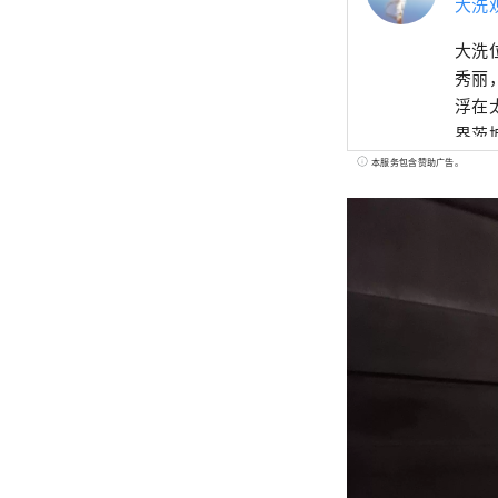
大洗
大洗
秀丽
浮在
界茨
“大
本服务包含赞助广告。
可以
“安