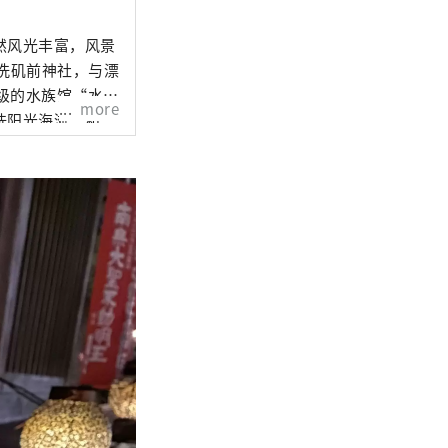
然风光丰富，风景
洗矶前神社，与漂
顶级的水族馆“水世
more
洗阳光海滩”和
洗海洋塔”等众多
鱼”、将军喜爱的