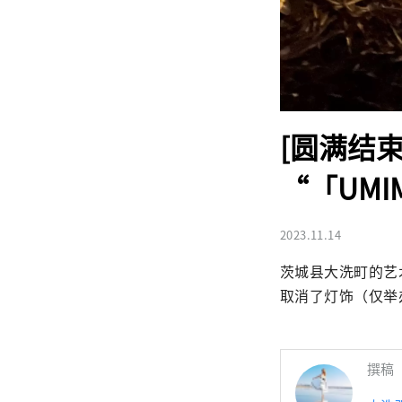
[圆满结
“「UMI
2023.11.14
茨城县大洗町的艺术
取消了灯饰（仅举
撰稿