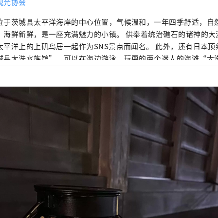
观光协会
位于茨城县太平洋海岸的中心位置，气候温和，一年四季舒适，自
，海鲜新鲜，是一座充满魅力的小镇。 供奉着统治礁石的诸神的大
太平洋上的上矶鸟居一起作为SNS景点而闻名。 此外，还有日本
城县大洗水族馆”、可以在海边游泳、玩耍的两个迷人的海滩“大
洗海岸”，从大洗可以看到大洗全景。高达55m，有标志性的“大
尽情享受的观光景点！ 可以品尝到只有在产地才能品尝到的“生银
康鱼”、岩牡蛎、蛤蜊等大洗特产的新鲜海鲜。