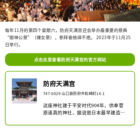
每年11月的第四个星期六，防府天满宫还会举办最重要的祭典
“御神公祭”（裸女祭），参拜者络绎不绝。 2023年于11月25
日举行。
点击这里查看防府天满宫的官方网站
防府天满宫
747-0029 山口县防府市松崎町14-1
这座神社建于平安时代904年，供奉菅
原道真的神社，据说是日本最早建造的
天神宫，深受民众的信仰。与北野天满
宫（京都）、太宰府天满宫（福冈）并
称为日本三大天神社，被尊为学问之