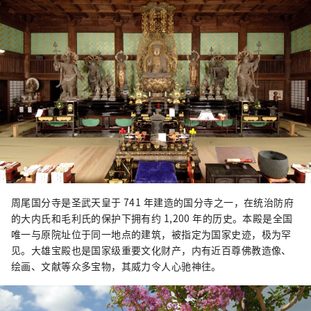
周尾国分寺是圣武天皇于 741 年建造的国分寺之一，在统治防府
的大内氏和毛利氏的保护下拥有约 1,200 年的历史。本殿是全国
唯一与原院址位于同一地点的建筑，被指定为国家史迹，极为罕
见。大雄宝殿也是国家级重要文化财产，内有近百尊佛教造像、
绘画、文献等众多宝物，其威力令人心驰神往。