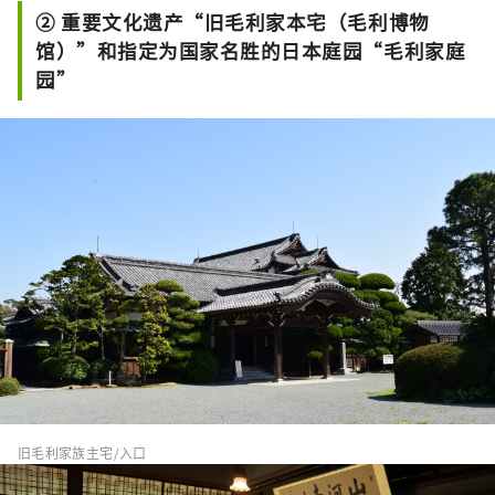
神，常年吸引着众多游客。境内还保留
② 重要文化遗产“旧毛利家本宅（毛利博物
有封建领主森氏建造的春风楼等许多文
馆）”和指定为国家名胜的日本庭园“毛利家庭
化财产。
园”
旧毛利家族主宅/入口