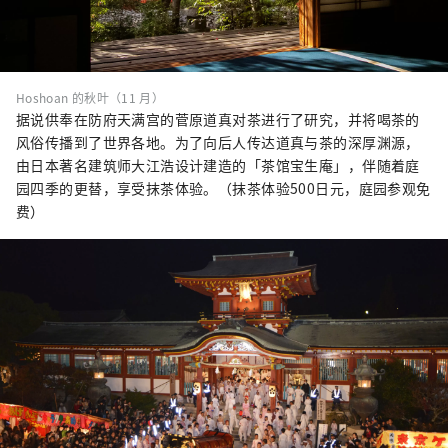
Hoshoan 的秋叶（11 月）
据说供奉在防府天满宫的菅原道真对茶进行了研究，并将喝茶的
风俗传播到了世界各地。为了向后人传达道真与茶的深厚渊源，
由日本著名建筑师大江浩设计建造的「茶馆宝生庵」，伴随着庭
园四季的更替，享受抹茶体验。（抹茶体验500日元，庭园参观免
费）