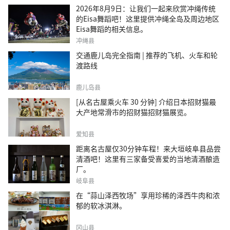
2026年8月9日：让我们一起来欣赏冲绳传统
的Eisa舞蹈吧！这里提供冲绳全岛及周边地区
Eisa舞蹈的相关信息。
冲绳县
交通鹿儿岛完全指南 | 推荐的飞机、火车和轮
渡路线
鹿儿岛县
[从名古屋乘火车 30 分钟] 介绍日本招财猫最
大产地常滑市的招财猫招财猫展览。
爱知县
距离名古屋仅30分钟车程！来大垣岐阜县品尝
清酒吧！这里有三家备受喜爱的当地清酒酿造
厂。
岐阜县
在“蒜山泽西牧场”享用珍稀的泽西牛肉和浓
郁的软冰淇淋。
冈山县