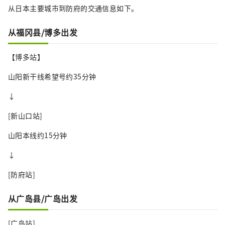
从日本主要城市到防府的交通信息如下。
的，是作为东大寺重建和宗教活动据点
的七座寺庙之一。 。

从福冈县/博多出发
寺院内种植了80种约4000株绣球花，被
誉为“绣球寺”，秋天的红叶也风景如
【博多站】
画。
山阳新干线希望号约35分钟
↓
[新山口站]
山阳本线约15分钟
↓
[防府站]
从广岛县/广岛出发
[广岛站]