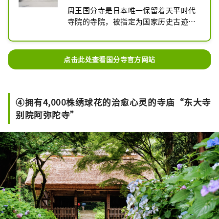
周王国分寺是日本唯一保留着天平时代
寺院的寺院，被指定为国家历史古迹
“周王国分寺旧院”。 周王国分寺拥有
重要文化财产近藤寺等 100 多座寺庙。
药师如来、日光、月光菩萨坐像，四大
点击此处查看国分寺官方网站
天王立像，现存佛像、绘画200幅、文
献1500份、经书8500部。
④拥有4,000株绣球花的治愈心灵的寺庙“东大寺
别院阿弥陀寺”