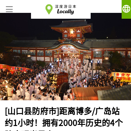
language
[山口县防府市]距离博多/广岛站
约1小时！拥有2000年历史的4个