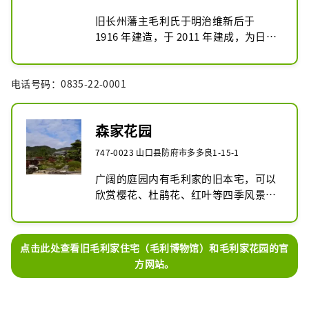
旧长州藩主毛利氏于明治维新后于 
1916 年建造，于 2011 年建成，为日式
书院式建筑，继承了大名住宅的风格。
江户时代。

电话号码：0835-22-0001
2002年被指定为国家重要文化财产。目
前，前森氏主宅的一部分作为森博物馆
向公众开放，里面保存着约2万件森氏
森家花园
继承的物品。
747-0023 山口县防府市多多良1-15-1
广阔的庭园内有毛利家的旧本宅，可以
欣赏樱花、杜鹃花、红叶等四季风景。
凭借防府市和濑户内海的风景，为整个
地方注入了现代活力，并于1996年被指
定为国家风景名胜区。

点击此处查看旧毛利家住宅（毛利博物馆）和毛利家花园的官
尊重
方网站。