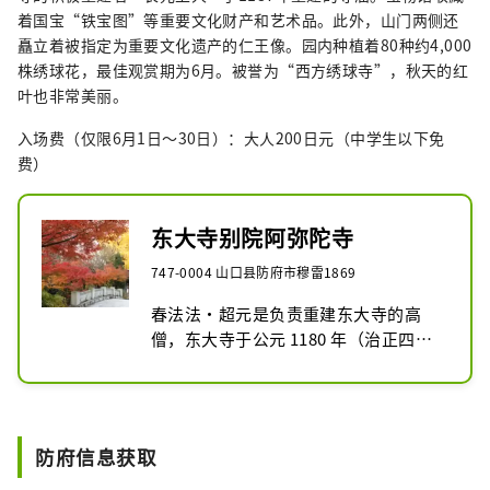
着国宝“铁宝图”等重要文化财产和艺术品。此外，山门两侧还
矗立着被指定为重要文化遗产的仁王像。园内种植着80种约4,000
株绣球花，最佳观赏期为6月。被誉为“西方绣球寺”，秋天的红
叶也非常美丽。
入场费（仅限6月1日～30日）：大人200日元（中学生以下免
费）
东大寺别院阿弥陀寺
747-0004 山口县防府市穆雷1869
春法法·超元是负责重建东大寺的高
僧，东大寺于公元 1180 年（治正四
年）被大火烧毁，他是公元 1186 年
（文治二年）所国的创始人。结果，他
搬到了锁国府所在的防府。

防府信息获取
阿弥陀寺是长元上人于1187年（文治3
年）为祈求后白河天皇现世平安而建造