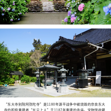
“东大寺别院阿弥陀寺”是1180年源平战争中被烧毁的奈良东大
寺的积极重建者“长元上人”于1187年重建的寺庙。宝物馆收藏