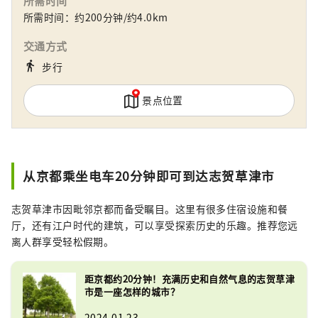
所需时间
所需时间：约200分钟/约4.0km
交通方式
directions_walk
步行
景点位置
从京都乘坐电车20分钟即可到达志贺草津市
志贺草津市因毗邻京都而备受瞩目。这里有很多住宿设施和餐
厅，还有江户时代的建筑，可以享受探索历史的乐趣。推荐您远
离人群享受轻松假期。
距京都约20分钟！充满历史和自然气息的志贺草津
市是一座怎样的城市？
2024.01.23