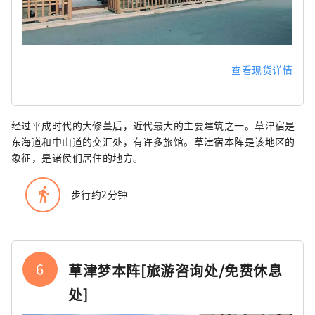
查看现货详情
经过平成时代的大修葺后，近代最大的主要建筑之一。草津宿是
东海道和中山道的交汇处，有许多旅馆。草津宿本阵是该地区的
象征，是诸侯们居住的地方。
directions_walk
步行约2分钟
6
草津梦本阵[旅游咨询处/免费休息
处]