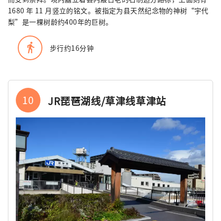
1680 年 11 月竖立的铭文。被指定为县天然纪念物的神树“宇代
梨”是一棵树龄约400年的巨树。
directions_walk
步行约16分钟
10
JR琵琶湖线/草津线草津站