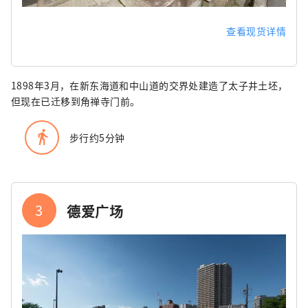
查看现货详情
1898年3月，在新东海道和中山道的交界处建造了太子井土坯，
但现在已迁移到角禅寺门前。
directions_walk
步行约5分钟
3
德爱广场