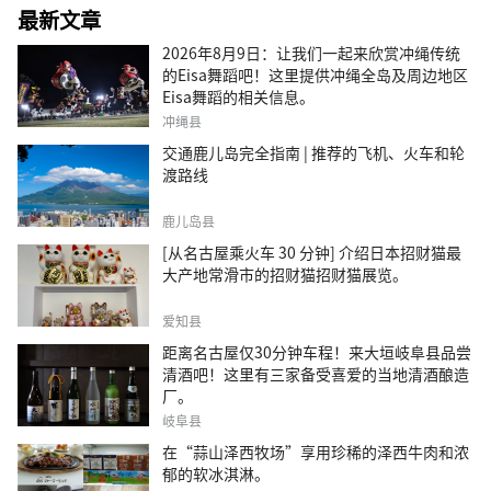
最新文章
2026年8月9日：让我们一起来欣赏冲绳传统
的Eisa舞蹈吧！这里提供冲绳全岛及周边地区
Eisa舞蹈的相关信息。
冲绳县
交通鹿儿岛完全指南 | 推荐的飞机、火车和轮
渡路线
鹿儿岛县
[从名古屋乘火车 30 分钟] 介绍日本招财猫最
大产地常滑市的招财猫招财猫展览。
爱知县
距离名古屋仅30分钟车程！来大垣岐阜县品尝
清酒吧！这里有三家备受喜爱的当地清酒酿造
厂。
岐阜县
在“蒜山泽西牧场”享用珍稀的泽西牛肉和浓
郁的软冰淇淋。