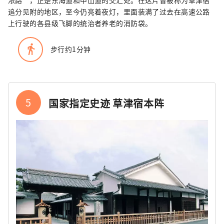
追分见附的地区，至今仍亮着夜灯，里面装满了过去在高速公路
上行驶的各县级飞脚的统治者养老的消防袋。
directions_walk
步行约1分钟
5
国家指定史迹 草津宿本阵