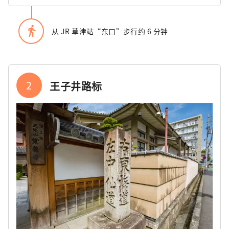
directions_walk
从 JR 草津站“东口”步行约 6 分钟
2
王子井路标