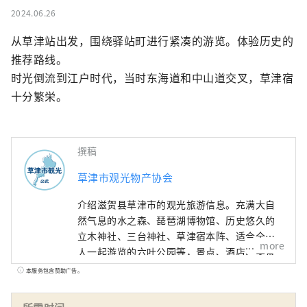
2024.06.26
从草津站出发，围绕驿站町进行紧凑的游览。体验历史的
推荐路线。

时光倒流到江户时代，当时东海道和中山道交叉，草津宿
十分繁栄。
撰稿
草津市观光物产协会
介绍滋贺县草津市的观光旅游信息。充满大自
然气息的水之森、琵琶湖博物馆、历史悠久的
立木神社、三台神社、草津宿本阵、适合全家
more
人一起游览的六叶公园等，景点、酒店、美食
等信息丰富。可以享受。
本服务包含赞助广告。