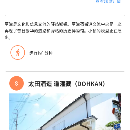
查看现货详情
草津是文化和信息交流的驿站城镇。草津宿街道交流中央是一座
再现了昔日繁华的道路和驿站的历史博物馆。小镇的模型正在展
出。
directions_walk
步行约1分钟
8
太田酒造 道灌藏（DOHKAN）