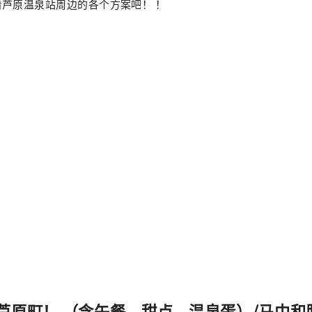
芦原温泉站周边的各个方案吧！ ！
芦原町！ （含午餐、甜点、温泉蛋）/马中和