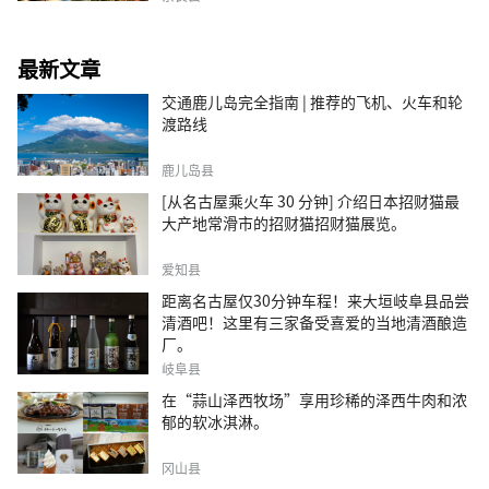
最新文章
交通鹿儿岛完全指南 | 推荐的飞机、火车和轮
渡路线
鹿儿岛县
[从名古屋乘火车 30 分钟] 介绍日本招财猫最
大产地常滑市的招财猫招财猫展览。
爱知县
距离名古屋仅30分钟车程！来大垣岐阜县品尝
清酒吧！这里有三家备受喜爱的当地清酒酿造
厂。
岐阜县
在“蒜山泽西牧场”享用珍稀的泽西牛肉和浓
郁的软冰淇淋。
冈山县