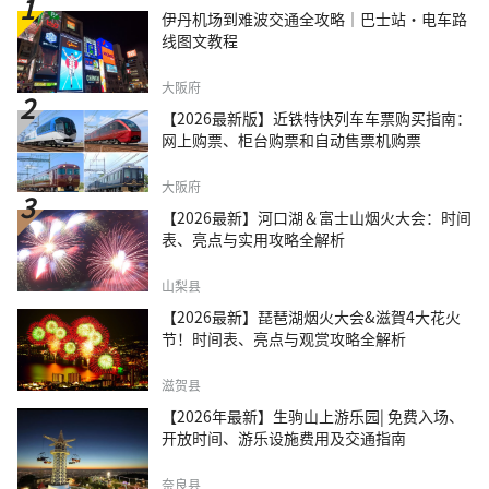
伊丹机场到难波交通全攻略｜巴士站・电车路
线图文教程
大阪府
【2026最新版】近铁特快列车车票购买指南：
网上购票、柜台购票和自动售票机购票
大阪府
【2026最新】河口湖＆富士山烟火大会：时间
表、亮点与实用攻略全解析
山梨县
【2026最新】琵琶湖烟火大会&滋賀4大花火
节！时间表、亮点与观赏攻略全解析
滋贺县
【2026年最新】生驹山上游乐园| 免费入场、
开放时间、游乐设施费用及交通指南
奈良县