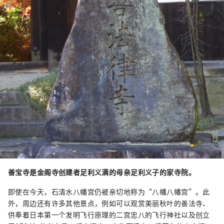
善宝寺是金阁寺创建者足利义满的母亲足利义子的家寺院。
即使在今天，石清水八幡宫仍被亲切地称为“八幡八幡宫”。此
外，周边还有许多其他景点，例如可以观赏美丽秋叶的善法寺、
供奉着日本第一个发明飞行原理的二宫忠八的飞行神社以及创立