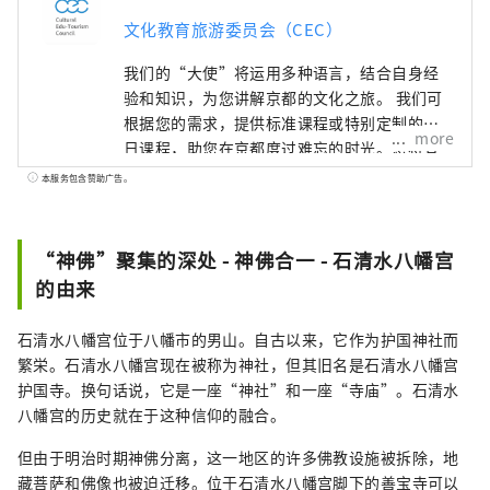
文化教育旅游委员会（CEC）
我们的“大使”将运用多种语言，结合自身经
验和知识，为您讲解京都的文化之旅。 我们可
根据您的需求，提供标准课程或特别定制的一
more
日课程，助您在京都度过难忘的时光。您将有
机会了解和体验神社、寺庙、园林、现代建
本服务包含赞助广告。
筑、饮食文化、传统表演艺术等，并结识当地
居民，留下美好的回忆。 除了导览游，我们还
提供各种特别体验，从利用独特场地举办的活
“神佛”聚集的深处 - 神佛合一 - 石清水八幡宫
动，到让您充分体验四季京都文化的方案。
的由来
石清水八幡宫位于八幡市的男山。自古以来，它作为护国神社而
繁栄。石清水八幡宫现在被称为神社，但其旧名是石清水八幡宫
护国寺。换句话说，它是一座“神社”和一座“寺庙”。石清水
八幡宫的历史就在于这种信仰的融合。
但由于明治时期神佛分离，这一地区的许多佛教设施被拆除，地
藏菩萨和佛像也被迫迁移。位于石清水八幡宫脚下的善宝寺可以