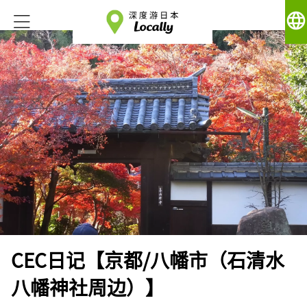
language
CEC日记【京都/八幡市（石清水
八幡神社周边）】