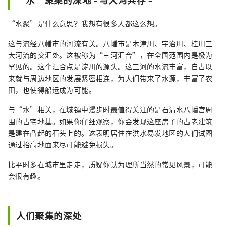
“水聚”是什么意思？我想有很多人都这么想。
这与流经八幡市的河流有关。八幡市是木津川、宇治川、桂川三
大河流的交汇处。这被称为“三河汇合”，在全国范围内是极为
罕见的。这个汇合点是淀川的源头。这三河的水流丰富，自古以
来就与周边地区的发展紧密相连，为人们带来了水源，丰富了农
田，也使得船运成为可能。
与“水”相关，在城镇中漫步时最值得关注的是石清水八幡宫周
围的古宅地基。如果你仔细观察，你会发现这座房子的古老建筑
是建在凸起的石头上的。这表明居住在洪水易发地区的人们试图
通过抬高地面来尽可能避免损失。
比平时多在城市里走走，质疑你认为理所当然的常见风景，可能
会很有趣。
人们聚集的深处