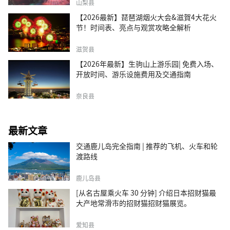
山梨县
【2026最新】琵琶湖烟火大会&滋賀4大花火
节！时间表、亮点与观赏攻略全解析
滋贺县
【2026年最新】生驹山上游乐园| 免费入场、
开放时间、游乐设施费用及交通指南
奈良县
最新文章
交通鹿儿岛完全指南 | 推荐的飞机、火车和轮
渡路线
鹿儿岛县
[从名古屋乘火车 30 分钟] 介绍日本招财猫最
大产地常滑市的招财猫招财猫展览。
爱知县