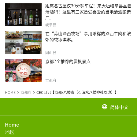
距离名古屋仅30分钟车程！来大垣岐阜县品尝
清酒吧！这里有三家备受喜爱的当地清酒酿造
厂。
岐阜县
在“蒜山泽西牧场”享用珍稀的泽西牛肉和浓
郁的软冰淇淋。
冈山县
京都7个推荐的赏枫景点
京都府
HOME
京都府
CEC日记【京都/八幡市（石清水八幡神社周边）】
简体中文
language
Home
地区