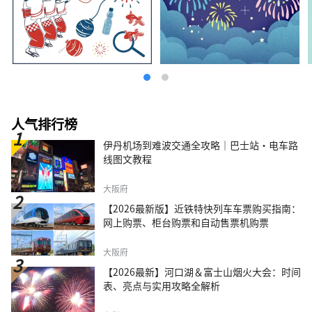
人气排行榜
伊丹机场到难波交通全攻略｜巴士站・电车路
线图文教程
大阪府
【2026最新版】近铁特快列车车票购买指南：
网上购票、柜台购票和自动售票机购票
大阪府
【2026最新】河口湖＆富士山烟火大会：时间
表、亮点与实用攻略全解析