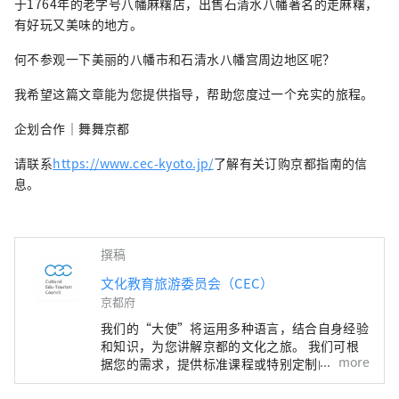
于1764年的老字号八幡麻糬店，出售石清水八幡著名的走麻糬，
有好玩又美味的地方。
何不参观一下美丽的八幡市和石清水八幡宫周边地区呢？
我希望这篇文章能为您提供指导，帮助您度过一个充实的旅程。
企划合作｜舞舞京都
请联系
https://www.cec-kyoto.jp/
了解有关订购京都指南的信
息。
撰稿
文化教育旅游委员会（CEC）
京都府
我们的“大使”将运用多种语言，结合自身经验
和知识，为您讲解京都的文化之旅。 我们可根
more
据您的需求，提供标准课程或特别定制的一日课
程，助您在京都度过难忘的时光。您将有机会了
解和体验神社、寺庙、园林、现代建筑、饮食文