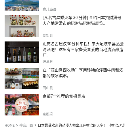
鹿儿岛县
[从名古屋乘火车 30 分钟] 介绍日本招财猫最
大产地常滑市的招财猫招财猫展览。
爱知县
距离名古屋仅30分钟车程！来大垣岐阜县品尝
清酒吧！这里有三家备受喜爱的当地清酒酿造
厂。
岐阜县
在“蒜山泽西牧场”享用珍稀的泽西牛肉和浓
郁的软冰淇淋。
冈山县
京都7个推荐的赏枫景点
京都府
HOME
神奈川县
日本最受欢迎的动漫人物出现在横滨的天空！ 《横滨/八景岛海