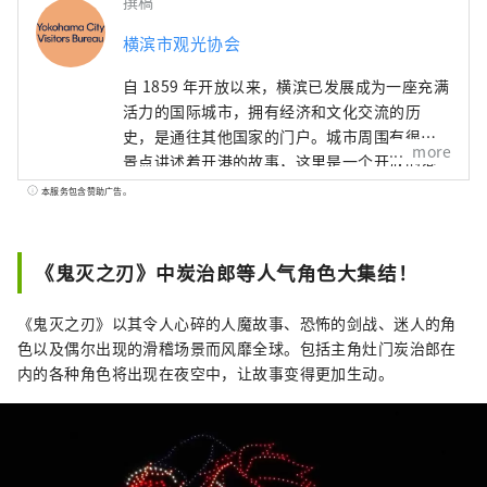
撰稿
横滨市观光协会
自 1859 年开放以来，横滨已发展成为一座充满
活力的国际城市，拥有经济和文化交流的历
史，是通往其他国家的门户。城市周围有很多
more
景点讲述着开港的故事，这里是一个开放的港
口城镇，至今仍有许多外国客船来来往往。它
本服务包含赞助广告。
也是一个以港未来21地区为中心不断变化和发
展的城市，该地区正在为全球企业提供最先进
的体验设施和研发基地。欢迎来到这座令人兴
《鬼灭之刃》中炭治郎等人气角色大集结！
奋的城市，它融合了精致的城市滨水区和田园
诗般的绿色郊区的魅力！
《鬼灭之刃》以其令人心碎的人魔故事、恐怖的剑战、迷人的角
色以及偶尔出现的滑稽场景而风靡全球。包括主角灶门炭治郎在
内的各种角色将出现在夜空中，让故事变得更加生动。