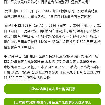
日）平安夜最终公演将举行烟花合作特别表演还有无人机！
[营业时间] 16:00 开门 / 17:00 开始 ※根据时间，会放映奥特曼、
新世纪福音战士、鬼灭之刃。 *具体时刻表请查看官方网站。
[价格] ◆12月23日（周六）、29日（周五）、30日（周六）、31
日（周日）・定期公演门票 活动广场观赏门票 4,300日元 木板路
观赏门票 6,300日元 ・包括水族馆和景点 一切都可以玩！横滨八
景岛海岛乐园套票仅限 14:00 ～ 活动广场观赏券 7,300 日元 木板
路观赏券 9,300 日元
◆12月24日（星期日）圣诞节特别公演/定期公演门票 活动广场
特别公演观赏票 6,500日元 木板路 特别公演观赏票 8,500日元 -
水族馆和景点无限畅玩！本活动仅限14:00～横滨八景岛海岛乐园
套票 活动广场特别公演观赏券 9,500 日元 木板路特别公演观赏券
11,500 日元 ※所列价格均含税
[Klook客路] 点击此处购买门票
[日本官方网站]横滨/八景岛海洋乐园的STARDANCE