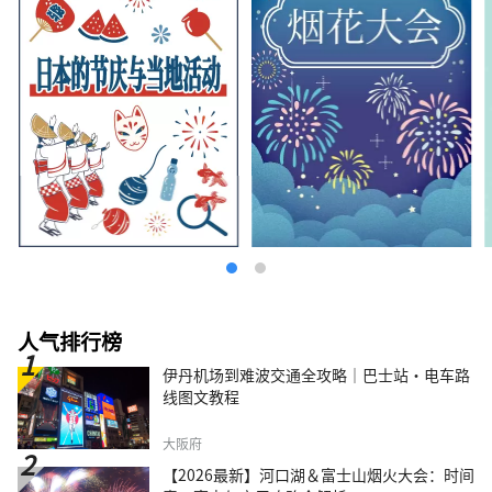
人气排行榜
伊丹机场到难波交通全攻略｜巴士站・电车路
线图文教程
大阪府
【2026最新】河口湖＆富士山烟火大会：时间