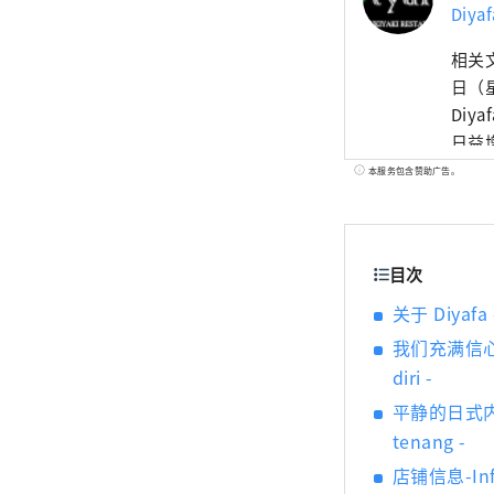
Diy
相关文章：h
日（
Diyafa餐厅即将开
日益增
说，
本服务包含赞助广告。
游客提供安
以最高水
阜、滋贺
目次
清真
（小
关于 Diyafa -
冲泡抹茶，让您
我们充满信心地提供
食材到
diri -
周到的服务 Diyafa 的装潢营造出浓
平静的日式内饰和
人物
tenang -
享受日式氛围。 除了美食和
到我们的款待。 清真寿喜烧餐厅 Di
店铺信息-Info