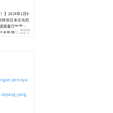
时体验日本文化的
more
为来自穆斯林国家的
式料理，从八寸
，我们会为您现场
gan percaya
Jepang yang
鞋后，您可以尽情