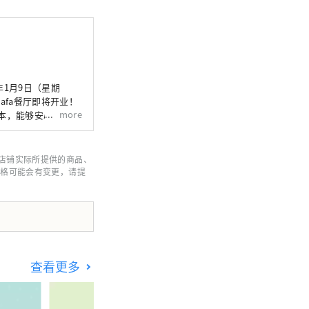
afa餐厅即将开业！
more
店铺实际所提供的商品、
价格可能会有变更，请提
小食拼盘）、烤鱼到
体验日本文化。
穆斯林顾客打造舒适的
合外国客人。脱鞋
查看更多
站（预