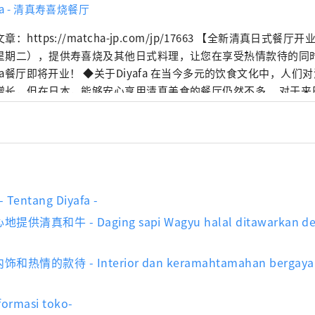
afa - 清真寿喜烧餐厅
ttps://matcha-jp.com/jp/17663 【全新清真日式餐厅开业！】2024年1月9
星期二），提供寿喜烧及其他日式料理，让您在享受热情款待的同
业！ ◆关于Diyafa 在当今多元的饮食文化中，人们对清真餐厅的需求
长，但在日本，能够安心享用清真美食的餐厅仍然不多。 对于来日本旅游的游客来
美食是最重要的乐趣之一。我们开设“Diyafa”的初衷，是希望
心享用美味日式料理的体验。 Diyafa在阿拉伯语中意为“热情款待”。我们将
准的“热情款待”服务每一位顾客。 ◆我们引以为豪的清真和牛 北海道、岐
、兵库、德岛和宫崎是著名的清真和牛产区。 在我们的餐厅，您不仅可以品尝到
和牛寿喜烧，我们还提供日式套餐。套餐菜单精选了一系列传统日
食拼盘）、烤鱼到天妇罗、寿喜烧和甜点，应有尽有。用餐结束时
 Tentang Diyafa -
体验日本文化。 Diyafa 致力于在各个方面都符合清真标准，从调味料、
清真和牛 - Daging sapi Wagyu halal ditawarkan den
烹饪方法，力求为穆斯林顾客打造舒适的日式美食之旅。 ◆宁静的日式装潢和热情
郁的日式传统美学氛围。墙上装饰着浮世绘风景画和
热情的款待 - Interior dan keramahtamahan bergaya 
肖像，榻榻米房间设有舒适的下沉式座椅，非常适合外国客人。脱
装潢，我们每天都致力于提供热情周到的服务，让您由衷感受
yafa * 地址：东京都港区芝2-18-4 NO大厦2楼 * 营业
rmasi toko-