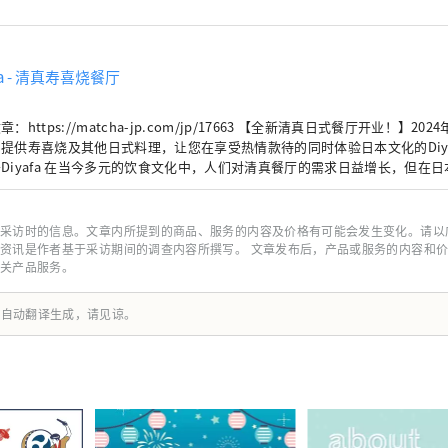
afa - 清真寿喜烧餐厅
ps://matcha-jp.com/jp/17663 【全新清真日式餐厅开业！】2024年1月9日（星期
提供寿喜烧及其他日式料理，让您在享受热情款待的同时体验日本文化的Diy
人们对清真餐厅的需求日益增长，但在日本，能够安心享用清
对于来日本旅游的游客来说，美食是最重要的乐趣之一。我们开设“Diyafa”
是希望为来自穆斯林国家的游客提供安心享用美味日式料理的体验。 Diyafa在阿拉伯语中意为
待”。我们将以最高水准的“热情款待”服务每一位顾客。 ◆我们引以为豪的清真和牛 北海
采访时的信息。文章内所提到的商品、服务的内容及价格有可能会发生变化。请以
、滋贺、兵库、德岛和宫崎是著名的清真和牛产区。 在我们的餐厅，您不仅可以品尝到清真和
资讯是作者基于采访期间的调查内容所撰写。 文章发布后，产品或服务的内容和
喜烧，我们还提供日式套餐。套餐菜单精选了一系列传统日式料理，从八寸（
关产品服务。
罗、寿喜烧和甜点，应有尽有。用餐结束时，我们会为您现场冲泡抹茶，让您
afa 致力于在各个方面都符合清真标准，从调味料、食材到烹饪方法，力求为
由自动翻译生成，请见谅。
到的服务 Diyafa 的装潢营造出浓郁的日式传统美学氛围。
装饰着浮世绘风景画和人物肖像，榻榻米房间设有舒适的下沉式座椅，非常适
日式氛围。 除了美食和装潢，我们每天都致力于提供热情周到的服务，让您由衷感
afa * 地址：东京都港区芝2-18-4 NO大厦2楼 * 营业时间：周一
餐 11:30-15:00，晚餐 17:00-22:00 / 周六、周日及节假日 晚餐 17:00-22:00 * 网
订）：https://www.halal-diyafa.tokyo/ * 咨询：info@halal-diyafa.tokyo