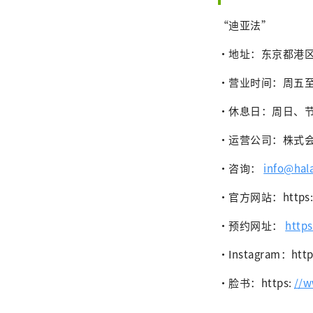
“迪亚法”
・地址：东京都港区芝
・营业时间：周五至周六 午
・休息日：周日、
・运营公司：株式会社
・咨询：
info@hala
・官方网站：https
・预约网址：
https
・Instagram：http
・脸书：https:
//w