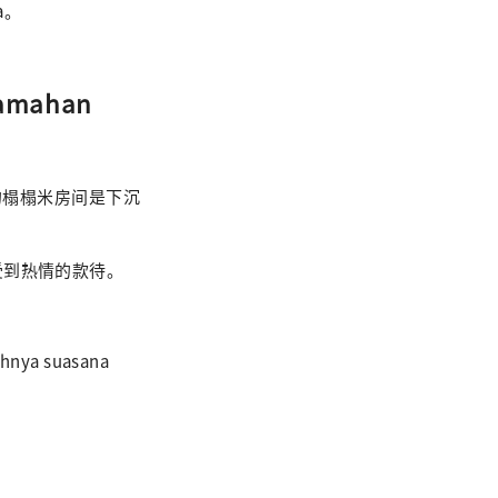
da。
amahan
的榻榻米房间是下沉
受到热情的款待。
uhnya suasana