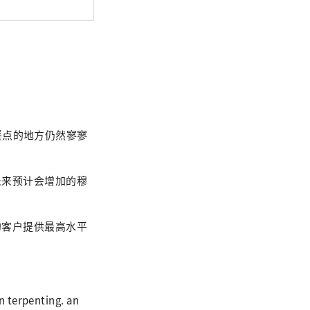
日及节假日 晚餐
餐点的地方仍然寥寥
未来预计会增加的穆
的客户提供最高水平
 terpenting. an