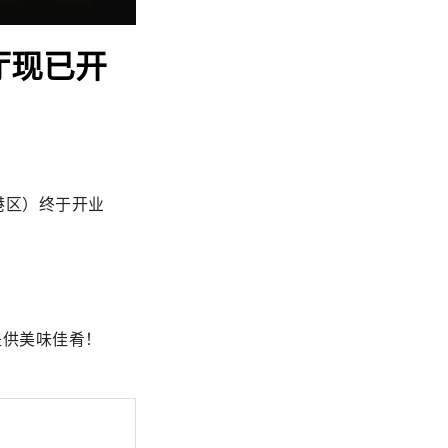
厅现已开
都港区）终于开业
穆斯林提供美味佳肴！