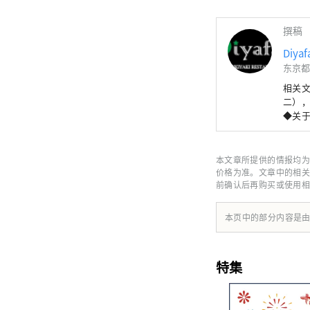
撰稿
Diy
东京都
相关文章：htt
二），
◆关于Diyafa 在当今多元的饮食文化中，
真美食的餐厅仍然不多。 
的初衷，
“热情款
本文章所提供的情报均为
道、岐阜
价格为准。文章中的相关
牛寿
前确认后再购买或使用相
天妇
Diy
本页中的部分内容是
日式美食之旅。 ◆宁静的日式装潢和热情周
墙上
后，您可以尽情享受
特集
受到我们的款待。 清真寿喜烧餐厅 Diy
至周五 午