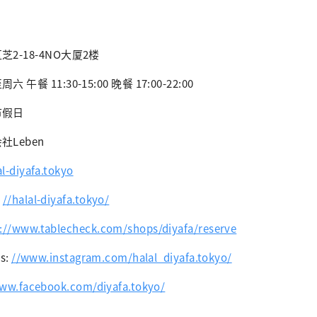
2-18-4NO大厦2楼
餐 11:30-15:00 晚餐 17:00-22:00
节假日
Leben
l-diyafa.tokyo
:
//halal-diyafa.tokyo/
://www.tablecheck.com/shops/diyafa/reserve
s:
//www.instagram.com/halal_diyafa.tokyo/
ww.facebook.com/diyafa.tokyo/