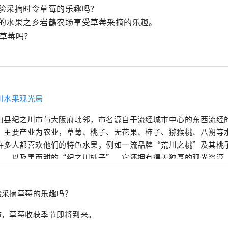
验采摘时令草莓的乐趣吗？

的水果之乡岩鶴农场享受草莓采摘的乐趣。

种草莓吗？
川水果观光局
山县纪之川市与大阪府毗邻，市名源自于流经城市中心的东西流经
。主要产业为农业，草莓、桃子、无花果、柿子、猕猴桃、八朔等
许多人都喜欢他们的特色水果，例如一流品牌“荒川之桃”及其桃
”，以及黑而甜的“纪之川柿子”。它还拥有得天独厚的观光资源
伞着陆点之一和世界上最著名的猫站长的家乡贵志站。 纪之川水果
产之外，还销售水果采摘体验等旅游产品。请随时与我们联系。
验采摘草莓的乐趣吗？
市，草莓收获季节即将到来。