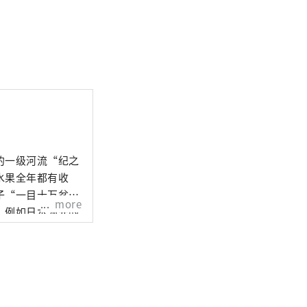
的一级河流“纪之
水果全年都有收
子“一目十万盆桃
more
，例如日本领先的
观光局除了销售水