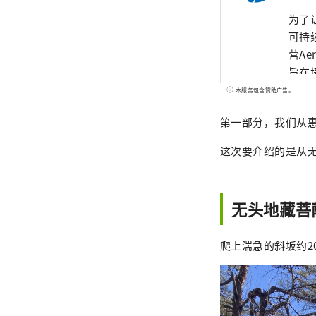
为了让
可持
营A
旨在
本服务包含赞助广告。
第一部分，我们从
这次要介绍的是从
无头地藏菩
爬上湍急的斜坂约2