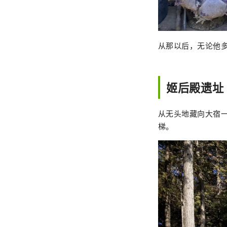
从那以后，无论他
姬后殿遗址
从无头地藏向大宿
梯。