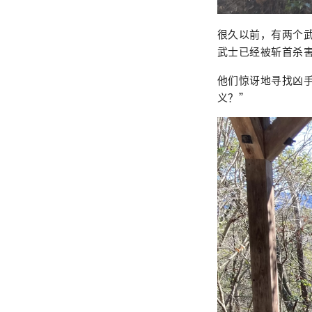
很久以前，有两个
武士已经被斩首杀害
他们惊讶地寻找凶
义？”