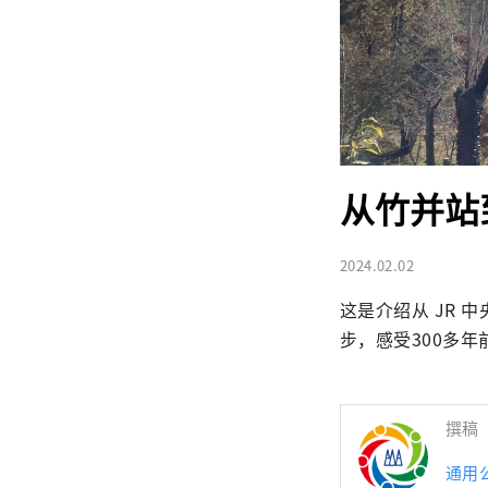
从竹并站到
2024.02.02
这是介绍从 JR 
步，感受300多
撰稿
通用公