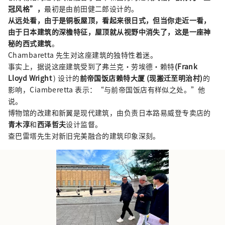
冠风格”，
最初是由前田健二郎设计的。
从远处看，由于是铜板屋顶，看起来很日式，但当你走近一看，
由于日本建筑的深檐特征，屋顶就从视野中消失了，这是一座神
秘的西式建筑
。
Chambaretta 先生对这座建筑的独特性着迷。
事实上，据说这座建筑受到了弗兰克·劳埃德·赖特
(Frank
Lloyd Wright
) 设计的
前帝国饭店赖特大厦 (现搬迁至明治村)
的
影响，Ciamberetta 表示：“与前帝国饭店有样似之处。”他
说。
博物馆的改建和新翼是现代建筑，由负责日本路易威登专卖店的
青木淳
和
西泽哲夫
设计监督。
查巴雷塔先生对新旧完美融合的建筑印象深刻。