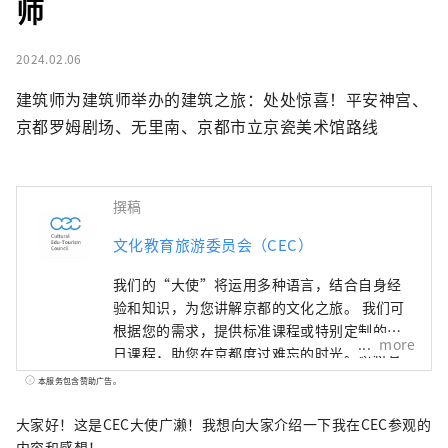
师
2024.02.06
建筑师为建筑师举办的建筑之旅：处处惊喜！平安神宫、
京都罗姆剧场、无里南、京都市立京瓷美术馆路线
撰稿
文化教育旅游委员会（CEC）
我们的“大使”将运用多种语言，结合自身经
验和知识，为您讲解京都的文化之旅。 我们可
根据您的需求，提供标准课程或特别定制的一
more
日课程，助您在京都度过难忘的时光。您将有
机会了解和体验神社、寺庙、园林、现代建
本服务包含赞助广告。
筑、饮食文化、传统表演艺术等，并结识当地
居民，留下美好的回忆。 除了导览游，我们还
大家好！这是CEC大使广濑！我想向大家介绍一下我在CEC参观的
提供各种特别体验，从利用独特场地举办的活
内容和感想！