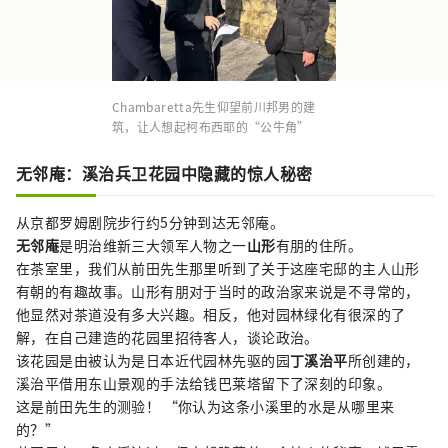
Chambaretta先生仰望前川邦男的建
筑，让人想起柯布西耶的“公牛角”
无邻庵：溪治兵卫花园中隐藏的惊人秘密
从京都罗姆剧院步行约5分钟到达无邻庵。
无邻庵
是明治维新三大领军人物之一
山形
有朋的住所。
在茶室里，我们从前田先生那里听到了关于这座宅邸的主人山形
有朝的有趣故事。山形有朋对于当时的政治家来说是不寻常的，
他显然对茶道没有多大兴趣。相反，他对园林绿化有很深的了
解，在自己建造的花园里招待客人，谈论政治。
该花园是由被认为是日本近代园林先驱的园
丁溪治平
所创建的，
溪治平借用东山景观的手法给钱巴莱塔留下了深刻的印象。
这是前田先生的测验！ “你认为这条小溪里的水是从哪里来
的？”