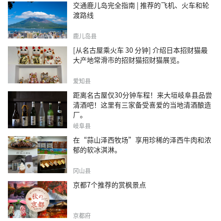
交通鹿儿岛完全指南 | 推荐的飞机、火车和轮
渡路线
鹿儿岛县
[从名古屋乘火车 30 分钟] 介绍日本招财猫最
大产地常滑市的招财猫招财猫展览。
爱知县
距离名古屋仅30分钟车程！来大垣岐阜县品尝
清酒吧！这里有三家备受喜爱的当地清酒酿造
厂。
岐阜县
在“蒜山泽西牧场”享用珍稀的泽西牛肉和浓
郁的软冰淇淋。
冈山县
京都7个推荐的赏枫景点
京都府