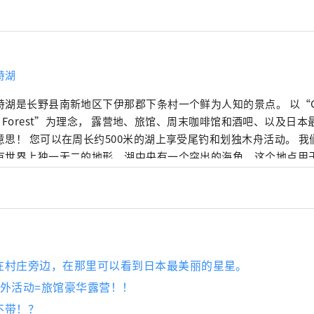
特湖
特湖是长野县南新地区下伊那郡下条村一个鲜为人知的景点。 以“Chil
rty Forest”为理念， 露营地、旅馆、周末咖啡馆和酒吧、以及日
意思！ 您可以在周长约500米的湖上享受尾钓和划独木舟活动。 
有世界上独一无二的地形，湖中央有一个突出的海角，这个地点用
另外，在观景台区域，还可以轻松看到日出。 拜访偏远岛屿上供奉
人一种神圣的感觉。 由于邻村正在宣传可以看到日本第一颗星星的地区，
新月的夜晚，你可以看到美丽的星空。
在村庄旁边，在那里可以看到日本最美丽的星星。
户外活动=旅馆豪华露营！！
不带！？