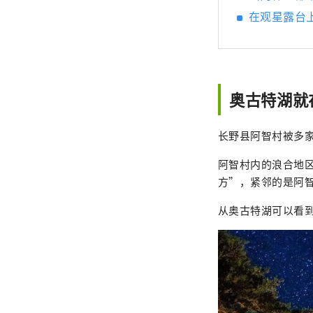
在观星露台上放
奥古特湖就
长野县阿智村被多
阿智村内的浪合地
方”，紧邻的是阿
从奥古特湖可以看