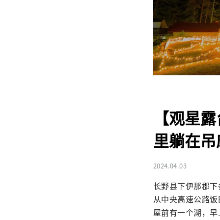
【观星露
里躺在吊
2024.04.03
长野县下伊那郡下条
从中央高速公路饭田
屋前有一个湖，早