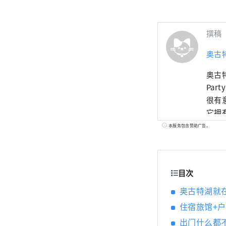
撰稿
奥古
奥古
Pa
很有
它拥
和花园婚礼等活动。 
本服务包含赞助广告。
的水神，会给
在有
目次
奥古特湖就
住宿旅馆+
出门什么都