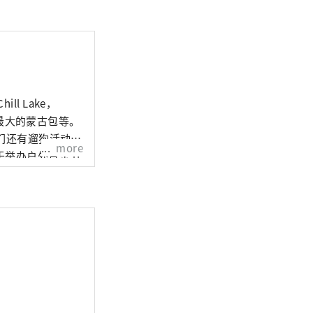
l Lake，
本最大的蒙古包等。
我们还有遛狗活动。
more
于举办户外音乐节