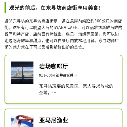
欣赏各种风景，享受游船的乐趣。船上
观光的前后，在东寻坊商店街享用美食！
导游提供的信息也很有趣，很受欢迎。

紧邻东寻坊的东寻坊商店街是一条在悬崖前绵延约300公尺的商店
“波浪岩”是一系列形状像从海岸拍来
街。这里有可以眺望大海的IWABA CAFE、可以品嚐到新鲜海鲜的
的汹涌海浪的岩石。“蜜巢岩”从船上
餐厅和特产店，店前面有烤鱿鱼、扇贝、海螺等菜餚。您可以边
抬头看就像一个大蜂窝。有许多景点，
走边吃海鲜串和甜点，也可以在餐厅内放松地用餐。东寻坊商店
例如壮观的柱状节理悬崖峭壁、代表东
街的魅力就在于可以品嚐到新鲜出炉的美食。
寻坊的“大池”，以及只有在船上才能
看到的、看起来像一只伸出爪子坐着的
雄狮的秘密地点“狮子岩”。
岩场咖啡厅
913-0064 福井县坂井市
东寻坊玩耍的风景区。恋人寻求放松的
圣地。

福井县三国町距离福井县东寻坊岩石区
最近的一家现代咖啡馆。宽敞的内部设
有桌椅和一个小型凸起区域。从这里欣
赏日本海的日落景色非常壮观。
亚马尼渔业