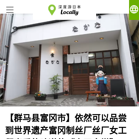
language
【群马县富冈市】依然可以品尝
到世界遗产富冈制丝厂丝厂女工