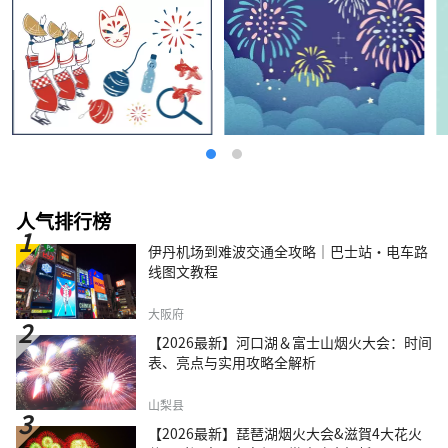
人气排行榜
伊丹机场到难波交通全攻略｜巴士站・电车路
线图文教程
大阪府
【2026最新】河口湖＆富士山烟火大会：时间
表、亮点与实用攻略全解析
山梨县
【2026最新】琵琶湖烟火大会&滋賀4大花火