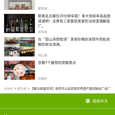
爱知县
距离名古屋仅30分钟车程！来大垣岐阜县品尝
清酒吧！这里有三家备受喜爱的当地清酒酿造
厂。
岐阜县
在“蒜山泽西牧场”享用珍稀的泽西牛肉和浓
郁的软冰淇淋。
冈山县
京都7个推荐的赏枫景点
京都府
HOME
群马县
【群马县富冈市】依然可以品尝到世界遗产富冈制丝厂丝厂女
简体中文
language