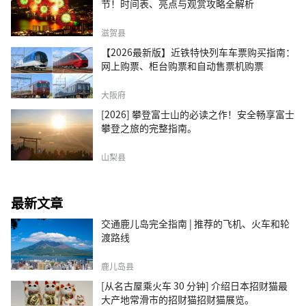
节！时间表、亮点与观赏攻略全解析
滋贺县
【2026最新版】近铁特快列车车票购买指南：
网上购票、柜台购票和自动售票机购票
大阪府
[2026] 攀登富士山的必读之作！安全畅享富士
攀登之旅的完整指南。
山梨县
最新文章
交通鹿儿岛完全指南 | 推荐的飞机、火车和轮
渡路线
鹿儿岛县
[从名古屋乘火车 30 分钟] 介绍日本招财猫最
大产地常滑市的招财猫招财猫展览。