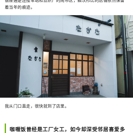
银座通是连接车站和丝织厂的闹市区，鳞次栉比的店铺依然保留
着当年的痕迹。
我从门口直走，很快就到了店里。
咖喱饭曾经是工厂女工，如今却深受邻居喜爱多