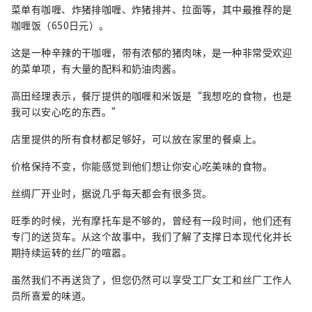
菜单有咖喱、炸猪排咖喱、炸猪排丼、拉面等，其中最推荐的是
咖喱饭（650日元）。
这是一种辛辣的干咖喱，带有浓郁的猪肉味，是一种非常受欢迎
的菜单项，有大量的配料和奶油肉酱。
高田经理表示，餐厅提供的咖喱和米饭是“我想吃的食物，也是
我可以安心吃的东西。”
店里提供的所有食材都足够好，可以放在家里的餐桌上。
价格保持不变，你能感觉到他们想让你安心吃美味的食物。
丝绸厂开业时，据说几乎每天都会有很多货。
旺季的时候，光有摩托车是不够的，曾经有一段时间，他们还有
专门的送货车。从这个故事中，我们了解了支撑日本现代化并长
期持续运转的丝厂的喧嚣。
虽然我们不再送货了，但您仍然可以享受工厂女工和丝厂工作人
员所喜爱的味道。