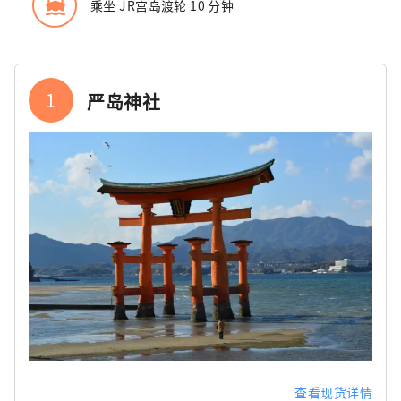
directions_boat
乘坐 JR宫岛渡轮 10 分钟
1
严岛神社
查看现货详情