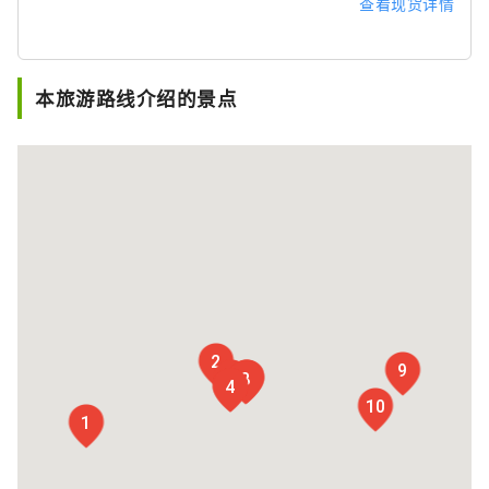
查看现货详情
本旅游路线介绍的景点
2
9
5
6
7
8
3
4
10
1