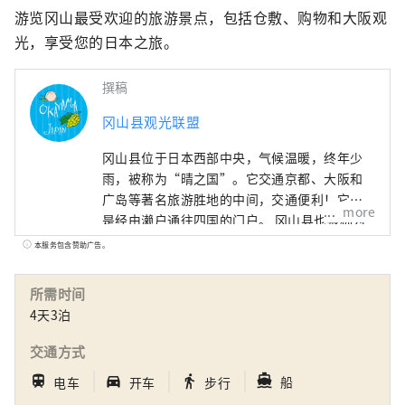
游览冈山最受欢迎的旅游景点，包括仓敷、购物和大阪观
光，享受您的日本之旅。
撰稿
冈山县观光联盟
冈山县位于日本西部中央，气候温暖，终年少
雨，被称为“晴之国”。它交通京都、大阪和
广岛等著名旅游胜地的中间，交通便利！它也
more
是经由濑户通往四国的门户。 冈山县也被称为
“水果冈山”，在濑户内温暖的气候下，阳光
本服务包含赞助广告。
照射的水果，无论甜度、香气还是风味，都是
最高品质的。 您可以品尝白桃、麝香葡萄、先
所需时间
锋葡萄等时令水果！ 冈山还拥有世界级的旅游
4天3泊
景点，包括冈山城、日本三大名园之一的冈山
后乐园以及拥有历史、文化和艺术的仓敷美观
交通方式
地区！
｜
｜
｜
directions_boat
train
directions_car_filled
directions_walk
船
电车
开车
步行