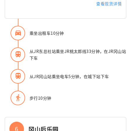
查看现货详情
directions_car_filled
乘坐出租车10分钟
从JR东总社站乘坐JR桃太郎线33分钟，在JR冈山站
train
下车
train
从JR冈山站乘坐电车5分钟，在城下站下车
directions_walk
步行10分钟
6
冈山后乐园