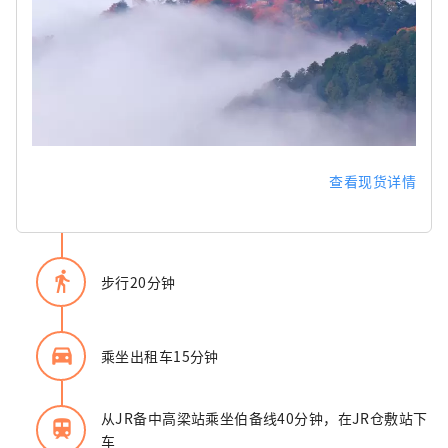
查看现货详情
directions_walk
步行20分钟
directions_car_filled
乘坐出租车15分钟
从JR备中高梁站乘坐伯备线40分钟，在JR仓敷站下
train
车