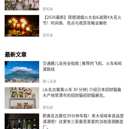
爱知县
【2026最新】琵琶湖烟火大会&滋賀4大花火
节！时间表、亮点与观赏攻略全解析
滋贺县
最新文章
交通鹿儿岛完全指南 | 推荐的飞机、火车和轮
渡路线
鹿儿岛县
[从名古屋乘火车 30 分钟] 介绍日本招财猫最
大产地常滑市的招财猫招财猫展览。
爱知县
距离名古屋仅30分钟车程！来大垣岐阜县品尝
清酒吧！这里有三家备受喜爱的当地清酒酿造
厂。