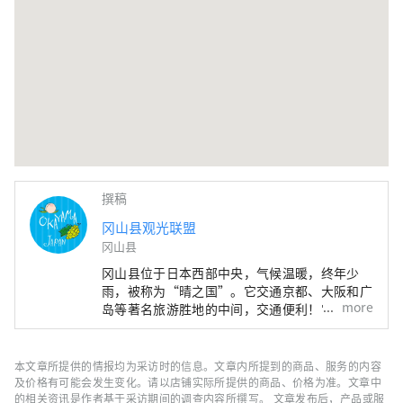
撰稿
冈山县观光联盟
冈山县
冈山县位于日本西部中央，气候温暖，终年少
雨，被称为“晴之国”。它交通京都、大阪和广
more
岛等著名旅游胜地的中间，交通便利！它也是经
由濑户通往四国的门户。 冈山县也被称为“水
果冈山”，在濑户内温暖的气候下，阳光照射的
水果，无论甜度、香气还是风味，都是最高品质
本文章所提供的情报均为采访时的信息。文章内所提到的商品、服务的内容
的。 您可以品尝白桃、麝香葡萄、先锋葡萄等
及价格有可能会发生变化。请以店铺实际所提供的商品、价格为准。文章中
时令水果！ 冈山还拥有世界级的旅游景点，包
的相关资讯是作者基于采访期间的调查内容所撰写。 文章发布后，产品或服