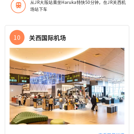
从JR大阪站乘坐Haruka特快50分钟，在JR关西机
train
场站下车
10
关西国际机场