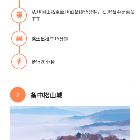
从JR冈山站乘坐JR伯备线55分钟，在JR备中高梁站
train
下车
directions_car_filled
乘坐出租车15分钟
directions_walk
步行20分钟
2
备中松山城