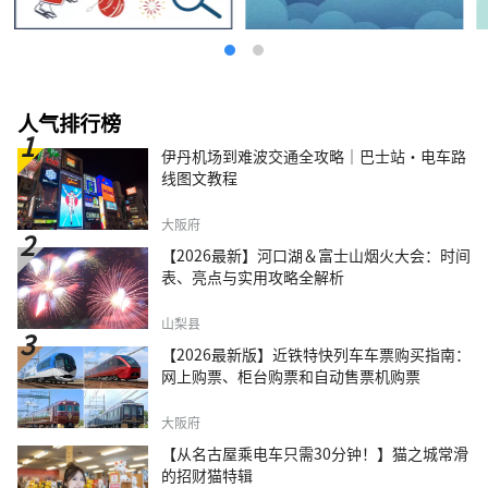
人气排行榜
伊丹机场到难波交通全攻略｜巴士站・电车路
线图文教程
大阪府
【2026最新】河口湖＆富士山烟火大会：时间
表、亮点与实用攻略全解析
山梨县
【2026最新版】近铁特快列车车票购买指南：
网上购票、柜台购票和自动售票机购票
大阪府
【从名古屋乘电车只需30分钟！】猫之城常滑
的招财猫特辑