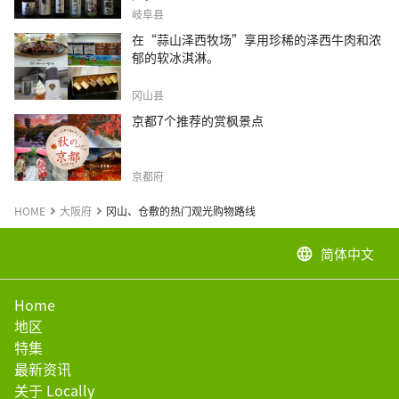
岐阜县
在“蒜山泽西牧场”享用珍稀的泽西牛肉和浓
郁的软冰淇淋。
冈山县
京都7个推荐的赏枫景点
京都府
HOME
大阪府
冈山、仓敷的热门观光购物路线
简体中文
language
Home
地区
特集
最新资讯
关于 Locally