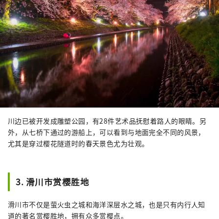
川边已被开发成雕塑公园，有28件艺术品抚慰着路人的眼睛。另
外，从七桥下通过的游船上，可以看到与地面完全不同的风景，
尤其是穿过樱花隧道时的春天景色尤为壮观。
3. 滑川市赏樱胜地
滑川市不仅是萤火虫之城和海洋深层水之城，也是只有内行人知
道的著名赏樱胜地，拥有众多赏樱点。