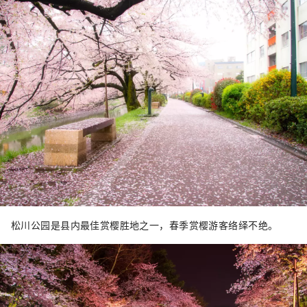
松川公园是县内最佳赏樱胜地之一，春季赏樱游客络绎不绝。