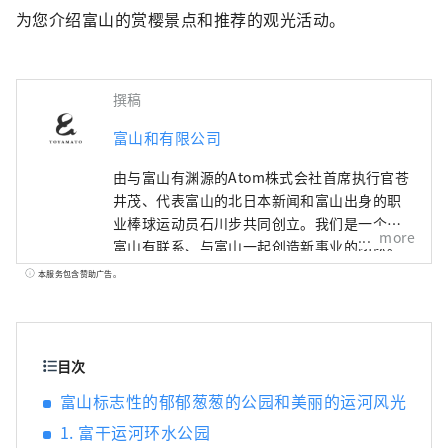
为您介绍富山的赏樱景点和推荐的观光活动。
撰稿
富山和有限公司
由与富山有渊源的Atom株式会社首席执行官苍
井茂、代表富山的北日本新闻和富山出身的职
业棒球运动员石川步共同创立。我们是一个与
more
富山有联系、与富山一起创造新事业的团队。
如果将“地区振兴”定义为利用日本各地区的
本服务包含赞助广告。
特点，遏制东京的过度集中，创造可持续发展
的社会，那么富山和所追求的“地区觉醒”则
完全不同。许多热爱富山的人们会重新发现富
山的魅力，为它感到自豪，并主动将它传播到
目次
世界各地，而不是由当地政府或政府主导。归
富山标志性的郁郁葱葱的公园和美丽的运河风光
根结底，主角是“人”，我相信多元化的人混
1. 富干运河环水公园
合在一起会增强富山的吸引力。