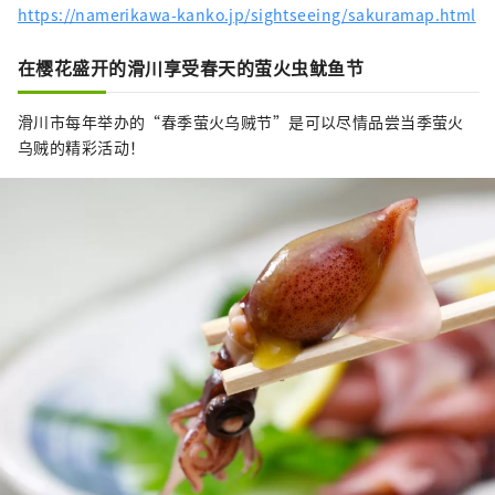
https://namerikawa-kanko.jp/sightseeing/sakuramap.html
在樱花盛开的滑川享受春天的萤火虫鱿鱼节
滑川市每年举办的“春季萤火乌贼节”是可以尽情品尝当季萤火
乌贼的精彩活动！