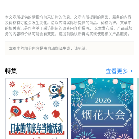
有联系、与富山一起创造新事业的团队。 如果
将“地区振兴”定义为利用日本各地区的特点，
遏制东京的过度集中，创造可持续发展的社会，
本文章所提供的情报均为采访时的信息。文章内所提到的商品、服务的内容
那么富山和所追求的“地区觉醒”则完全不同。
及价格有可能会发生变化。请以店铺实际所提供的商品、价格为准。文章中
许多热爱富山的人们会重新发现富山的魅力，为
的相关资讯是作者基于采访期间的调查内容所撰写。 文章发布后，产品或服
务的内容和价格可能会有变更，请提前确认后再购买或使用相关产品服务。
它感到自豪，并主动将它传播到世界各地，而不
是由当地政府或政府主导。归根结底，主角是
“人”，我相信多元化的人混合在一起会增强富
本页中的部分内容是由自动翻译生成，请见谅。
山的吸引力。
特集
查看更多