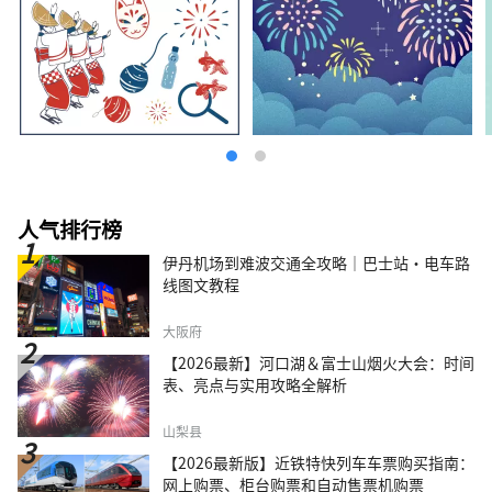
人气排行榜
伊丹机场到难波交通全攻略｜巴士站・电车路
线图文教程
大阪府
【2026最新】河口湖＆富士山烟火大会：时间
表、亮点与实用攻略全解析
山梨县
【2026最新版】近铁特快列车车票购买指南：
网上购票、柜台购票和自动售票机购票