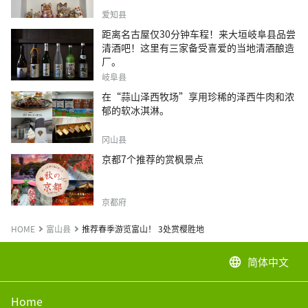
爱知县
距离名古屋仅30分钟车程！来大垣岐阜县品尝
清酒吧！这里有三家备受喜爱的当地清酒酿造
厂。
岐阜县
在“蒜山泽西牧场”享用珍稀的泽西牛肉和浓
郁的软冰淇淋。
冈山县
京都7个推荐的赏枫景点
京都府
HOME
富山县
推荐春季游览富山！ 3处赏樱胜地
简体中文
language
Home