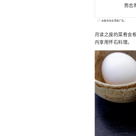
势志
本服务包含赞助广告。
月读之座的菜肴会
内享用怀石料理。