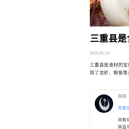
三重县是
2024.02.23
三重县是食材的宝库
除了龙虾、鲍鱼等
撰稿
月夜
共有
并且