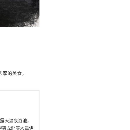
志摩的美食。
有露天温泉浴池，
伊势龙虾等大量伊