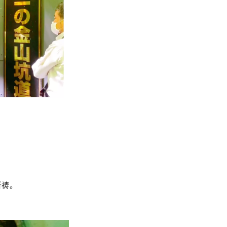
。
祈祷。