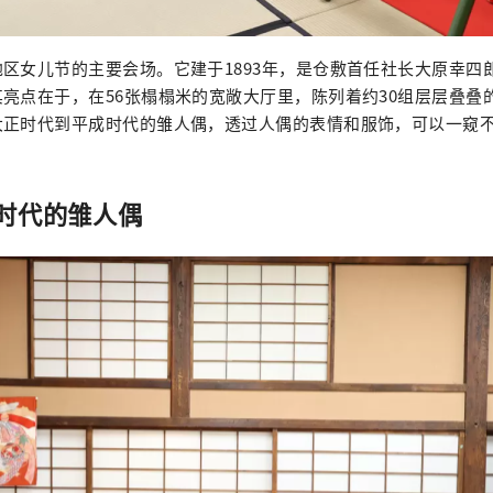
区女儿节的主要会场。它建于1893年，是仓敷首任社长大原幸四
亮点在于，在56张榻榻米的宽敞大厅里，陈列着约30组层层叠叠
大正时代到平成时代的雏人偶，透过人偶的表情和服饰，可以一窥
时代的雏人偶