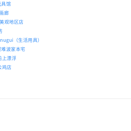
玩具馆
ne画廊
仓敷美观地区店
坊
 Tenugui（生活用具）
屋难波家本宅
船上漂浮
公鸡店