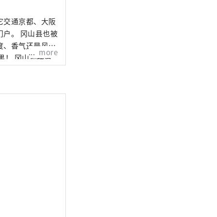
它交通京都、大阪
山县也被
度、香气还是风
more
还拥有
拥有历史、文化和