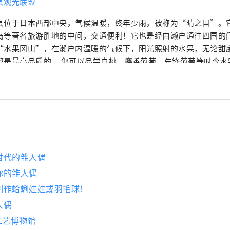
县观光联盟
县位于日本西部中央，气候温暖，终年少雨，被称为“晴之国”。
岛等著名旅游胜地的中间，交通便利！它也是经由濑户通往四国的门户。 冈
“水果冈山”，在濑户内温暖的气候下，阳光照射的水果，无论甜
是最高品质的。 您可以品尝白桃、麝香葡萄、先锋葡萄等时令水果！ 冈山
级的旅游景点，包括冈山城、日本三大名园之一的冈山后乐园以及
的仓敷美观地区！
时代的雏人偶
你的雏人偶
制作蛤蜊娃娃或羽毛球！
人偶
工艺博物馆