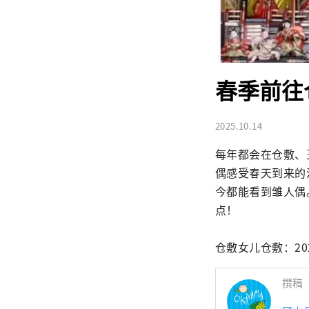
春季前往
2025.10.14
每年都会在仓敷、
偶感受春天到来的
今都能看到雏人偶
点！

仓敷女儿仓敷：20
撰稿