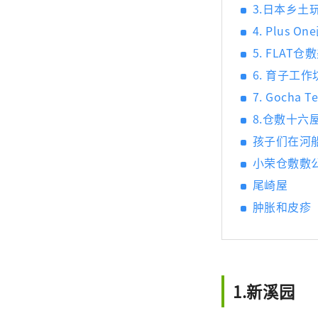
3.日本乡土
4. Plus O
5. FLAT
6. 育子工作
7. Gocha
8.仓敷十六
孩子们在河
小荣仓敷敷
尾崎屋
肿胀和皮疹
1.新溪园