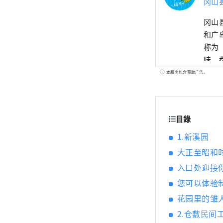
冈山
冈山
和广
称为
味，都
世界
本服务包含赞助广告。
艺术
目錄
1.新溪园
大正至昭和
入口处迎接
您可以体验
花园里的雏
2.仓敷民间