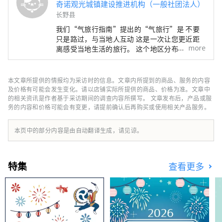
奇诺观光城镇建设推进机构（一般社团法人）
长野县
我们“气旅行指南”提出的“气旅行”是 不要
只是路过，与当地人互动 这是一次让您更近距
more
离感受当地生活的旅行。 这个地区分布在八岳
山脚下，有四个季节，包括“寒冷”的冬季。
有丰富的自然，带来许多祝福。 自一万年前
起，我们就靠贴近自然而生存。 还有人的活
本文章所提供的情报均为采访时的信息。文章内所提到的商品、服务的内容
动。 我们创造的“Chi no Tabi”是通过旅行，
及价格有可能会发生变化。请以店铺实际所提供的商品、价格为准。文章中
连接游客和居民 我们创造邂逅，让您体验生活
的相关资讯是作者基于采访期间的调查内容所撰写。 文章发布后，产品或服
务的内容和价格可能会有变更，请提前确认后再购买或使用相关产品服务。
在该地区的人们的智慧和欢乐。 以及传承下来
的丰富的自然和人类活动 我们的目标是在未来
100 年继续这样做。
本页中的部分内容是由自动翻译生成，请见谅。
特集
查看更多