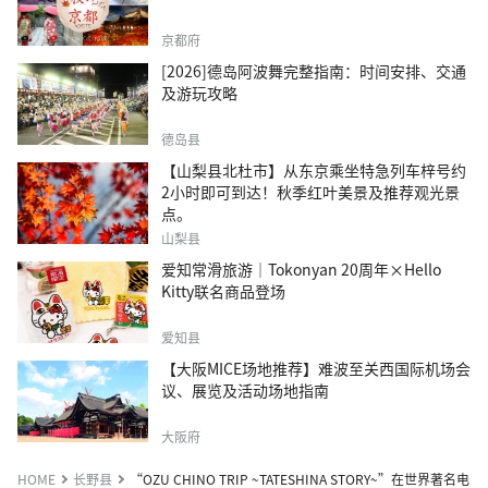
京都府
[2026]德岛阿波舞完整指南：时间安排、交通
及游玩攻略
德岛县
【山梨县北杜市】从东京乘坐特急列车梓号约
2小时即可到达！秋季红叶美景及推荐观光景
点。
山梨县
爱知常滑旅游｜Tokonyan 20周年×Hello
Kitty联名商品登场
爱知县
【大阪MICE场地推荐】难波至关西国际机场会
议、展览及活动场地指南
大阪府
HOME
长野县
“OZU CHINO TRIP ~TATESHINA STORY~”在