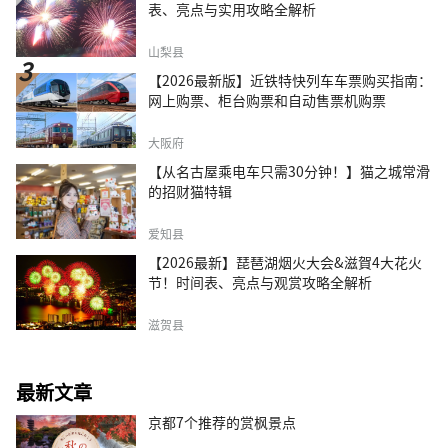
表、亮点与实用攻略全解析
山梨县
【2026最新版】近铁特快列车车票购买指南：
网上购票、柜台购票和自动售票机购票
大阪府
【从名古屋乘电车只需30分钟！】猫之城常滑
的招财猫特辑
爱知县
【2026最新】琵琶湖烟火大会&滋賀4大花火
节！时间表、亮点与观赏攻略全解析
滋贺县
最新文章
京都7个推荐的赏枫景点