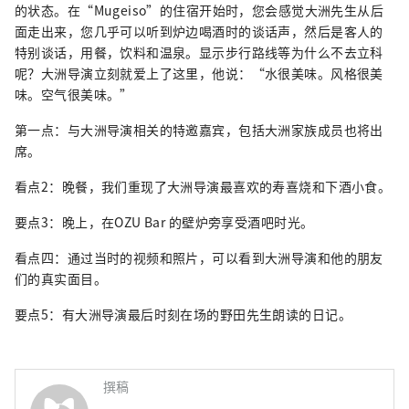
的状态。在“Mugeiso”的住宿开始时，您会感觉大洲先生从后
面走出来，您几乎可以听到炉边喝酒时的谈话声，然后是客人的
特别谈话，用餐，饮料和温泉。显示步行路线等为什么不去立科
呢？大洲导演立刻就爱上了这里，他说：“水很美味。风格很美
味。空气很美味。”
第一点：与大洲导演相关的特邀嘉宾，包括大洲家族成员也将出
席。
看点2：晚餐，我们重现了大洲导演最喜欢的寿喜烧和下酒小食。
要点3：晚上，在OZU Bar 的壁炉旁享受酒吧时光。
看点四：通过当时的视频和照片，可以看到大洲导演和他的朋友
们的真实面目。
要点5：有大洲导演最后时刻在场的野田先生朗读的日记。
撰稿