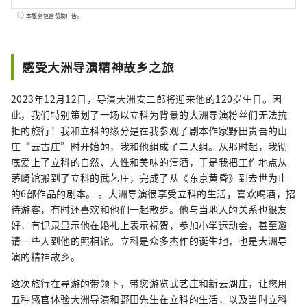
有丰富的自然，带来许多祝福。 自一万年前
本服务包含赞助广告。
起，我们就靠贴近自然而生存。 还有人的活
动。 我们创造的“Chi no Tabi”是通过旅行，
连接游客和居民 我们创造邂逅，让您体验生活
感受大洲导演精神故乡之旅
在该地区的人们的智慧和欢乐。 以及传承下来
的丰富的自然和人类活动 我们的目标是在未来
2023年12月12日，导演大洲安二郎将迎来他的120岁生日。因
100 年继续这样做。
此，我们特别策划了一场以立科为背景的大洲导演粉丝们无法抗
拒的旅行！我和立科的缘分是在我参观了剧本作家野田贵吾的山
庄“云古庄”时开始的，我和他组成了二人组。从那时起，我彻
底爱上了立科的自然、人性和美味的清酒，于是我把工作地点从
茅崎馆搬到了立科的武艺庄，完成了从《东京黄昏》到去世为止
的6部作品的剧本。 。大洲导演很享受立科的生活，喜欢喝酒，招
待游客，有时还喜欢和他们一起散步。他与当地人的关系也很友
好，有记录显示他在婚礼上表示祝贺，参加小学运动会，甚至邀
请一些人到他的照相馆。立科是众多杰作的诞生地，也是大洲导
演的精神故乡。
这次旅行在导游的带领下，带您游览武艺庄和新云湖庄，让您用
五种感官体验大洲导演和野田先生在立科的生活，以及当时立科