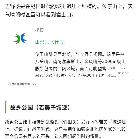
吉野樱是在战国时代的城里遗址上种植的。位于山上，天
气晴朗时甚至可以看到富士山。
撰稿
山梨县北杜市
位于山梨县西北部，与长野县接壤。这里是被
八岳山、南阿尔卑斯山、金风山等3000m级山
脉所包围的广阔区域，南面可眺望富士山。 距
more
离东京约2小时车程，距离富士山约1小时车
程，距离松本约1小时车程，由于交通便利，全
本服务包含赞助广告。
年都有许多游客前来。 它也被称为“名水之
乡”，其中三个地区被选为日本名水百选之
一。这种丰富的水作为天然水而广受好评，是
故乡公园（若美子城迹）
日本矿泉水产量最多的国家之一。 清澈的水也
酿造清酒，您可以享受美丽的自然风光和丰富
故乡公园建于相传是凯源氏（竹田氏）发祥地的若美子城遗址
的美食。
上。据说，在战国时代，这里被用作加强京北地区防御的宫殿，
至今仍留有巨大的石头，让人回想起当时的情景。