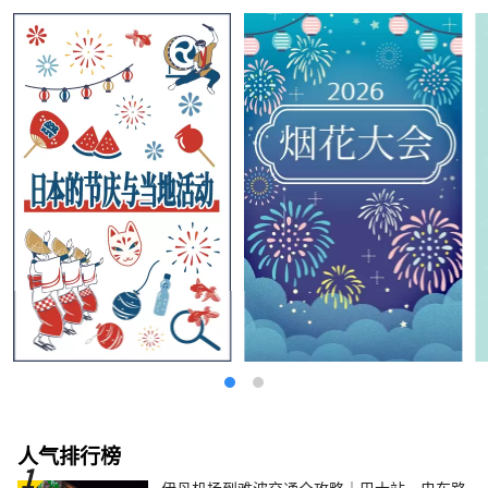
人气排行榜
伊丹机场到难波交通全攻略｜巴士站・电车路