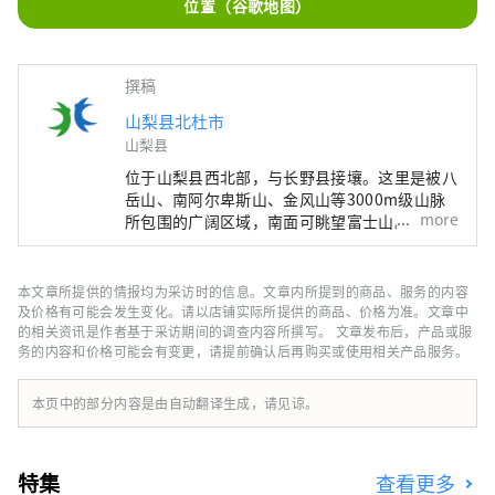
位置（谷歌地图）
撰稿
山梨县北杜市
山梨县
位于山梨县西北部，与长野县接壤。这里是被八
岳山、南阿尔卑斯山、金风山等3000m级山脉
more
所包围的广阔区域，南面可眺望富士山。 距离
东京约2小时车程，距离富士山约1小时车程，
距离松本约1小时车程，由于交通便利，全年都
有许多游客前来。 它也被称为“名水之乡”，
本文章所提供的情报均为采访时的信息。文章内所提到的商品、服务的内容
其中三个地区被选为日本名水百选之一。这种丰
及价格有可能会发生变化。请以店铺实际所提供的商品、价格为准。文章中
富的水作为天然水而广受好评，是日本矿泉水产
的相关资讯是作者基于采访期间的调查内容所撰写。 文章发布后，产品或服
务的内容和价格可能会有变更，请提前确认后再购买或使用相关产品服务。
量最多的国家之一。 清澈的水也酿造清酒，您
可以享受美丽的自然风光和丰富的美食。
本页中的部分内容是由自动翻译生成，请见谅。
特集
查看更多