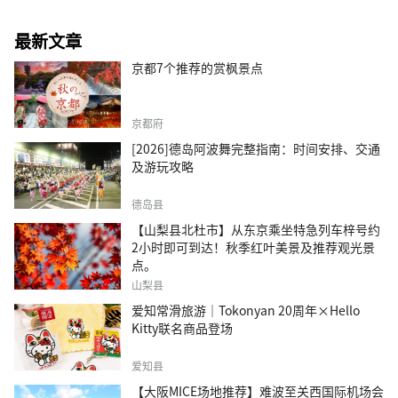
最新文章
京都7个推荐的赏枫景点
京都府
[2026]德岛阿波舞完整指南：时间安排、交通
及游玩攻略
德岛县
【山梨县北杜市】从东京乘坐特急列车梓号约
2小时即可到达！秋季红叶美景及推荐观光景
点。
山梨县
爱知常滑旅游｜Tokonyan 20周年×Hello
Kitty联名商品登场
爱知县
【大阪MICE场地推荐】难波至关西国际机场会