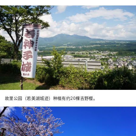
故里公园（若美湖城迹）种植有约20棵吉野樱。