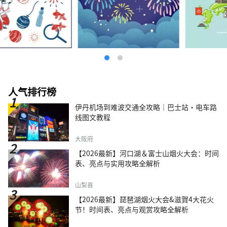
人气排行榜
伊丹机场到难波交通全攻略｜巴士站・电车路
线图文教程
大阪府
【2026最新】河口湖＆富士山烟火大会：时间
表、亮点与实用攻略全解析
山梨县
【2026最新】琵琶湖烟火大会&滋賀4大花火
节！时间表、亮点与观赏攻略全解析