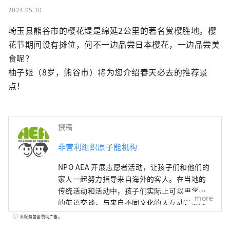
2024.05.10
埼玉县熊谷市的樱花堤是绵延2公里的著名赏樱胜地。樱
花节期间设有摊位，何不一边品尝日本樱花，一边品尝美
食呢？

柚子姬（8岁，熊谷市）将为您介绍春天必去的推荐景
点！
撰稿
非营利组织原子能机构
NPO AEA 开展志愿者活动，让孩子们和他们的
家人一起努力指导来自海外的客人。在当地的
传统活动和活动中，孩子们实际上可以用学到
more
的英语交谈，与来自不同文化的人互动，提高
沟通能力，发展丰富的个性。我想在英语教育
本服务包含赞助广告。
中发挥作用，培养独立思考、解决问题和与他