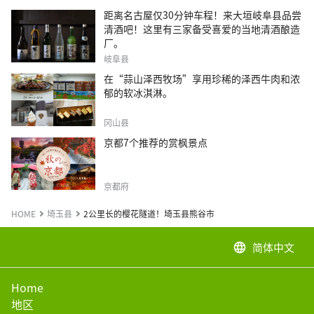
距离名古屋仅30分钟车程！来大垣岐阜县品尝
清酒吧！这里有三家备受喜爱的当地清酒酿造
厂。
岐阜县
在“蒜山泽西牧场”享用珍稀的泽西牛肉和浓
郁的软冰淇淋。
冈山县
京都7个推荐的赏枫景点
京都府
HOME
埼玉县
2公里长的樱花隧道！埼玉县熊谷市
简体中文
language
Home
地区