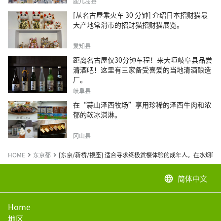
鹿儿岛县
[从名古屋乘火车 30 分钟] 介绍日本招财猫最
大产地常滑市的招财猫招财猫展览。
爱知县
距离名古屋仅30分钟车程！来大垣岐阜县品尝
清酒吧！这里有三家备受喜爱的当地清酒酿造
厂。
岐阜县
在“蒜山泽西牧场”享用珍稀的泽西牛肉和浓
郁的软冰淇淋。
冈山县
HOME
东京都
[东京/新桥/银座] 适合寻求终极赏樱体验的成年人。在水烟吧
简体中文
language
Home
地区