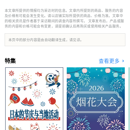
将度过一段美好的时光。 我们致力于通过高端
水烟与原创鸡尾酒的巧妙融合，创造新的吸引
本文章所提供的情报均为采访时的信息。文章内所提到的商品、服务的内容
力。请享受将两种完全不同的事物合二为一的魔
及价格有可能会发生变化。请以店铺实际所提供的商品、价格为准。文章中
力。 在新桥璀璨的夜色中，吸烟区为客人呈现
的相关资讯是作者基于采访期间的调查内容所撰写。 文章发布后，产品或服
务的内容和价格可能会有变更，请提前确认后再购买或使用相关产品服务。
各种奢华时刻，伴随着日新月异的东京迷人风
景。请利用烟雾公园为约会和特殊场合创造美好
的回忆。
本页中的部分内容是由自动翻译生成，请见谅。
特集
查看更多