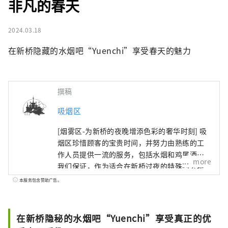
非凡的春天
2024.03.18
在新桥隐藏的水烟吧“Yuenchi”享受春天的魅力
撰稿
吸烟区
[烟雾区-为新桥的夜晚增添色彩的奢华时刻] 吸
烟区珍惜顾客的宝贵时间，并努力由熟练的工
作人员提供一流的服务，包括水烟和鸡尾酒。
more
我们保证，作为适合在新桥过夜的特殊约会地
点，您将度过一段美好的时光。 我们致力于通
本服务包含赞助广告。
过高端水烟与原创鸡尾酒的巧妙融合，创造新
的吸引力。请享受将两种完全不同的事物合二
为一的魔力。 在新桥璀璨的夜色中，吸烟区为
在新桥隐秘的水烟吧“Yuenchi”享受真正的优
客人呈现各种奢华时刻，伴随着日新月异的东