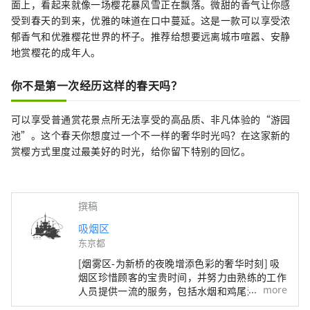
面上，看起来就像一场樱花暴风雪正在飘落。微甜的香气让你感
受到春天的到来，优雅的味道在口中蔓延。这是一款可以享受浓
郁香气和优雅樱花世界的杯子。推荐给想要远离城市喧嚣、安静
地赏樱花的成年人。
你不是第一次经历这样的春天吗？
可以享受普通赏花景点所无法享受的高品质、非凡体验的“游园
池”。这个春天你想度过一个不一样的奢华时光吗？在这家新的
赏樱方式里度过最美好的时光，给你留下特别的回忆。
撰稿
吸烟区
东京都
[烟雾区-为新桥的夜晚增添色彩的奢华时刻] 吸
烟区珍惜顾客的宝贵时间，并努力由熟练的工作
more
人员提供一流的服务，包括水烟和鸡尾酒。我们
保证，作为适合在新桥过夜的特殊约会地点，您