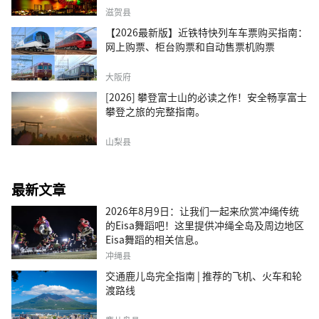
滋贺县
【2026最新版】近铁特快列车车票购买指南：
网上购票、柜台购票和自动售票机购票
大阪府
[2026] 攀登富士山的必读之作！安全畅享富士
攀登之旅的完整指南。
山梨县
最新文章
2026年8月9日：让我们一起来欣赏冲绳传统
的Eisa舞蹈吧！这里提供冲绳全岛及周边地区
Eisa舞蹈的相关信息。
冲绳县
交通鹿儿岛完全指南 | 推荐的飞机、火车和轮
渡路线