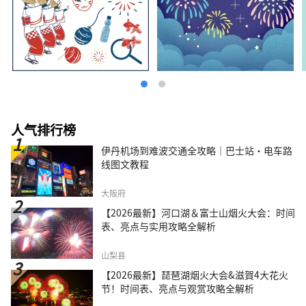
人气排行榜
伊丹机场到难波交通全攻略｜巴士站・电车路
线图文教程
大阪府
【2026最新】河口湖＆富士山烟火大会：时间
表、亮点与实用攻略全解析
山梨县
【2026最新】琵琶湖烟火大会&滋賀4大花火
节！时间表、亮点与观赏攻略全解析