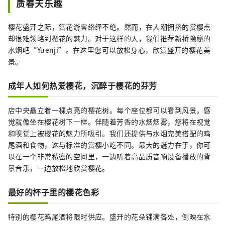
质春天乐趣
京迷人风景。请利用烟雾公园为约会和特殊场
合创造美好的回忆。
樱花盛开之际，赏花游客络绎不绝。然而，在人潮拥挤的赏樱点
却很难领略到樱花的魅力。对于这样的人，我们推荐新桥隐秘的
水烟吧“Yuenji”。在这里您可以放松身心，欣赏盛开的樱花美
景。
成年人如何热爱樱花，沉醉于樱花的芬芳
店中央矗立着一棵点亮的樱花树。每个座位都可以看到风景，感
觉就像坐在樱花树下一样。伴随着芳香的水烟烟雾，您将在视觉
和嗅觉上被樱花的魅力所吸引。我们还提供与水烟完美搭配的鸡
尾酒和食物，这与标准的赏樱小吃不同。最大的魅力在于，你可
以在一个非常私密的空间里，一边听着高品质音响设备播放的背
景音乐，一边放松地欣赏樱花。
最好的杯子里的樱花色彩
特别的樱花鸡尾酒将限时供应。盛开的花朵铺满各处，倒映在水