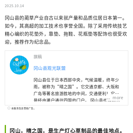
2025.10.14
冈山县的蔺草产业自古以来就产量和品质位居日本第一。
如今，其高超的加工技术也享誉全国。除了采用传统技艺
精心编织的花垫外，靠垫、拖鞋、花瓶垫等配饰也很受欢
迎，推荐作为纪念品。
撰稿
冈山县观光联盟
冈山县位于日本西部中央，气候温暖，终年少
雨，被称为“晴之国”。它交通京都、大阪和
广岛等著名旅游胜地的中间，交通便利！它也
more
是经由濑户通往四国的门户。 冈山县也被称为
“水果冈山”，在濑户内温暖的气候下，阳光
本服务包含赞助广告。
照射的水果，无论甜度、香气还是风味，都是
最高品质的。 您可以品尝白桃、麝香葡萄、先
锋葡萄等时令水果！ 冈山还拥有世界级的旅游
冈山，晴之国，是生产灯心草制品的最佳地点。