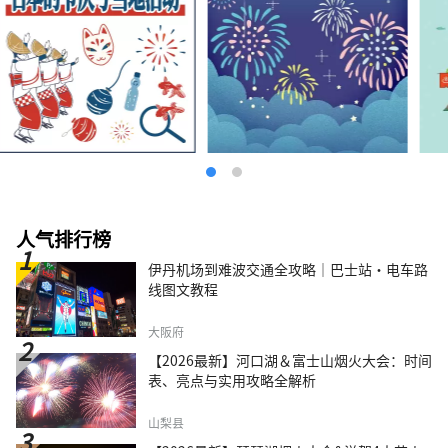
人气排行榜
伊丹机场到难波交通全攻略｜巴士站・电车路
线图文教程
大阪府
【2026最新】河口湖＆富士山烟火大会：时间
表、亮点与实用攻略全解析
山梨县