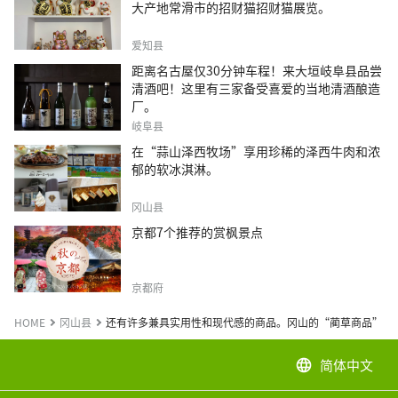
大产地常滑市的招财猫招财猫展览。
爱知县
距离名古屋仅30分钟车程！来大垣岐阜县品尝
清酒吧！这里有三家备受喜爱的当地清酒酿造
厂。
岐阜县
在“蒜山泽西牧场”享用珍稀的泽西牛肉和浓
郁的软冰淇淋。
冈山县
京都7个推荐的赏枫景点
京都府
HOME
冈山县
还有许多兼具实用性和现代感的商品。冈山的“蔺草商品”
简体中文
language