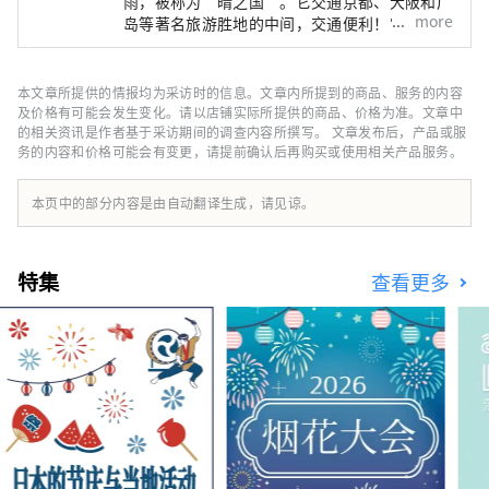
雨，被称为“晴之国”。它交通京都、大阪和广
more
岛等著名旅游胜地的中间，交通便利！它也是经
由濑户通往四国的门户。 冈山县也被称为“水
果冈山”，在濑户内温暖的气候下，阳光照射的
水果，无论甜度、香气还是风味，都是最高品质
本文章所提供的情报均为采访时的信息。文章内所提到的商品、服务的内容
的。 您可以品尝白桃、麝香葡萄、先锋葡萄等
及价格有可能会发生变化。请以店铺实际所提供的商品、价格为准。文章中
时令水果！ 冈山还拥有世界级的旅游景点，包
的相关资讯是作者基于采访期间的调查内容所撰写。 文章发布后，产品或服
务的内容和价格可能会有变更，请提前确认后再购买或使用相关产品服务。
括冈山城、日本三大名园之一的冈山后乐园以及
拥有历史、文化和艺术的仓敷美观地区！
本页中的部分内容是由自动翻译生成，请见谅。
特集
查看更多