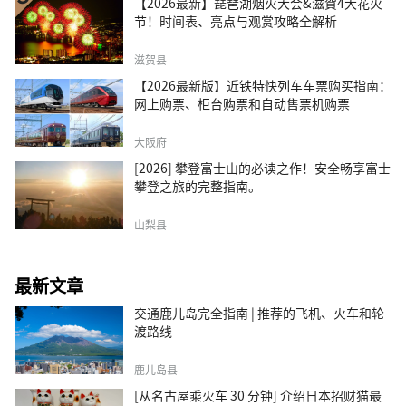
【2026最新】琵琶湖烟火大会&滋賀4大花火
节！时间表、亮点与观赏攻略全解析
滋贺县
【2026最新版】近铁特快列车车票购买指南：
网上购票、柜台购票和自动售票机购票
大阪府
[2026] 攀登富士山的必读之作！安全畅享富士
攀登之旅的完整指南。
山梨县
最新文章
交通鹿儿岛完全指南 | 推荐的飞机、火车和轮
渡路线
鹿儿岛县
[从名古屋乘火车 30 分钟] 介绍日本招财猫最