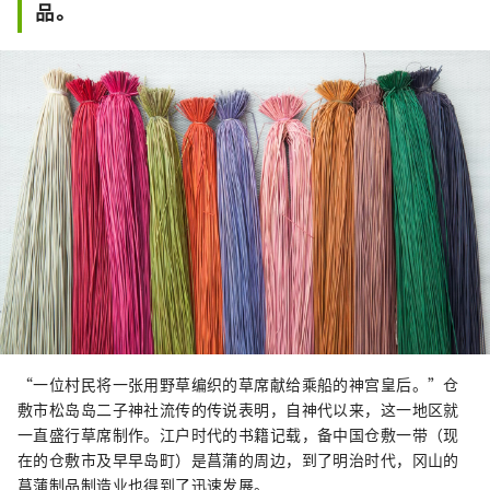
品。
“一位村民将一张用野草编织的草席献给乘船的神宫皇后。”仓
敷市松岛岛二子神社流传的传说表明，自神代以来，这一地区就
一直盛行草席制作。江户时代的书籍​​记载，备中国仓敷一带（现
在的仓敷市及早早岛町）是菖蒲的周边，到了明治时代，冈山的
菖蒲制品制造业也得到了迅速发展。