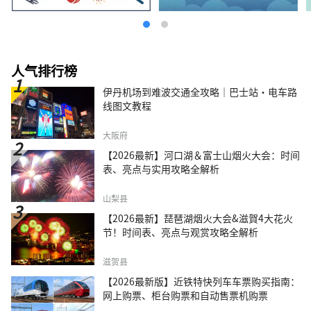
人气排行榜
伊丹机场到难波交通全攻略｜巴士站・电车路
线图文教程
大阪府
【2026最新】河口湖＆富士山烟火大会：时间
表、亮点与实用攻略全解析
山梨县
【2026最新】琵琶湖烟火大会&滋賀4大花火
节！时间表、亮点与观赏攻略全解析
滋贺县
【2026最新版】近铁特快列车车票购买指南：
网上购票、柜台购票和自动售票机购票