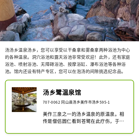
汤汤乡温泉汤乡，您可以享受以干桑拿和雾桑拿两种浴池为中心
的各种温泉。洞穴浴池和露天浴池非常受欢迎！此外，还有家庭
浴池、喷射浴池、无障碍浴池、按摩浴缸、瀑布浴池等各种浴
池。馆内还设有特产专区，您可以在泡汤的间隙挑选纪念品。
汤乡鹭温泉馆
707-0062 冈山县汤乡美作市汤乡595-1
美作三泉之一的汤乡温泉的原温泉。相
传是僧侣圆仁看到苍鹭在此疗伤，于是
发现了这个温泉，并以“鹭之汤”之名
闻名全国。从明治时代开始，这里就作