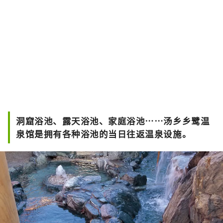
洞窟浴池、露天浴池、家庭浴池……汤乡乡鹭温
泉馆是拥有各种浴池的当日往返温泉设施。