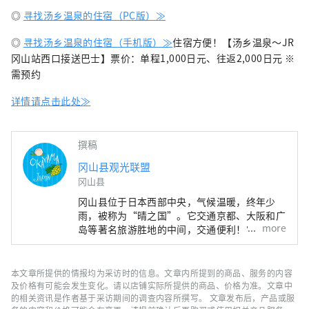
◎
寻找汤乡温泉的住宿（PC版）≫
◎
寻找汤乡温泉的住宿（手机版）≫
住宿方便！【汤乡温泉～JR
冈山站西口接送巴士】票价：单程1,000日元、往返2,000日元 ※
需预约
详情请点击此处≫
撰稿
冈山县观光联盟
冈山县
冈山县位于日本西部中央，气候温暖，终年少
雨，被称为“晴之国”。它交通京都、大阪和广
more
岛等著名旅游胜地的中间，交通便利！它也是经
由濑户通往四国的门户。 冈山县也被称为“水
果冈山”，在濑户内温暖的气候下，阳光照射的
水果，无论甜度、香气还是风味，都是最高品质
本文章所提供的情报均为采访时的信息。文章内所提到的商品、服务的内容
的。 您可以品尝白桃、麝香葡萄、先锋葡萄等
及价格有可能会发生变化。请以店铺实际所提供的商品、价格为准。文章中
时令水果！ 冈山还拥有世界级的旅游景点，包
的相关资讯是作者基于采访期间的调查内容所撰写。 文章发布后，产品或服