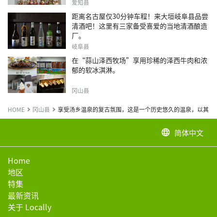
爱知县
距离名古屋仅30分钟车程！来大垣岐阜县品尝
清酒吧！这里有三家备受喜爱的当地清酒酿造
厂。
岐阜县
在“蒜山泽西牧场”享用珍稀的泽西牛肉和浓
郁的软冰淇淋。
冈山县
HOME
冈山县
享受汤乡温泉的复古氛围，这是一个历史悠久的温泉，以其治
简体中文
language
Home
地区
特集
最新资讯
关于 Locally