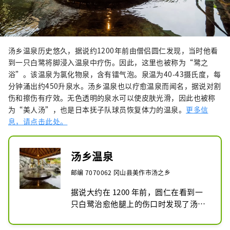
汤乡温泉历史悠久，据说约1200年前由僧侣圆仁发现，当时他看
到一只白鹭将脚浸入温泉中疗伤。因此，这里也被称为“鹭之
浴”。该温泉为氯化物泉，含有镭气泡。泉温为40-43摄氏度，每
分钟涌出约450升泉水。汤乡温泉也以疗愈温泉而闻名，据说对割
伤和擦伤有疗效。无色透明的泉水可以使皮肤光滑，因此也被称
为“美人汤”，也是日本抚子队球员恢复体力的温泉。
更多信
息，请点击此处。
汤乡温泉
邮编 7070062 冈山县美作市汤之乡
据说大约在 1200 年前，圆仁在看到一
只白鹭治愈他腿上的伤口时发现了汤之
乡温泉。又名“鹭之汤”，是全国闻名
的著名温泉。无色透明的温泉作为美肌