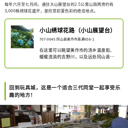
每年六月至七月间，通往大山展望台的2.5公里山路两旁约有
3,000株绣球花盛开，是欣赏初夏色彩的绝佳地点。
小山绣球花路（小山展望台）
707-0045 冈山县美作市高濑656-1
在这里可以眺望美作市的汤乡温泉街、
缓缓流淌的吉野川，以及远处冈山县最
高峰的牛城山、渚山以及津山盆地以外
的群山。

绣球花季节：6月中旬至7月中旬
回到玩具城，这是一个适合三代同堂一起享受乐
趣的地方！