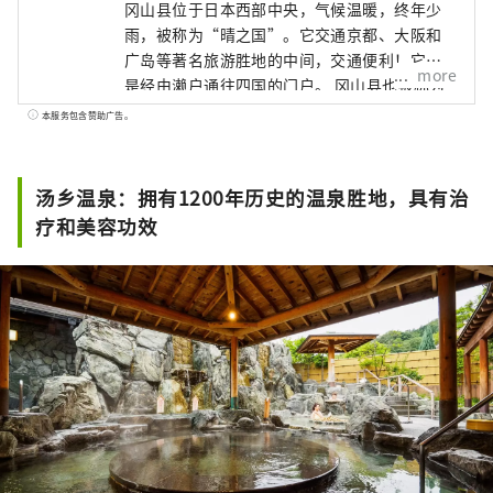
冈山县位于日本西部中央，气候温暖，终年少
雨，被称为“晴之国”。它交通京都、大阪和
广岛等著名旅游胜地的中间，交通便利！它也
more
是经由濑户通往四国的门户。 冈山县也被称为
“水果冈山”，在濑户内温暖的气候下，阳光
本服务包含赞助广告。
照射的水果，无论甜度、香气还是风味，都是
最高品质的。 您可以品尝白桃、麝香葡萄、先
锋葡萄等时令水果！ 冈山还拥有世界级的旅游
汤乡温泉：拥有1200年历史的温泉胜地，具有治
景点，包括冈山城、日本三大名园之一的冈山
疗和美容功效
后乐园以及拥有历史、文化和艺术的仓敷美观
地区！