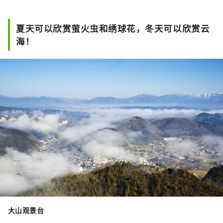
温泉深受女性欢迎。有免费的足浴“接
触之汤”和一日游温泉设施“汤之乡鹭
夏天可以欣赏萤火虫和绣球花，冬天可以欣赏云
温泉馆”等有趣的设施。初夏时节，可
海！
以欣赏到大谷川沿岸萤火虫飞舞的美
景。
大山观景台