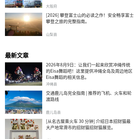
大阪府
[2026] 攀登富士山的必读之作！安全畅享富士
攀登之旅的完整指南。
山梨县
最新文章
2026年8月9日：让我们一起来欣赏冲绳传统
的Eisa舞蹈吧！这里提供冲绳全岛及周边地区
Eisa舞蹈的相关信息。
冲绳县
交通鹿儿岛完全指南 | 推荐的飞机、火车和轮
渡路线
鹿儿岛县
[从名古屋乘火车 30 分钟] 介绍日本招财猫最
大产地常滑市的招财猫招财猫展览。