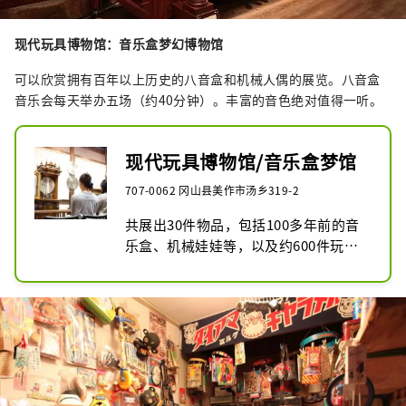
现代玩具博物馆：音乐盒梦幻博物馆
可以欣赏拥有百年以上历史的八音盒和机械人偶的展览。八音盒
音乐会每天举办五场（约40分钟）。丰富的音色绝对值得一听。
现代玩具博物馆/音乐盒梦馆
707-0062 冈山县美作市汤乡319-2
共展出30件物品，包括100多年前的音
乐盒、机械娃娃等，以及约600件玩
具，以欧洲积木为主。除了每天介绍玩
具的“八音盒音乐会”和“玩具之旅”
之外，还有博物馆商店，可以购买博物
馆推荐的玩具和八音盒，还有可以玩耍
的游戏室配有积木和游乐角等玩具。