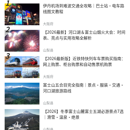
伊丹机场到难波交通全攻略｜巴士站・电车路
线图文教程
大阪府
【2026最新】河口湖＆富士山烟火大会：时间
表、亮点与实用攻略全解析
山梨县
【2026最新版】近铁特快列车车票购买指南：
网上购票、柜台购票和自动售票机购票
大阪府
富士山五合目完全指南｜景点·服装·交通·
河口湖旅游路线
山梨县
【2026】冬季富士山麓富士五湖必游景点7选
｜滑雪・温泉・绝景
山梨县